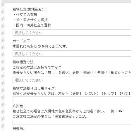
着物仕立(裏地込み）:
・仕立ての有無
・袷・単衣仕立て選択
・国内・海外仕立て選択
ガード加工:
水濡れにも安心 水を弾く加工です。
着物指定寸法:
ご指定の寸法はお持ちですか？
※分からない場合は「無し」を選択。身長・腰回り・胸周り・裄丈からこ
着物寸法割り出し用サイズ:
着物寸法が分からない方は、左から【身長】【バスト】【ヒップ】【裄丈】
八掛色:
袷せ仕立ての場合は八掛地の色を色見本からご指定下さい。 例：361
ご注文後に決定の場合は「注文後決定」と記入。
居敷当: