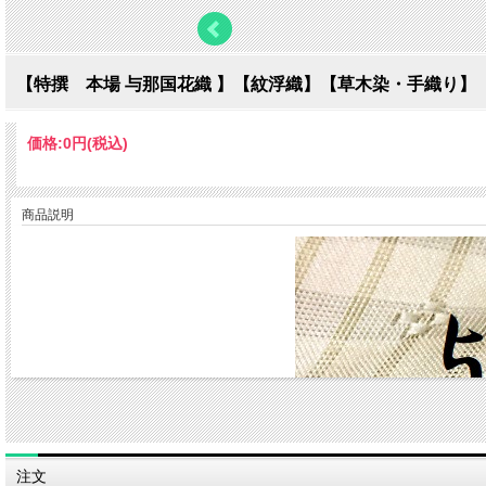
【特撰 本場 与那国花織 】【紋浮織】【草木染・手織り】
価格:
0円
(税込)
商品説明
注文