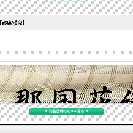
【縦縞/横段】
▼ 商品説明の続きを見る ▼