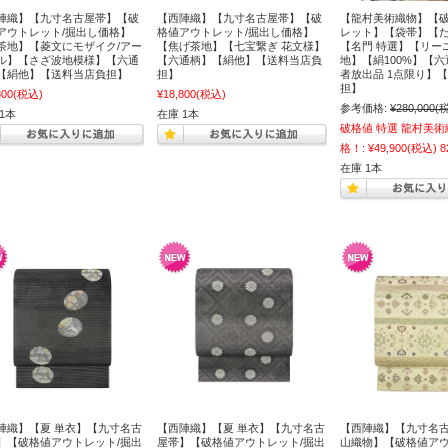
陣織】【九寸名古屋帯】【破
【西陣織】【九寸名古屋帯】【破
【龍村美術織物】【
アウトレット/掘出し価格】
格値アウトレット/掘出し価格】
レット】【袋帯】【
茶地】【菱文にモザイク/アー
【焦げ茶地】【七宝繋ぎ 花文様】
【名門 特選】【リー
ル】【さざ波地模様】【六通
【六通柄】【絹他】【送料当店負
地】【絹100%】【
【絹他】【送料当店負担】
担】
者放出品 1点限り】
担】
800
(税込)
¥18,800
(税込)
参考価格:
¥280,000
(
1本
在庫 1本
破格値 特選 龍村美術
格！:
¥49,900
(税込)
8
在庫 1本
陣織】【夏 単衣】【九寸名古
【西陣織】【夏 単衣】【九寸名古
【西陣織】【九寸名
】【破格値アウトレット/掘出
屋帯】【破格値アウトレット/掘出
山織物】【破格値アウ