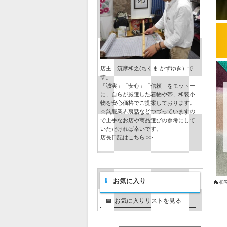
店主 筑摩和之(ちくま かずゆき）で
す。
「誠実」「安心」「信頼」をモットー
に、自らが厳選した着物や帯、和装小
物を安心価格でご提案しております。
☆呉服業界裏話などつづっていますの
で上手なお店や商品選びの参考にして
いただければ幸いです。
店長日記はこちら >>
お気に入り
和
お気に入りリストを見る