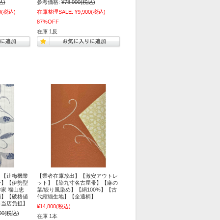
込)
参考価格:
¥78,000
(税込)
0
(税込)
在庫整理SALE:
¥9,900
(税込)
87%OFF
在庫 1反
】【辻梅機業
【業者在庫放出】【激安アウトレ
帯】【伊勢型
ット】【染九寸名古屋帯】【麻の
家 福山忠
葉/絞り風染め】【絹100%】【古
柄】【破格値
代縮緬生地】【全通柄】
料当店負担】
¥14,800
(税込)
00
(税込)
在庫 1本