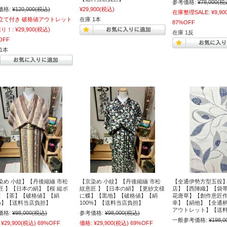
参考価格:
¥78,000
(税
価格:
¥120,000
(税込)
¥29,900
(税込)
在庫整理SALE:
¥9,90
立て付き 破格値アウトレット
在庫 1本
87%OFF
限り！:
¥29,900
(税込)
在庫 1反
OFF
1本
染め 小紋】【丹後縮緬 市松
【京染め 小紋】【丹後縮緬 市松
【全通伊勢方型五役
匠 】【日本の絹】【桜 縦ボ
紋意匠 】【日本の絹】【更紗文様
店】【西陣織】【袋
】【茶】【破格値】【絹
に蝶】【黒地】【破格値】【絹
花唐草】【創作意匠作
0%】【送料当店負担】
100%】【送料当店負担】
幸】【絹他】【全通
アウトレット】【送
価格:
¥98,000
(税込)
参考価格:
¥98,000
(税込)
一般参考価格:
¥198,0
¥29,900
(税込)
69%OFF
価格:
¥29,900
(税込)
69%OFF