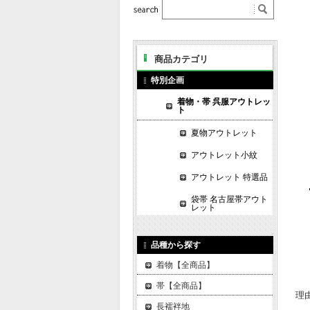
商品カテゴリ
特別企画
着物・帯 呉服アウトレッ
ト
夏物アウトレット
アウトレット小紋
アウトレット 特選品
袋帯 名古屋帯アウト
レット
品種から探す
着物【全商品】
帯【全商品】
理
長襦袢地