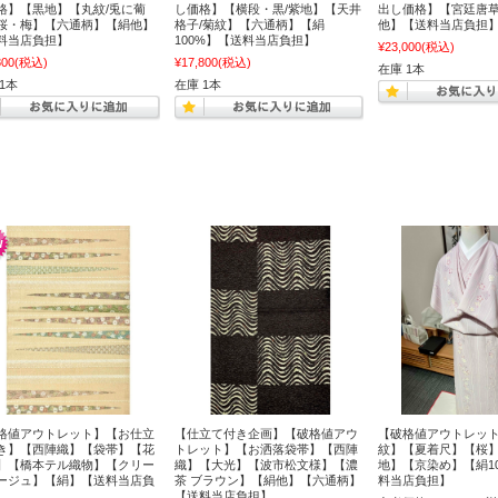
格】【黒地】【丸紋/兎に葡
し価格】【横段・黒/紫地】【天井
出し価格】【宮廷唐
桜・梅】【六通柄】【絹他】
格子/菊紋】【六通柄】【絹
他】【送料当店負担
料当店負担】
100%】【送料当店負担】
¥23,000
(税込)
800
(税込)
¥17,800
(税込)
在庫 1本
1本
在庫 1本
格値アウトレット】【お仕立
【仕立て付き企画】【破格値アウ
【破格値アウトレッ
き】【西陣織】【袋帯】【花
トレット】【お洒落袋帯】【西陣
紋】【夏着尺】【桜
】【橋本テル織物】【クリー
織】【大光】【波市松文様】【濃
地】【京染め】【絹1
ージュ】【絹】【送料当店負
茶 ブラウン】【絹他】【六通柄】
料当店負担】
【送料当店負担】