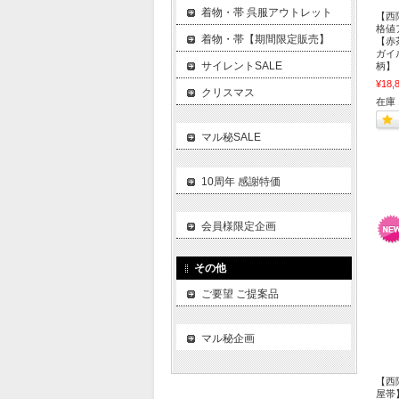
着物・帯 呉服アウトレット
【西
格値
着物・帯【期間限定販売】
【赤
ガイ
サイレントSALE
柄】
¥18,
クリスマス
在庫 
マル秘SALE
10周年 感謝特価
会員様限定企画
その他
ご要望 ご提案品
マル秘企画
【西
屋帯