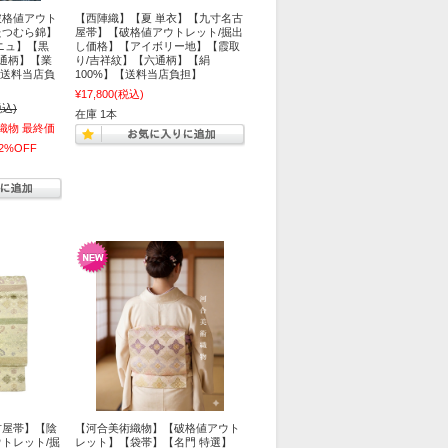
破格値アウト
【西陣織】【夏 単衣】【九寸名古
たつむら錦】
屋帯】【破格値アウトレット/掘出
ニュ】【黒
し価格】【アイボリー地】【霞取
六通柄】【業
り/吉祥紋】【六通柄】【絹
【送料当店負
100%】【送料当店負担】
¥17,800
(税込)
税込)
在庫 1本
織物 最終価
2%OFF
古屋帯】【陰
【河合美術織物】【破格値アウト
トレット/掘
レット】【袋帯】【名門 特選】