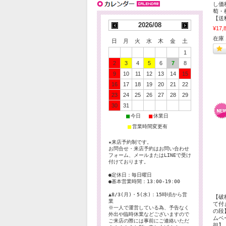
し価
萄・
【送
2026/08
¥17,
在庫 
日
月
火
水
木
金
土
1
2
3
4
5
6
7
8
9
10
11
12
13
14
15
16
17
18
19
20
21
22
23
24
25
26
27
28
29
30
31
■
■
今日
休業日
■
営業時間変更有
★来店予約制です。
お問合せ・来店予約はお問い合わせ
フォーム、メールまたはLINEで受け
付けております。
●定休日：毎日曜日
●基本営業時間：13:00-19:00
▲8/3(月)・5(水)：15時頃から営
【破
業
て付
※一人で運営している為、予告なく
の段
外出や臨時休業などございますので
ムベ
ご来店の際には事前にご連絡いただ
担】