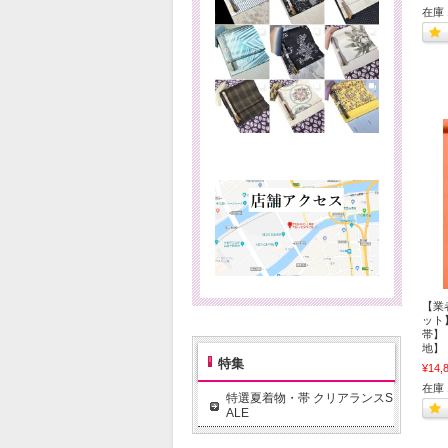
在庫 
【業
ット
帯】
地】
特集
¥14,
在庫 
特選夏着物・帯 クリアランスS
ALE