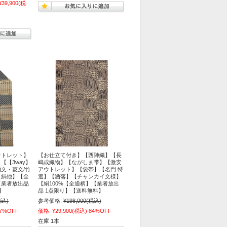
¥39,900
(税
ウトレット】
【お仕立て付き】【西陣織】【長
【【3way】
嶋成織物】【ながしま帯】【激安
文・菱文/竹
アウトレット】【袋帯】【名門 特
【絹他】【全
選】【洒落】【チャンカイ文様】
【業者放出品
【絹100%【全通柄】【業者放出
】
品 1点限り】【送料無料】
税込)
参考価格:
¥198,000
(税込)
7%OFF
価格:
¥29,900
(税込)
84%OFF
在庫 1本