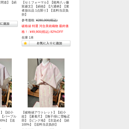
草間道】【絹
【セミフォーマル】【能寿八ッ藤
】
双菱文】【絹他】【六通柄】【業
者放出品 1点限り】【送料当店負
担】
参考価格:
¥280,000
(税込)
破格値 特選 河合美術織物 最終価
格！:
¥49,900
(税込)
82%OFF
在庫 1本
ト】【絽小
【破格値アウトレット】【絽小
】【パープル
紋】【夏着尺】【撫子/萩に雪輪疋
00%】【送
田】【ピンク地】【京染め】【絹
100%】【送料当店負担】