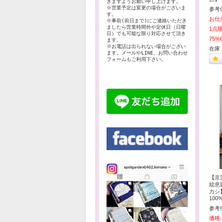
きますようお願い申し上げます。
※営業予定は変更の場合がございま
参考
す。
お仕
※事前(前日まで)にご連絡いただき
ましたら営業時間外や定休日（日曜
1点
日）でも可能な限り対応させて頂き
75%
ます。
※お電話は出られない場合がござい
在庫 
ます。メールやLINE、お問い合わせ
フォームもご利用下さい。
【京
紋意
カシ
10
参考
価格: