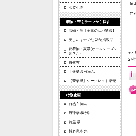
値
和装小物
に
着物・帯をテーマから探す
着物・帯【全国の産地染織】
美しいキモノ他 雑誌掲載品
夏着物・夏帯(オールシーズン
表示
帯含む)
27
自然布
工藝染織 作家品
【夢染里】シークレット販売
特別企画
自然布特集
琉球染織特集
特選 帯
博多織 特集