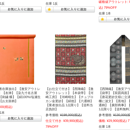
破格値アウトレット:
1反
在庫 1反
込)
79%OFF
在庫 1本
者在庫放出】【激安アウトレ
【お仕立て付き】【西陣織】【激
【西陣織】【激安ア
】【友禅】【染九寸名古屋
安アウトレット】【本袋帯】【河
【袋帯】【双図両面】
【刺繍 蝶】【絹100%/塩瀬生
崎工房】【河崎晴生】【チュブロ
【唐花更紗文様に立涌
【お太鼓柄】
カン金更紗】【絹他】【六通柄】
柵に波文】【黒地】
【業者放出品 1点限り】【送料当
通柄】【廣部商事】
800
(税込)
店負担】
1点限り】【送料無料
1本
参考価格:
¥198,000
(税込)
参考価格:
¥130,000
(
仕立て付き:
¥39,900
(税込)
価格:
¥29,900
(税込)
7
79%OFF
在庫 1本