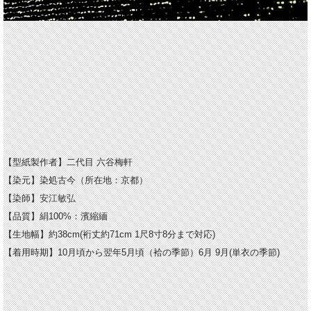
【型紙製作者】二代目 六谷梅軒
【染元】染処古今（所在地：京都）
【染師】
安江敏弘
【品質】絹100%：濱縮緬
【生地幅】約38cm(裄丈約71cm 1尺8寸8分まで対応)
【着用時期】10月頃から翌年5月頃（袷の季節）6月 9月(単衣の季節)