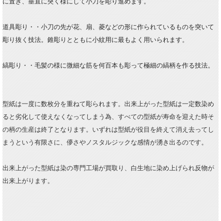
に置き、垂直に突く様にして小刀を彫り進めます。
道具彫り・・小刀の先が花、扇、菱などの形に作られているものを突いて
彫り抜く技法。錐彫りとともに小紋用に最もよく用いられます。
縞彫り・・毛髪の様に微細な筋を何百本も彫って極細の縞柄を作る技法。
型紙は一度に数枚分を重ねて彫られます。出来上がった型紙は一定数染め
ると劣化して使えなくなってしまう為、すべての型紙が寿命を迎えた時そ
の柄の生産は終了となります。いずれは型紙が役目を終えて消え去ってし
まうという有限さに、儚さやノスタルジックな感情が湧き出るのです。
出来上がった型紙は染の専門工場が買取り、白生地に染め上げられ反物が
出来上がります。