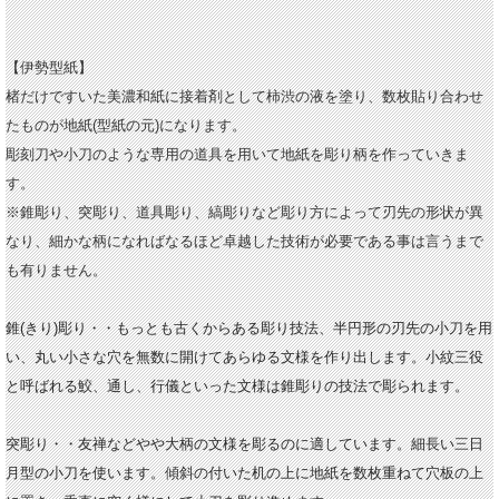
【伊勢型紙】
楮だけですいた美濃和紙に接着剤として柿渋の液を塗り、数枚貼り合わせ
たものが地紙(型紙の元)になります。
彫刻刀や小刀のような専用の道具を用いて地紙を彫り柄を作っていきま
す。
※錐彫り、突彫り、道具彫り、縞彫りなど彫り方によって刃先の形状が異
なり、
細かな柄になればなるほど卓越した技術が必要である事は言うまで
も有りません。
錐(きり)彫り・・もっとも古くからある彫り技法、半円形の刃先の小刀を用
い、丸い小さな穴を無数に開けてあらゆる文様を作り出します。小紋三役
と呼ばれる鮫、通し、行儀といった文様は錐彫りの技法で彫られます。
突彫り・・友禅などやや大柄の文様を彫るのに適しています。細長い三日
月型の小刀を使います。傾斜の付いた机の上に地紙を数枚重ねて穴板の上