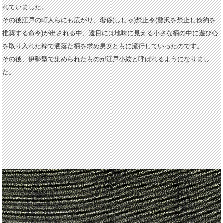
れていました。
その後江戸の町人らにも広がり、奢侈(ししゃ)禁止令(贅沢を禁止し倹約を
推奨する命令)が出される中、遠目には地味に見える小さな柄の中に遊び心
を取り入れた粋で洒落た柄を求め男女ともに流行していったのです。
その後、伊勢型で染められたものが江戸小紋と呼ばれるようになりまし
た。