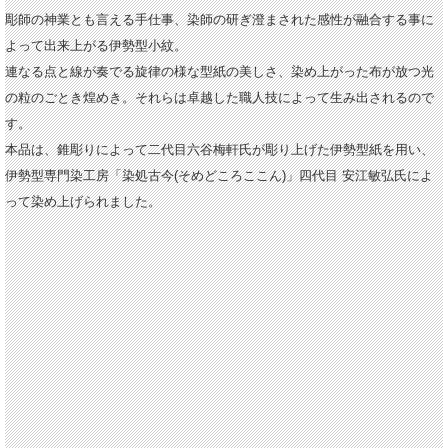
彫師の神業とも言える手仕事、染師の研ぎ澄まされた感性が融合する事に
よって出来上がる伊勢型小紋。
連なる点と線が奏でる旋律の様な型紙の美しさ、染め上がった布が放つ光
の粒のごとき煌めき。それらは卓越した職人技によって生み出されるので
す。
本品は、錐彫りによって二代目六谷梅軒氏が彫り上げた伊勢型紙を用い、
伊勢型専門染工房「染処古今(そめどころここん)」四代目 安江敏弘氏によ
って染め上げられました。