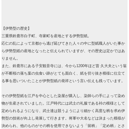
【伊勢型の歴史】
三重県鈴鹿市白子町、寺家町を産地とする伊勢型紙。
応仁の乱によって京都から逃げ延びてきた人々の中に型紙職人がいた事か
ら伊勢型紙の産地となったと伝えられていますが、その歴史は定かではあ
りません。
また、鈴鹿市にある子安観音寺には、今から1200年ほど昔 久大夫という翁
が不断桜の落ち葉の虫食い跡がとても面白く、紙を切り抜き模様に仕立て
る事を思いついたことが伊勢型紙の発祥という言い伝えも残っています。
その伊勢型紙を江戸を中心とした染屋が購入し、
染師らの手によって染め
物が生産されていました。江戸時代には武士の礼服である裃の模様として
定められるようになり、武士達は競うようにより細かく高度な柄を求め伊
勢型の技術が向上し発展して行きます。将軍や大名などは決まった模様が
決められ、他のものがその柄を使用できないよう「留柄」「定め柄」とさ