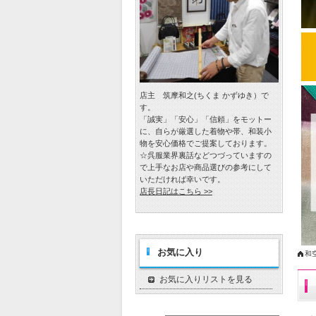
店主 筑摩和之(ちくま かずゆき）で
す。
「誠実」「安心」「信頼」をモットー
に、自らが厳選した着物や帯、和装小
物を安心価格でご提案しております。
☆呉服業界裏話などつづっていますの
で上手なお店や商品選びの参考にして
いただければ幸いです。
店長日記はこちら >>
お気に入り
和
お気に入りリストを見る