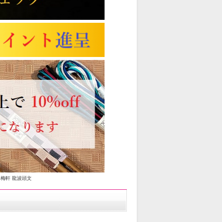
谷梅軒 龍波頭文