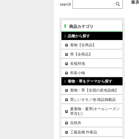
単衣
商品カテゴリ
品種から探す
着物【全商品】
帯【全商品】
長襦袢地
和装小物
着物・帯をテーマから探す
着物・帯【全国の産地染織】
美しいキモノ他 雑誌掲載品
夏着物・夏帯(オールシーズン
帯含む)
自然布
工藝染織 作家品