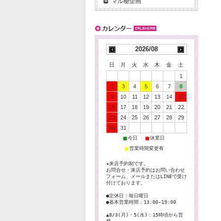
マル秘企画
2026/08
日
月
火
水
木
金
土
1
2
3
4
5
6
7
8
9
10
11
12
13
14
15
16
17
18
19
20
21
22
23
24
25
26
27
28
29
30
31
■
■
今日
休業日
■
営業時間変更有
★来店予約制です。
お問合せ・来店予約はお問い合わせ
フォーム、メールまたはLINEで受け
付けております。
●定休日：毎日曜日
●基本営業時間：13:00-19:00
▲8/3(月)・5(水)：15時頃から営