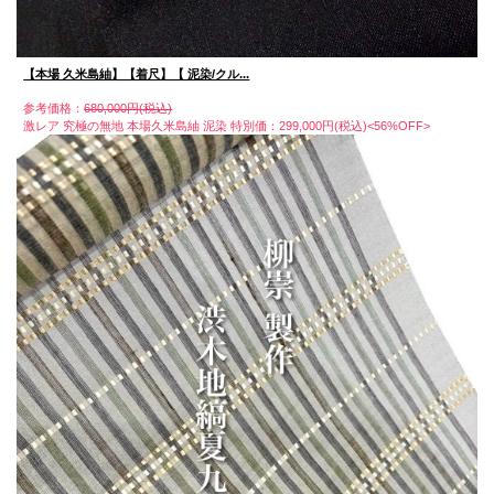
【本場 久米島紬】【着尺】【 泥染/クル...
参考価格：
680,000円(税込)
激レア 究極の無地 本場久米島紬 泥染 特別価：299,000円(税込)<56%OFF>