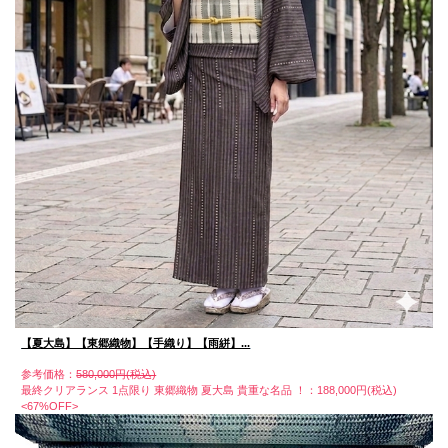
【夏大島】【東郷織物】【手織り】【雨絣】...
参考価格：
580,000円(税込)
最終クリアランス 1点限り 東郷織物 夏大島 貴重な名品 ！：188,000円(税込)
<67%OFF>