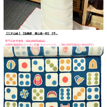
【三才山紬 】【染織家 横山俊一郎】【手...
専門店参考価格：
550,000円(税込)
10周年感謝割引クーポン対象 マイページで。：380,000円(税込)<30%OFF>