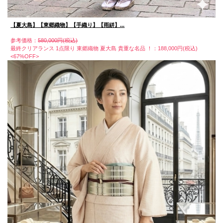
【夏大島】【東郷織物】【手織り】【雨絣】...
参考価格：
580,000円(税込)
最終クリアランス 1点限り 東郷織物 夏大島 貴重な名品 ！：188,000円(税込)
<67%OFF>