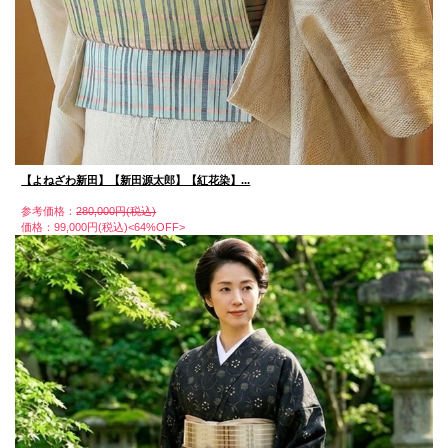
【よねざわ新田】【新田源太郎】【紅花染】...
参考価格：
280,000円(税込)
価格：99,000円(税込)<64%OFF>