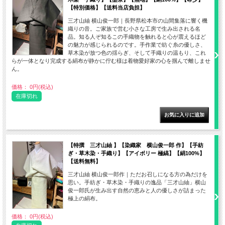
【特別価格】【送料当店負担】
三才山紬 横山俊一郎｜長野県松本市の山間集落に響く機
織りの音。ご家族で営む小さな工房で生み出される名
品。知る人ぞ知るこの手織物を触れると心が震えるほど
の魅力が感じられるのです。手作業で紡ぐ糸の優しさ、
草木染が放つ色の揺らぎ、そして手織りの温もり、これ
らが一体となり完成する絹布が静かに佇む様は着物愛好家の心を掴んで離しませ
ん。
価格： 0円(税込)
在庫切れ
【特撰 三才山紬 】【染織家 横山俊一郎 作】【手紡
ぎ・草木染・手織り】【アイボリー 極縞】【絹100%】
【送料無料】
三才山紬 横山俊一郎作｜ただお召しになる方の為だけを
思い。手紡ぎ・草木染・手織りの逸品「三才山紬」横山
俊一郎氏が生み出す自然の恵みと人の優しさが詰まった
極上の絹布。
価格： 0円(税込)