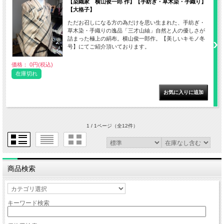
【染織家 横山俊一郎 作】【手紡ぎ・草木染・手織り】
【大格子】
ただお召しになる方の為だけを思い生まれた、手紡ぎ・
草木染・手織りの逸品「三才山紬」自然と人の優しさが
詰まった極上の絹布。横山俊一郎作。【美しいキモノ冬
号】にてご紹介頂いております。
価格： 0円(税込)
在庫切れ
1 / 1ページ
（全12件）
商品検索
キーワード検索