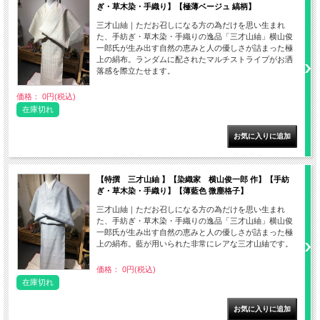
ぎ・草木染・手織り】【極薄ベージュ 縞柄】
三才山紬｜ただお召しになる方の為だけを思い生まれ
た、手紡ぎ・草木染・手織りの逸品「三才山紬」横山俊
一郎氏が生み出す自然の恵みと人の優しさが詰まった極
上の絹布。ランダムに配されたマルチストライプがお洒
落感を際立たせます。
価格： 0円(税込)
在庫切れ
【特撰 三才山紬 】【染織家 横山俊一郎 作】【手紡
ぎ・草木染・手織り】【薄藍色 微塵格子】
三才山紬｜ただお召しになる方の為だけを思い生まれ
た、手紡ぎ・草木染・手織りの逸品「三才山紬」横山俊
一郎氏が生み出す自然の恵みと人の優しさが詰まった極
上の絹布。藍が用いられた非常にレアな三才山紬です。
価格： 0円(税込)
在庫切れ