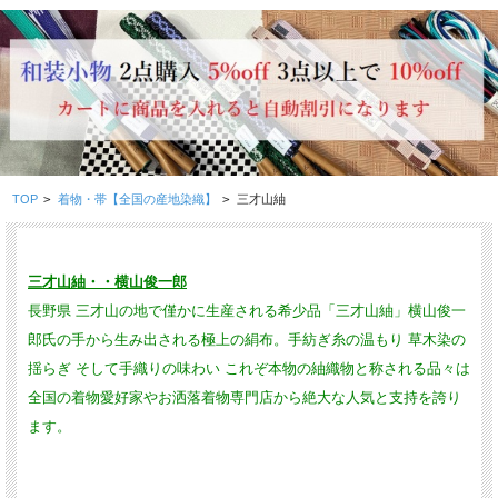
TOP
>
着物・帯【全国の産地染織】
>
三才山紬
三才山紬・・横山俊一郎
長野県 三才山の地で僅かに生産される希少品「三才山紬」横山俊一
郎氏の手から生み出される極上の絹布。手紡ぎ糸の温もり 草木染の
揺らぎ そして手織りの味わい これぞ本物の紬織物と称される品々は
全国の着物愛好家やお洒落着物専門店から絶大な人気と支持を誇り
ます。