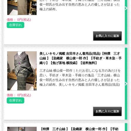
俊一郎氏が生み出す自然の恵みと人の優しさが詰まった
極上の絹布。
価格： 0円(税込)
在庫切れ
美しいキモノ掲載 吉田羊さん着用品(現品)【特撰 三才
山紬 】【染織家 横山俊一郎 作】【手紡ぎ・草木染・手
織り】【焦げ茶地 横段縞】【送料無料】
三才山紬 横山俊一郎作｜ただお召しになる方の為だけを
思い。手紡ぎ・草木染・手織りの逸品「三才山紬」横山
俊一郎氏が生み出す自然の恵みと人の優しさが詰まった
極上の絹布。美しいキモノ掲載 吉田羊さん着用品(現品)
価格： 0円(税込)
在庫切れ
【特撰 三才山紬 】【染織家 横山俊一郎 作】【手紡