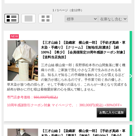
1 / 1ページ
（全12件）
NEW
【三才山紬 】【染織家 横山俊一郎】【手紡ぎ真綿・草
木染・手織り】【クリーム】【無地/乱段濃淡】【絹
100%】【希少】【会員様限定10周年感謝クーポン対象】
【送料当店負担】
三才山紬 横山俊一郎｜長野県松本市の山間集落に響く機
織りの音。ご家族で営む小さな工房で生み出される名
品。知る人ぞ知るこの手織物を触れると心が震えるほど
の魅力が感じられるのです。手作業で紡ぐ糸の優しさ、
草木染が放つ色の揺らぎ、そして手織りの温もり、これらが一体となり完成する
絹布が静かに佇む様は着物愛好家の心を掴んで離しません。
専門店参考価格：
550,000円(税込)
10周年感謝割引クーポン対象 マイページで。： 380,000円(税込)
<30%OFF>
【三才山紬 】【染織家 横山俊一郎】【手紡ぎ真綿・草
木染・手織り】【墨茶】【無地】【絹100%】【希少】