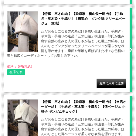
【特撰 三才山紬 】【染織家 横山俊一郎 作】【手紡
ぎ・草木染・手織り】【梅染め ピンク味 クリームベー
ジュ 無地】
ただお召しになる方の為だけを思い生まれた、手紡ぎ・
草木染・手織りの逸品「三才山紬」横山俊一郎氏が生み
出す自然の恵みと人の優しさが詰まった極上の絹布。ほ
んのりとピンクがかったクリームベージュが柔らかな表
情を漂わせます。季節や年齢を選ばずまた様々な色柄の
帯と幅広くコーディネートしてお楽しみ下さい。
価格： 0円(税込)
在庫切れ
【特撰 三才山紬 】【染織家 横山俊一郎 作】【当店オ
ーダー品】【手紡ぎ・草木染・手織り】【薄ベージュ 小
格子 ギンガムチェック】
ただお召しになる方の為だけを思い生まれた、手紡ぎ・
草木染・手織りの逸品「三才山紬」横山俊一郎氏が生み
出す自然の恵みと人の優しさが詰まった極上の絹布。ほ
んのりとした薄ベージュが柔らかな表情を漂わせます。