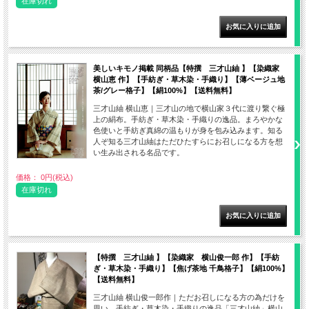
在庫切れ
美しいキモノ掲載 同柄品【特撰 三才山紬 】【染織家
横山恵 作】【手紡ぎ・草木染・手織り】【薄ベージュ地
茶/グレー格子】【絹100%】【送料無料】
三才山紬 横山恵｜三才山の地で横山家３代に渡り繋ぐ極
上の絹布。手紡ぎ・草木染・手織りの逸品。まろやかな
色使いと手紡ぎ真綿の温もりが身を包み込みます。知る
人ぞ知る三才山紬はただひたすらにお召しになる方を想
い生み出される名品です。
価格： 0円(税込)
在庫切れ
【特撰 三才山紬 】【染織家 横山俊一郎 作】【手紡
ぎ・草木染・手織り】【焦げ茶地 千鳥格子】【絹100%】
【送料無料】
三才山紬 横山俊一郎作｜ただお召しになる方の為だけを
思い。手紡ぎ・草木染・手織りの逸品「三才山紬」横山