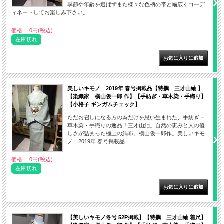
季節や年齢を選ばずまた様々な色柄の帯と幅広くコーデ
ィネートしてお楽しみ下さい。
価格： 0円(税込)
在庫切れ
美しいキモノ 2019年 春号掲載品【特撰 三才山紬 】
【染織家 横山俊一郎 作】【手紡ぎ・草木染・手織り】
【小格子 ギンガムチェック】
ただお召しになる方の為だけを思い生まれた、手紡ぎ・
草木染・手織りの逸品「三才山紬」自然の恵みと人の優
しさが詰まった極上の絹布。横山俊一郎作。美しいキモ
ノ 2019年 春号掲載品
価格： 0円(税込)
在庫切れ
【美しいキモノ冬号 52P掲載】【特撰 三才山紬 着尺】