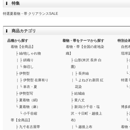
特集
特選夏着物・帯 クリアランスSALE
商品カテゴリ
品種から探す
着物・帯をテーマから探す
特別企
着物【全商品】
着物・帯【全国の産地染
自然
├
紬/他しゃれ物
織】
琉球
｜
├
絣織り
├
山形(米沢 長井 白
├
｜
└
御召し
鷹)
｜
├
伊勢型
｜
├
長井紬
└
｜
├
伊勢型 在庫有り
｜
└
よねざわ新田 紅
特選 
｜
└
単衣・夏
花染
└
├
伊勢型写
├
結城紬
├
夏着物（絹)
├
黄八丈
└
夏着物（麻）
├
新潟(小千谷・塩
博多
└
小千谷縮
沢・十日町・越後上
├
帯【全商品】
布)
└
├
九寸名古屋帯
｜
└
越後上布
着物