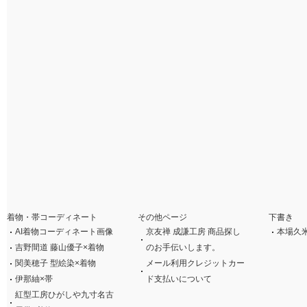
着物・帯コーディネート
その他ページ
下書き
AI着物コーディネート画像
京友禅 成謙工房 商品探し
本場久
吉野間道 藤山優子×着物
のお手伝いします。
関美穂子 型絵染×着物
メール利用クレジットカー
伊那紬×帯
ド支払いについて
紅型工房ひがしや九寸名古