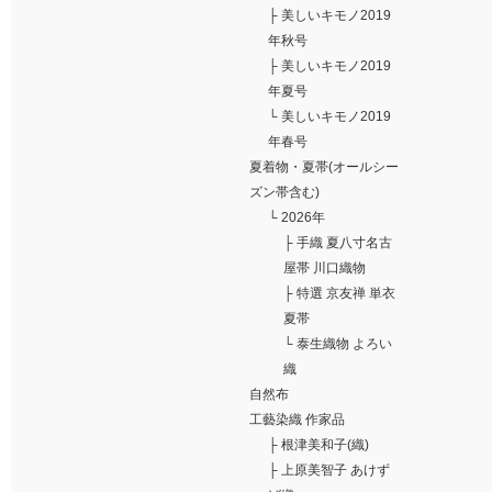
├
美しいキモノ2019
年秋号
├
美しいキモノ2019
年夏号
└
美しいキモノ2019
年春号
夏着物・夏帯(オールシー
ズン帯含む)
└
2026年
├
手織 夏八寸名古
屋帯 川口織物
├
特選 京友禅 単衣
夏帯
└
泰生織物 よろい
織
自然布
工藝染織 作家品
├
根津美和子(織)
├
上原美智子 あけず