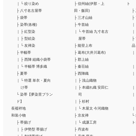
｜
└
絞り染め
├
信州紬(伊那・上
ト
├
八寸名古屋帯
田・飯田)
├
├
袋帯
├
三才山紬
├
├
染帯(各種)
├
牛首紬
｜
｜
├
紅型染
｜
└
牛首紬 九寸名古
｜
｜
├
型絵染
屋帯
├
｜
└
友禅染
├
能登上布
品
├
半幅帯
├
葛布(大井川葛布)
｜
｜
├
西陣 組織小袋帯
├
郡上紬
｜
└
半幅帯 博多織
├
秦荘紬
｜
├
夏帯
├
西陣織
｜
｜
└
特選 単衣・夏向
｜
├
浅山織物
け帯
｜
├
本綴れ織 安田仁
｜
└
染帯【夢染里ブラン
司
｜
ド】
｜
├
杉村
長襦袢地
｜
└
木屋太 今河織物
｜
和装小物
├
京友禅
└
├
帯揚げ
｜
└
成謙工房
ト
｜
├
伊勢型 帯揚げ
├
丹波布