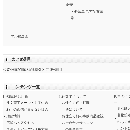
販売
└
夢染里 九寸名古屋
帯
マル秘企画
まとめ割引
和装小物2点購入5%割引 3点10%割引
コンテンツ一覧
店舗情報 活用術
お仕立てについて
店主のつ
ー
注文完了メール・お問い合
お仕立て代・期間
タダほ
わせの返信が届かない場合
寸法について
着物接
店舗情報
お仕立て前の事前商品確認
れって
店舗へのアクセス
八掛色合わせのコツ
ホント
スポットガーデン活用方法
八掛地色見本