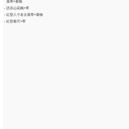
屋帯×着物
読谷山花織×帯
紅型八寸名古屋帯×着物
紅型着尺×帯