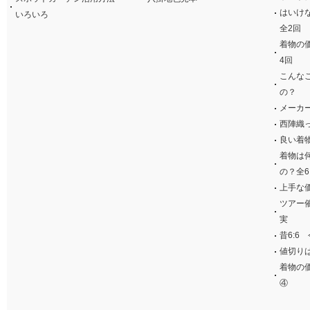
はいけ
いろいろ
全2回
着物の
4回
こんな
の？
メーカ
西陣織
良い着
着物は
の？全6
上手な
ツアー
実
昔6:6 
値切り
着物の
④