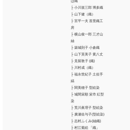
ば織
├
小川規三郎 博多織
├
山下健（織）
├
宮平一夫 首里織工
房
├
横山俊一郎 三才山
紬
├
築城則子 小倉織
├
山下芙美子 黄八丈
├
見留敦子 (織)
├
川村成（織）
├
福永世紀子 土佐手
縞
├
関美穂子 型絵染
├
城間栄順 栄市 紅型
染
├
荒川眞理子 型絵染
├
廣瀬佐与子(型絵染)
├
志村ふくみ(紬織)
├
村江菊絵 「織」