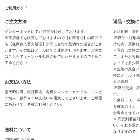
ご利用ガイド
ご注文方法
返品・交換に
インターネットにて24時間受け付けております。
返品期限・条件
※実店舗でも販売しておりますので【在庫有り】の商品で
不良品・誤配送
も【在庫数入替え処理】が間に合わず品切れの場合がござ
持の為、原則お
います。その際はメールにてご連絡させ頂きます。ご注文
※写真は実物に
はこちらでキャンセル処理させていただきますので予めご
て、またお客様
了承ください。
よっては多少異
※生地の風合い
軽にメール（お
お支払い方法
返品送料：
不良品交換、誤
楽天ID決済、銀行振込、各種クレジットカード払、コンビ
す。
ニ端末・銀行ＡＴＭ支払いを用意してございます。ご希望
不良品： 万一
にあわせて、各種ご利用ください。
を確認のうえ、
か返金させてい
※ 商品到着後
い。それを過ぎ
送料について
なりますので、
7000円以上は0円