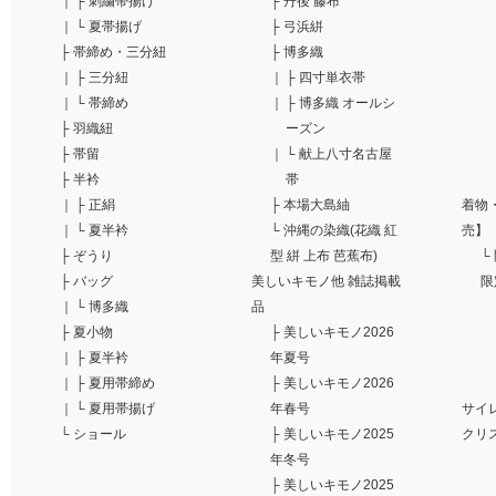
｜
├
刺繍帯揚げ
├
丹後 藤布
｜
└
夏帯揚げ
├
弓浜絣
├
帯締め・三分紐
├
博多織
｜
├
三分紐
｜
├
四寸単衣帯
｜
└
帯締め
｜
├
博多織 オールシ
├
羽織紐
ーズン
├
帯留
｜
└
献上八寸名古屋
├
半衿
帯
｜
├
正絹
├
本場大島紬
着物
｜
└
夏半衿
└
沖縄の染織(花織 紅
売】
├
ぞうり
型 絣 上布 芭蕉布)
└
├
バッグ
美しいキモノ他 雑誌掲載
限
｜
└
博多織
品
├
夏小物
├
美しいキモノ2026
｜
├
夏半衿
年夏号
｜
├
夏用帯締め
├
美しいキモノ2026
｜
└
夏用帯揚げ
年春号
サイレ
└
ショール
├
美しいキモノ2025
クリ
年冬号
├
美しいキモノ2025