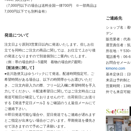
（7,000円以下の場合は送料全国一律700円 ※一部商品は
7,000円以下でも別料金有）
ご連絡先
ショップ名：着
デン
発送について
販売業者：代表
注文日より原則3営業日以内に発送いたします。但しお仕
運営責任者：筑
立てを同時にご注文の商品に関しては、お仕立て上がり後
所在地：〒530-
の発送となりますので別途個別にご案内いたします。
電話番号：
06-6
（例：帯の場合約3～5週間 着物の場合約7週間）
お問合せメール
【配送便に関して】
kimono.com
●佐川急便又はゆうパックにて発送。配達時間指定可。ご
基本定休日：日
希望時間がある場合は、以下の時間帯からお選びいただ
来店は予約制と
き、ご注文内容入力の際、フリー記入欄に希望時間を手入
営業時間：13時
力してください。※配達希望日に関してはご注文時点には
外でも来店可能
発送可能日が確定しておりませんので、出荷前日にお送り
する【発送予定日メール】をご確認のうえ返信メールにて
ご連絡下さい。
※即日発送可能な場合や、翌日発送でもご連絡が遅れます
とご指定が出来ない場合がございます。早期発送を優先さ
せて頂きますので予めご了承願います。