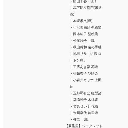
├
藤山千春・優子
├
馬下助左衛門(米沢
織)
├
本郷孝文(織)
├
小沢美由紀 型絵染
├
岡本紘子 型絵染
├
松尾鏡子 「織」
├
秋山眞和 綾の手紬
├
池田リサ「絣織 ロ
ートン織」
├
工房あき福 花織
├
稲嶺杏子 型絵染
├
小岩井カリナ 上田
紬
├
玉那覇有公 紅型染
├
築添純子 木綿絣
├
宮良せい子 花織
├
米須幸代 首里織
└
柳崇 「織」
【夢染里】シークレット