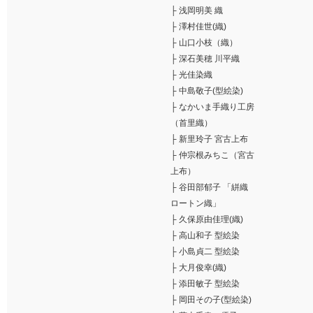
├
浅岡明美 織
├
澤村佳世(織)
├
山口小枝（織）
├
深石美穂 川平織
├
光佳染織
├
中島敬子(型絵染)
├
なかいま手織り工房
（首里織）
├
新里玲子 宮古上布
├
仲宗根みちこ（宮古
上布）
├
谷田部郁子 「絣織
ロートン織」
├
久保原由佳理(織)
├
高山和子 型絵染
├
小島貞二 型絵染
├
大月俊幸(織)
├
添田敏子 型絵染
├
岡田その子(型絵染)