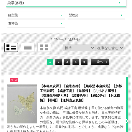
染帯(各種)
紅型染
型絵染
友禅染
1 / 5ページ
（全99件）
1
2
3
4
5
次へ
NEW
【本格京友禅】【金彩友禅】【真綿型 本金銀箔】【京都
工芸染匠】【成謙工房】【琳派蝶】【九寸名古屋帯】
【塩瀬生地/伊と幸】【淡藤色地】【絹100%】【お太鼓
柄】【特選】【送料当店負担】
本格京友禅 名門 成謙工房 琳派蝶｜長く伸びる触角の流麗
な金銀の線は、空間に優美な動きを与え、日本美術特有
の「余白の美」を見事に体現しています。古典的な琳派
の意匠を、現代的な洗練へと昇華させたこの琳派蝶は、
装う方の所作をより一層美しく、印象的に彩ることでしょう。成謙ならではの誇
り高き職人技を纏ってみませんか。