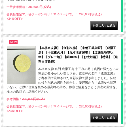
一般参考価格：
380,000円(税込)
会員様限定マル秘クーポン有り！マイページで。： 248,000円(税込)
<34%OFF>
NEW
【本格京友禅】【金彩友禅】【京都工芸染匠】【成謙工
房】【十三夜の月】【九寸名古屋帯】【塩瀬生地/伊と
幸】【グレー地】【絹100%】【お太鼓柄】【特選】【送
料当店負担】
本格京友禅 名門 成謙工房 十三夜の月｜真円に満たない未
完成の奥ゆかしい美しさを、京友禅の名門「成謙工房」
が都会的で洗練された金彩友禅で描き出しました。伝統
の技と現代の感性を融合し、愛好家から「成謙なら間違
いない」と厚い信頼を集める最高峰の染め。静寂と情趣をまとう月夜の風情を、
極上の逸品でご堪能ください。
参考価格：
298,000円(税込)
会員様限定マル秘クーポン有り！マイページで。： 228,000円(税込)
<23%OFF>