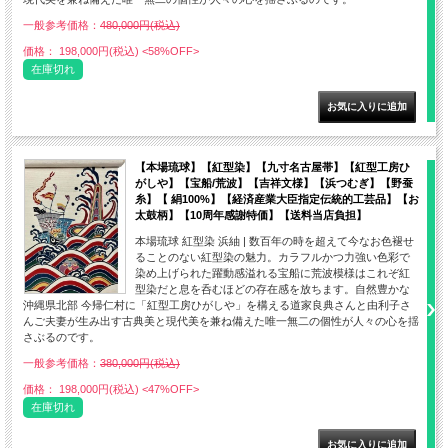
一般参考価格：
480,000円(税込)
価格： 198,000円(税込)
<58%OFF>
在庫切れ
【本場琉球】【紅型染】【九寸名古屋帯】【紅型工房ひ
がしや】【宝船/荒波】【吉祥文様】【浜つむぎ】【野蚕
糸】【 絹100%】【経済産業大臣指定伝統的工芸品】【お
太鼓柄】【10周年感謝特価】【送料当店負担】
本場琉球 紅型染 浜紬 | 数百年の時を超えて今なお色褪せ
ることのない紅型染の魅力。カラフルかつ力強い色彩で
染め上げられた躍動感溢れる宝船に荒波模様はこれぞ紅
型染だと息を呑むほどの存在感を放ちます。自然豊かな
沖縄県北部 今帰仁村に「紅型工房ひがしや」を構える道家良典さんと由利子さ
んご夫妻が生み出す古典美と現代美を兼ね備えた唯一無二の個性が人々の心を揺
さぶるのです。
一般参考価格：
380,000円(税込)
価格： 198,000円(税込)
<47%OFF>
在庫切れ