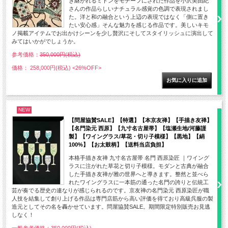
き継がれるミトンをモチーフにされた作品を小沢美由紀
さんの作品らしいナチュラル感覚の色調で表現されまし
た。洋と和の融合という上辺の表現ではなく「側に置き
たい安心感」そんな魅力を感じる作品です。美しいキモ
ノ掲載アイテムでお出かけシーンを少し贅沢にそしてスタイリッシュに演出して
みてはいかがでしょうか。
参考価格：
350,000円(税込)
価格： 258,000円(税込)
<26%OFF>
NEW
【問屋協賛SALE】【特選】【本京友禅】【手描き友禅】
【名門染元 西原】【九寸名古屋帯】【塩瀬生地/河藤謹
製】【ワイングラス/草花・切り子模様】【黒地】【絹
100%】【お太鼓柄】【送料当店負担】
本格手描き友禅 九寸名古屋帯 名門 西原染匠 ｜ワイング
ラスに注がれた草花と切り子模様。モダンと古典が融合
した手描き友禅が雅の世界へと導きます。整然と並べら
れたワイングラスに一本筋の通った名門の誇りと伝統工
芸が奏でる歴史の連なりが感じられるのです。京友禅の名門染元 西原染匠が職
人技を結集して創り上げる作品は専門店筋から高い評価を得ており高級呉服の製
造元としてその名を轟かせています。問屋協賛SALE。期間限定特別販売お見逃
しなく！