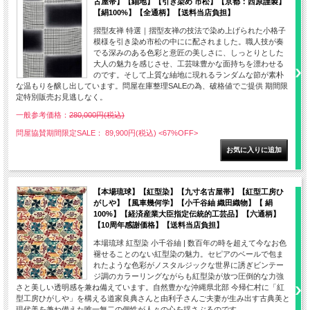
古屋帯】【紬地】【引き染め 市松】【京都：西原謹製】
【絹100%】【全通柄】【送料当店負担】
摺型友禅 特選｜摺型友禅の技法で染め上げられた小格子
模様を引き染め市松の中にに配されました。職人技が奏
でる深みのある色彩と意匠の美しさに、しっとりとした
大人の魅力を感じさせ、工芸味豊かな面持ちを漂わせる
のです。そして上質な紬地に現れるランダムな節が素朴
な温もりを醸し出しています。問屋在庫整理SALEの為、破格値でご提供 期間限
定特別販売お見逃しなく。
一般参考価格：
280,000円(税込)
問屋協賛期間限定SALE： 89,900円(税込)
<67%OFF>
【本場琉球】【紅型染】【九寸名古屋帯】【紅型工房ひ
がしや】【風車幾何学】【小千谷紬 織田織物】【 絹
100%】【経済産業大臣指定伝統的工芸品】【六通柄】
【10周年感謝価格】【送料当店負担】
本場琉球 紅型染 小千谷紬 | 数百年の時を超えて今なお色
褪せることのない紅型染の魅力。セピアのベールで包ま
れたような色彩がノスタルジックな世界に誘ぎビンテー
ジ調のカラーリングながらも紅型染が放つ圧倒的な力強
さと美しい透明感を兼ね備えています。自然豊かな沖縄県北部 今帰仁村に「紅
型工房ひがしや」を構える道家良典さんと由利子さんご夫妻が生み出す古典美と
現代美を兼ね備えた唯一無二の個性が人々の心を揺さぶるのです。