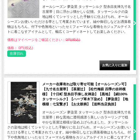
オールシーズン 夢染里 タッサーシルク 型糸目友禅九寸名
古屋帯｜目に浮かぶ懐かしい記憶。タッサーシルクの染
地は軽くてシャリッとした手触りに仕上げられ、オール
シーズンお使いいただける帯として考案されています。紬や御召しなどお洒落着
物はもちろん、付下や色無地といったセミフォーマルな着物をカジュアルテイス
トに着こなすアイテムとして、幅広くコーディネートしてお楽しみください。
価格はマイページをご確認ください：
0円(税込)
価格： 0円(税込)
在庫切れ
メーカー在庫有れば取り寄せ可能【オールシーズン可】
【九寸名古屋帯】【茶屋辻】【松竹梅萩 四季の吉祥模
様】【十日町 型糸目手挿し友禅染】【黒地】【絹100%
タッサーシルク】【ハーブ草木下染め】【夢染里】【地
模様：七宝繋ぎ】【お太鼓柄】【送料当店負担】
オールシーズン 夢染里 タッサーシルク 型糸目友禅九寸名
古屋帯｜粋な黒地に透明感漂う美しいカラーリングで穏
やかな茶屋辻模様が染め上げられました。タッサーシル
クの染地は軽くてシャリッとした手触りに仕上げられ、オールシーズンお使いい
ただける帯として考案されています。紬や御召しなどお洒落着物はもちろん、付
下や色無地といったセミフォーマルな着物をカジュアルテイストに着こなすアイ