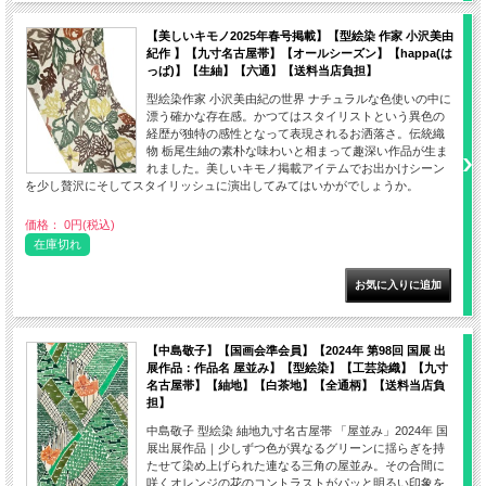
【美しいキモノ2025年春号掲載】【型絵染 作家 小沢美由
紀作 】【九寸名古屋帯】【オールシーズン】【happa(は
っぱ)】【生紬】【六通】【送料当店負担】
型絵染作家 小沢美由紀の世界 ナチュラルな色使いの中に
漂う確かな存在感。かつてはスタイリストという異色の
経歴が独特の感性となって表現されるお洒落さ。伝統織
物 栃尾生紬の素朴な味わいと相まって趣深い作品が生ま
れました。美しいキモノ掲載アイテムでお出かけシーン
を少し贅沢にそしてスタイリッシュに演出してみてはいかがでしょうか。
価格： 0円(税込)
在庫切れ
【中島敬子】【国画会準会員】【2024年 第98回 国展 出
展作品：作品名 屋並み】【型絵染】【工芸染織】【九寸
名古屋帯】【紬地】【白茶地】【全通柄】【送料当店負
担】
中島敬子 型絵染 紬地九寸名古屋帯 「屋並み」2024年 国
展出展作品｜少しずつ色が異なるグリーンに揺らぎを持
たせて染め上げられた連なる三角の屋並み。その合間に
咲くオレンジの花のコントラストがパッと明るい印象を