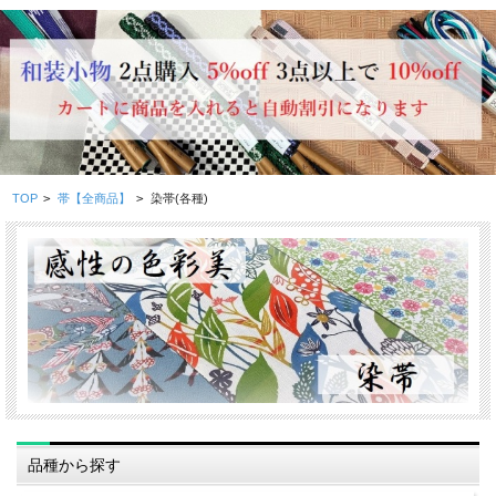
TOP
>
帯【全商品】
>
染帯(各種)
品種から探す