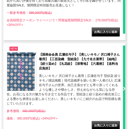
筋から高い評価を得ており高級呉服の製造元としてその名を轟かせています。問
屋協賛SALE。期間限定特別販売お見逃しなく！
一般参考価格：
398,000円(税込)
会員様限定クーポン マイページで！問屋協賛期間限定SALE： 278,000円(税込)
<30%OFF>
NEW
【国画会会員 広瀬佐与子】【美しいキモノ 沢口靖子さん
着用】【工芸染織 型絵染】【九寸名古屋帯】【紬地】
【絞り染め】【丸花紋】【深青地】【六通柄】【送料当
店負担】
美しいキモノ 沢口靖子さん着用｜広瀬佐与子 型絵染 絞り
キモノ雑誌掲載｜現代染織界を築いた第一人者の1人 広瀬
佐与子さんの世界。自己主張せずとも寄り添ってくれる
ような優しさや懐かしさ、控えめながらも気になる存
在。お召になる方の魅力を引き立てる作品です。型絵染と絞り染めの複合加工に
よる豊かな表情をお楽しみください。美しいキモノにご紹介のお品で特別感を感
じていただけます。
参考価格：
580,000円(税込)
価格： 380,000円(税込)
<34%OFF>