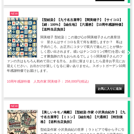
NEW
【型絵染】【九寸名古屋帯】【関美穂子】【サイコロ】
【絹：100%】【紬生地】【六通柄】【10周年感謝特価】
【送料当店負担】
関美穂子 型絵染｜この遊び心が関美穂子さんの真骨頂
☆ 皆さんはサイコロを見て何を連想しますか？ 私は
子供のころ、お正月にコタツで双六で遊んだことが懐か
しく思い出されます。或いはチンコロリン(博打)を思い起
こす勝負師の方もおられるでしょう☆関美穂子さんのフ
ァンの方はもちろん初めて目にする方も、お目に留まりましたら是非お手元にお
迎えください。お出かけが楽しくなるに違いありません。スポットガーデン10周
年感謝特価でお届けします。
10周年感謝特価 人気作家 関美穂子： 258,000円(税込)
NEW
【美しいキモノ掲載】【型絵染 作家 小沢美由紀作 】【九
寸名古屋帯】【ミトン】【紬生地】【六通柄】【特別価
格】【送料当店負担】
型絵染作家 小沢美由紀の世界 ｜ラトビアで母から子に引