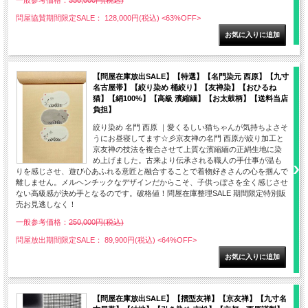
一般参考価格：
350,000円(税込)
問屋協賛期間限定SALE： 128,000円(税込)
<63%OFF>
【問屋在庫放出SALE】【特選】【名門染元 西原】【九寸
名古屋帯】【絞り染め 桶絞り】【友禅染】【おひるね
猫】【絹100%】【高級 濱縮緬】【お太鼓柄】【送料当店
負担】
絞り染め 名門 西原 ｜愛くるしい猫ちゃんが気持ちよさそ
うにお昼寝してます☆彡京友禅の名門 西原が絞り加工と
京友禅の技法を複合させて上質な濱縮緬の正絹生地に染
め上げました。古来より伝承される職人の手仕事が温も
りを感じさせ、遊び心あふれる意匠と融合することで着物好きさんの心を掴んで
離しません。メルヘンチックなデザインだからこそ、子供っぽさを全く感じさせ
ない高級感が決め手となるのです。破格値！問屋在庫整理SALE 期間限定特別販
売お見逃しなく！
一般参考価格：
250,000円(税込)
問屋放出期間限定SALE： 89,900円(税込)
<64%OFF>
【問屋在庫放出SALE】【摺型友禅】【京友禅】【九寸名