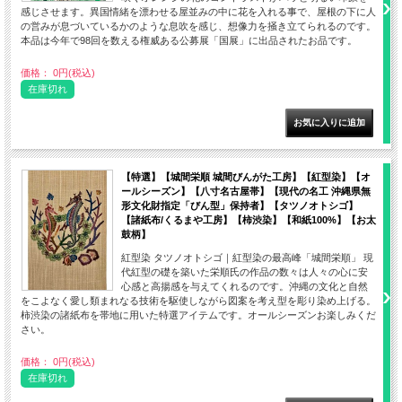
感じさせます。異国情緒を漂わせる屋並みの中に花を入れる事で、屋根の下に人
の営みが息づいているかのような息吹を感じ、想像力を掻き立てられるのです。
本品は今年で98回を数える権威ある公募展「国展」に出品されたお品です。
価格： 0円(税込)
在庫切れ
【特選】【城間栄順 城間びんがた工房】【紅型染】【オ
ールシーズン】【八寸名古屋帯】【現代の名工 沖縄県無
形文化財指定「びん型」保持者】【タツノオトシゴ】
【諸紙布/くるまや工房】【柿渋染】【和紙100%】【お太
鼓柄】
紅型染 タツノオトシゴ｜紅型染の最高峰「城間栄順」 現
代紅型の礎を築いた栄順氏の作品の数々は人々の心に安
心感と高揚感を与えてくれるのです。沖縄の文化と自然
をこよなく愛し類まれなる技術を駆使しながら図案を考え型を彫り染め上げる。
柿渋染の諸紙布を帯地に用いた特選アイテムです。オールシーズンお楽しみくだ
さい。
価格： 0円(税込)
在庫切れ