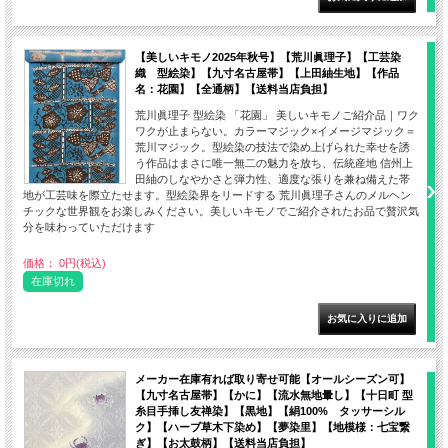
【美しいキモノ2025年秋号】【荒川眞理子】【工芸染
織 型絵染】【九寸名古屋帯】【上田紬生地】【作品
名：花園】【全通柄】【送料当店負担】
荒川眞理子 型絵染 「花園」 美しいキモノご紹介品｜ワク
ワクが止まらない。カラーマジック×イメージマジック＝
荒川マジック。型絵染の技法で染め上げられた幸せを誘
う作品はまさに唯一無二の魅力を放ち、伝統産地 信州上
田紬のしなやかさと弾力性、適度な張りを兼ね備えた帯
地が工芸味を際立たせます。型絵染界をリードする 荒川眞理子さんのメルヘン
チックな世界観をお楽しみください。美しいキモノでご紹介されたお品で贅沢気
分を味わっていただけます
価格： 0円(税込)
在庫切れ
メーカー在庫有れば取り寄せ可能【オールシーズン可】
【九寸名古屋帯】【かに】【流水無地暈し】【十日町 型
糸目手挿し友禅染】【黒地】【絹100% タッサーシル
ク】【ハーブ草木下染め】【夢染里】【地模様：七宝繋
ぎ】【お太鼓柄】【送料当店負担】