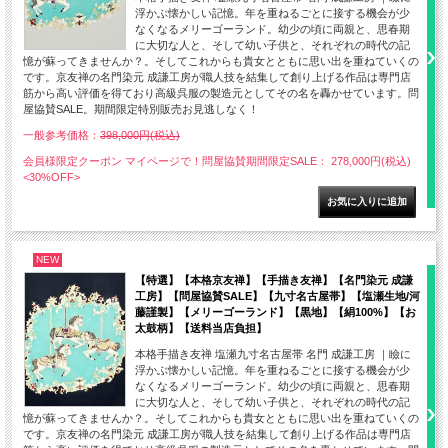
浮かぶ懐かしい記憶。年を重ねるごとに接する機会が少
なくなるメリーゴーランド。幼少の頃に両親と、思春期
に大切な人と、そして幼い子供と、それぞれの時代の記
憶が蘇ってきませんか？。そしてこれからも貴女とともに思い出を重ねていくの
です。京友禅の名門染元 成謙工房が職人技を結集して創り上げる作品は専門店
筋から高い評価を得ており高級呉服の製造元としてその名を轟かせています。問
屋協賛SALE。期間限定特別販売お見逃しなく！
一般参考価格：
398,000円(税込)
会員様限定クーポン マイページで！問屋協賛期間限定SALE： 278,000円(税込)
<30%OFF>
NEW
【特選】【本格京友禅】【手描き友禅】【名門染元 成謙
工房】【問屋協賛SALE】【九寸名古屋帯】【塩瀬生地/河
藤謹製】【メリーゴーランド】【黒地】【絹100%】【お
太鼓柄】【送料当店負担】
本格手描き友禅 塩瀬九寸名古屋帯 名門 成謙工房 ｜瞼に
浮かぶ懐かしい記憶。年を重ねるごとに接する機会が少
なくなるメリーゴーランド。幼少の頃に両親と、思春期
に大切な人と、そして幼い子供と、それぞれの時代の記
憶が蘇ってきませんか？。そしてこれからも貴女とともに思い出を重ねていくの
です。京友禅の名門染元 成謙工房が職人技を結集して創り上げる作品は専門店