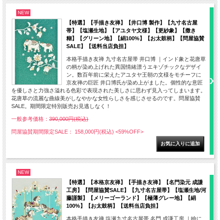
NEW
【特選】【手描き友禅】【井口博 製作】【九寸名古屋
帯】【塩瀬生地】【アユタヤ文様】【更紗象】【撒き
糊】【グリーン地】【絹100%】【お太鼓柄】【問屋協賛
SALE】【送料当店負担】
本格手描き友禅 九寸名古屋帯 井口博 ｜インド象と花唐草
の柄が染め上げれた異国情緒漂うエキゾチックなデザイ
ン。数百年前に栄えたアユタヤ王朝の文様をモチーフに
京友禅の巨匠 井口博氏が染め上がました。個性的な意匠
を優しさと力強さ溢れる色彩で表現された美しさに思わず見入ってしまいます。
花唐草の流麗な曲線美がしなやかな女性らしさを感じさせるのです。問屋協賛
SALE。期間限定特別販売お見逃しなく！
一般参考価格：
390,000円(税込)
問屋協賛期間限定SALE： 158,000円(税込)
<59%OFF>
NEW
【特選】【本格京友禅】【手描き友禅】【名門染元 成謙
工房】【問屋協賛SALE】【九寸名古屋帯】【塩瀬生地/河
藤謹製】【メリーゴーランド】【極薄グレー地】【絹
100%】【お太鼓柄】【送料当店負担】
本格手描き友禅 塩瀬九寸名古屋帯 名門 成謙工房 ｜瞼に