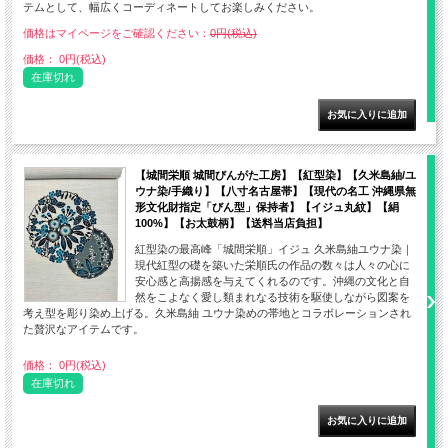
テムとして、幅広くコーディネートしてお楽しみください。
価格はマイページをご確認ください：
0円(税込)
価格： 0円(税込)
在庫切れ
【城間栄順 城間びんがた工房】【紅型染】【久米島紬/ユ
ウナ染/手織り】【八寸名古屋帯】【現代の名工 沖縄県無
形文化財指定「びん型」保持者】【イジュ丸紋】【絹
100%】【お太鼓柄】【送料当店負担】
紅型染の最高峰「城間栄順」イジュ 久米島紬ユウナ染｜
現代紅型の礎を築いた栄順氏の作品の数々は人々の心に
安心感と高揚感を与えてくれるのです。沖縄の文化と自
然をこよなく愛し類まれなる技術を駆使しながら図案を
考え型を彫り染め上げる。久米島紬 ユウナ染めの帯地とコラボレーションされ
た贅沢なアイテムです。
価格： 0円(税込)
在庫切れ