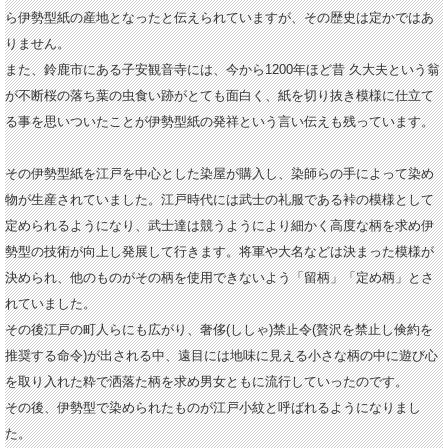
ら伊勢型紙の産地となったと伝えられていますが、その歴史は定かではあ
りません。
また、鈴鹿市にある子安観音寺には、今から1200年ほど昔 久大夫という翁
が不断桜の落ち葉の虫食い跡がとても面白く、紙を切り抜き模様に仕立て
る事を思いついたことが伊勢型紙の発祥という言い伝えも残っています。
その伊勢型紙を江戸を中心とした染屋が購入し、
染師らの手によって染め
物が生産されていました。江戸時代には武士の礼服である裃の模様として
定められるようになり、武士達は競うようにより細かく高度な柄を求め伊
勢型の技術が向上し発展して行きます。将軍や大名などは決まった模様が
決められ、他のものがその柄を使用できないよう「留柄」「定め柄」とさ
れていました。
その後江戸の町人らにも広がり、奢侈(ししゃ)禁止令(贅沢を禁止し倹約を
推奨する命令)が出される中、遠目には地味に見える小さな柄の中に遊び心
を取り入れた粋で洒落た柄を求め男女ともに流行していったのです。
その後、伊勢型で染められたものが江戸小紋と呼ばれるようになりまし
た。