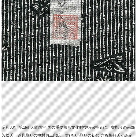
昭和30年 第1回 人間国宝 国の重要無形文化財技術保持者に、突彫りの南部
芳松氏、道具彫りの中村勇二郎氏、錐(きり)彫りの初代 六谷梅軒氏が認定