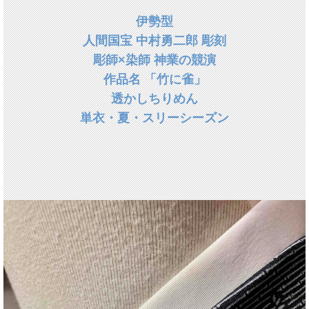
伊勢型
人間国宝 中村勇二郎 彫刻
彫師×染師 神業の競演
作品名 「竹に雀」
透かしちりめん
単衣・夏・スリーシーズン