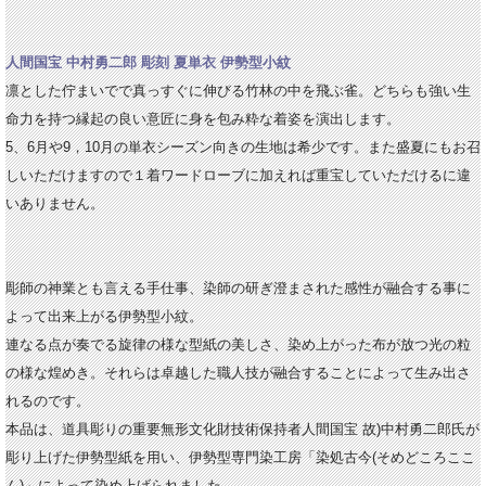
人間国宝 中村勇二郎 彫刻 夏単衣 伊勢型小紋
凛とした佇まいでで真っすぐに伸びる竹林の中を飛ぶ雀。どちらも強い生
命力を持つ縁起の良い意匠に身を包み粋な着姿を演出します。
5、6月や9，10月の単衣シーズン向きの生地は希少です。また盛夏にもお召
しいただけますので１着ワードローブに加えれば重宝していただけるに違
いありません。
彫師の神業とも言える手仕事、染師の研ぎ澄まされた感性が融合する事に
よって出来上がる伊勢型小紋。
連なる点が奏でる旋律の様な型紙の美しさ、染め上がった布が放つ光の粒
の様な煌めき。それらは卓越した職人技が融合することによって生み出さ
れるのです。
本品は、道具彫りの重要無形文化財技術保持者人間国宝 故)中村勇二郎氏が
彫り上げた伊勢型紙を用い、伊勢型専門染工房「染処古今(そめどころここ
ん)」によって染め上げられました。