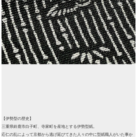
【伊勢型の歴史】
三重県鈴鹿市白子町、寺家町を産地とする伊勢型紙。
応仁の乱によって京都から逃げ延びてきた人々の中に型紙職人がいた事か