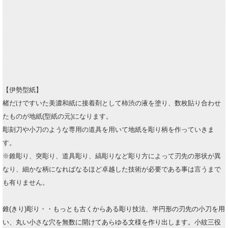
【伊勢型紙】
楮だけですいた美濃和紙に接着剤として柿渋の液を塗り、数枚貼り合わせ
たものが地紙(型紙の元)になります。
彫刻刀や小刀のような専用の道具を用いて地紙を彫り柄を作っていきま
す。
※錐彫り、突彫り、道具彫り、縞彫りなど彫り方によって刃先の形状が異
なり、
細かな柄になればなるほど卓越した技術が必要である事は言うまで
も有りません。
錐(きり)彫り・・もっとも古くからある彫り技法、半円形の刃先の小刀を用
い、丸い小さな穴を無数に開けてあらゆる文様を作り出します。小紋三役