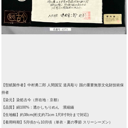
【型紙製作者】中村勇二郎
人間国宝 道具彫り 国の重要無形文化財技術保
持者
【染元】染処古今（所在地：京都）
【品質】絹100%：透かしちりめん 濱縮緬
【生地幅】約38cm(裄丈約71cm 1尺8寸8分まで対応)
【着用時期】5月頃から10月頃（単衣・夏の季節 スリーシーズン）