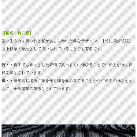
【柄名 竹に雀
】
強い生命力を持つ竹と雀があしらわれた粋なデザイン。【竹に飛び雀紋】
は上杉家の家紋として用いられていることでも有名です。
竹・・
真冬でも青々とした表情で真っすぐに伸びることで生命力が強く吉
祥文様とされています。
雀・・
毎年同じ場所に巣を作り卵を産み育てることから生命力の強さとと
もに、子孫繁栄の象徴とされています。