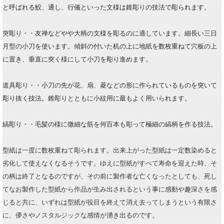
と呼ばれる鮫、通し、行儀といった文様は錐彫りの技法で彫られます。
突彫り・・友禅などやや大柄の文様を彫るのに適しています。細長い三日
月型の小刀を使います。傾斜の付いた机の上に地紙を数枚重ねて穴板の上
に置き、垂直に突く様にして小刀を彫り進めます。
道具彫り・・小刀の先が花、扇、菱などの形に作られているものを突いて
彫り抜く技法。錐彫りとともに小紋用に最もよく用いられます。
縞彫り・・毛髪の様に微細な筋を何百本も彫って極細の縞柄を作る技法。
型紙は一度に数枚重ねて彫られます。出来上がった型紙は一定数染めると
劣化して使えなくなるそうです。ゆえに型紙がすべて寿命を迎えた時、そ
の柄は終了となるのですが、その前に製作者な亡くなったとしても、死し
てなお製作した型紙から作品が生み出されるという事に感動や趣深さを感
じると共に、いずれは型紙が役目を終えて消え去ってしまうという有限さ
に、儚さやノスタルジックな感情が湧き出るのです。