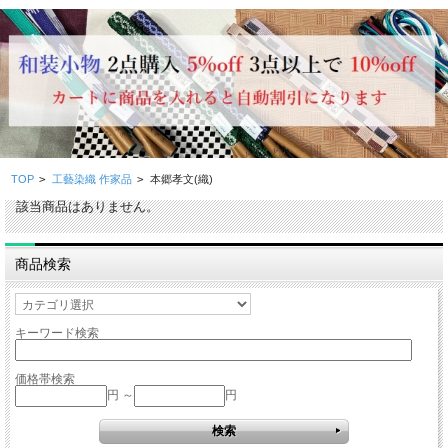
TOP
>
工藝染織 作家品
>
本郷孝文(織)
該当商品はありません。
商品検索
キーワード検索
価格帯検索
円 ～
円