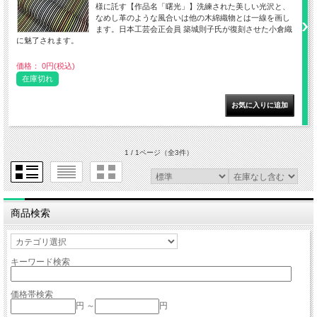
様に託す【作品名「曙光」】洗練された美しい光沢と、
なめし革のような風合いは他の木綿織物とは一線を画し
ます。日本工芸会正会員 築城則子氏が復刻させた小倉織
に魅了されます。
価格： 0円(税込)
在庫切れ
1 / 1ページ
（全3件）
商品検索
キーワード検索
価格帯検索
円 ～
円