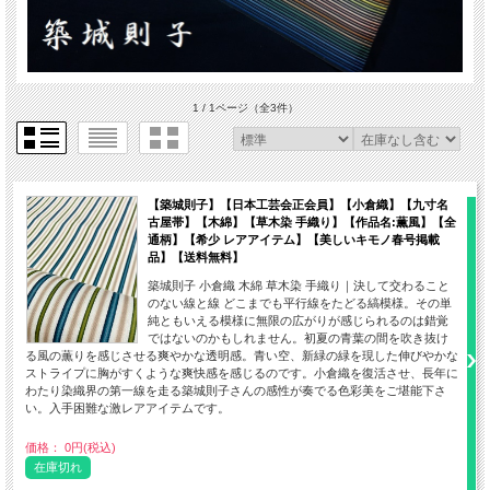
1 / 1ページ
（全3件）
【築城則子】【日本工芸会正会員】【小倉織】【九寸名
古屋帯】【木綿】【草木染 手織り】【作品名:薫風】【全
通柄】【希少 レアアイテム】【美しいキモノ春号掲載
品】【送料無料】
築城則子 小倉織 木綿 草木染 手織り｜決して交わること
のない線と線 どこまでも平行線をたどる縞模様。その単
純ともいえる模様に無限の広がりが感じられるのは錯覚
ではないのかもしれません。初夏の青葉の間を吹き抜け
る風の薫りを感じさせる爽やかな透明感。青い空、新緑の緑を現した伸びやかな
ストライプに胸がすくような爽快感を感じるのです。小倉織を復活させ、長年に
わたり染織界の第一線を走る築城則子さんの感性が奏でる色彩美をご堪能下さ
い。入手困難な激レアアイテムです。
価格： 0円(税込)
在庫切れ