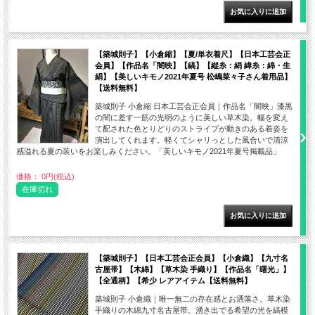
【築城則子】【小倉縮】【夏/単衣着尺】【日本工芸会正
会員】【作品名「闇映】【縞】【縦糸：絹 緯糸：綿・生
絹】【美しいキモノ2021年夏号 松嶋菜々子さん着用品】
【送料無料】
築城則子 小倉縮 日本工芸会正会員｜作品名「闇映」漆黒
の闇に差す一筋の光明のように美しい草木染。幅を変え
て配された色とりどりのストライプが動きのある着姿を
演出してくれます。軽くてシャリっとした風合いで清涼
感溢れる夏の装いをお楽しみください。「美しいキモノ2021年夏号掲載品」
価格： 0円(税込)
在庫切れ
【築城則子】【日本工芸会正会員】【小倉織】【九寸名
古屋帯】【木綿】【草木染 手織り】【作品名「曙光」】
【全通柄】【希少 レアアイテム【送料無料】
築城則子 小倉織｜唯一無二の存在感とお洒落さ。草木染
手織りの木綿九寸名古屋帯。湧き出でる希望の光を縞模