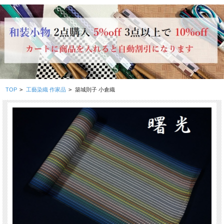
TOP
>
工藝染織 作家品
>
築城則子 小倉織