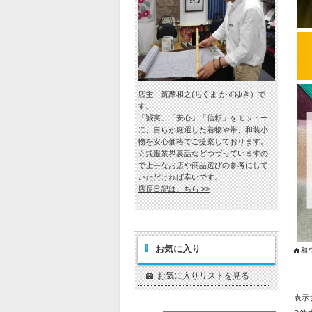
店主 筑摩和之(ちくま かずゆき）で
す。
「誠実」「安心」「信頼」をモットー
に、自らが厳選した着物や帯、和装小
物を安心価格でご提案しております。
☆呉服業界裏話などつづっていますの
で上手なお店や商品選びの参考にして
いただければ幸いです。
店長日記はこちら >>
お気に入り
和
お気に入りリストを見る
表示