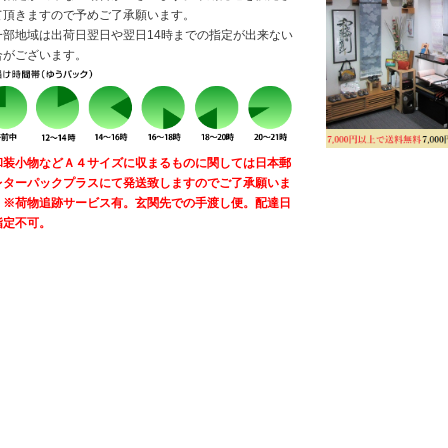
て頂きますので予めご了承願います。
一部地域は出荷日翌日や翌日14時までの指定が出来ない
合がございます。
和装小物などＡ４サイズに収まるものに関しては日本郵
レターパックプラスにて発送致しますのでご了承願いま
。※荷物追跡サービス有。玄関先での手渡し便。配達日
指定不可。