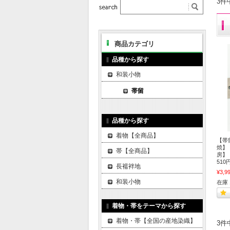
3件
商品カテゴリ
品種から探す
和装小物
帯留
品種から探す
着物【全商品】
【帯
焼】
帯【全商品】
房】
510
長襦袢地
¥3,9
和装小物
在庫 
着物・帯をテーマから探す
着物・帯【全国の産地染織】
3件