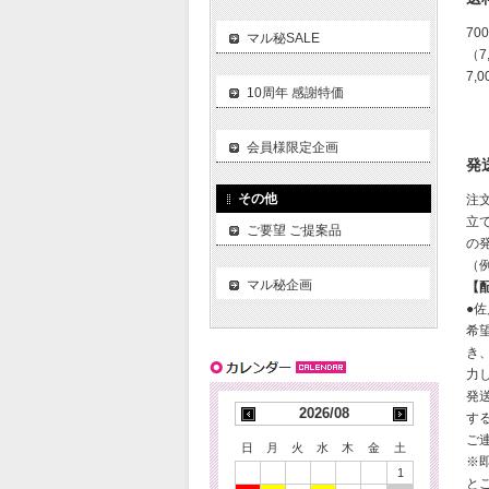
70
マル秘SALE
（
7,
10周年 感謝特価
会員様限定企画
発
その他
注
立
ご要望 ご提案品
の
（
マル秘企画
【
●
希
き
力
発
2026/08
す
ご
日
月
火
水
木
金
土
※
1
と