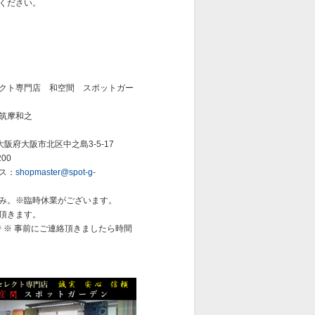
ください。
クト専門店 和空間 スポットガー
筑摩和之
之
 大阪府大阪市北区中之島3-5-17
200
ス：
shopmaster@spot-g-
み。※臨時休業がございます。
頂きます。
 ※
事前にご連絡頂きましたら時間