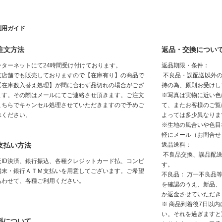
利用ガイド
注文方法
返品・交換につい
ンターネットにて24時間受け付けております。
返品期限・条件：
実店舗でも販売しておりますので【在庫有り】の商品で
不良品・誤配送以外の
【在庫数入替え処理】が間に合わず品切れの場合がござ
持の為、原則お受けし
ます。その際はメールにてご連絡させ頂きます。ご注文
※写真は実物に近い色
こちらでキャンセル処理させていただきますので予めご
て、またお客様のご覧
承ください。
よっては多少異なりま
※生地の風合いや色目
軽にメール（お問合せ
支払い方法
返品送料：
不良品交換、誤品配送
天ID決済、銀行振込、各種クレジットカード払、コンビ
す。
端末・銀行ＡＴＭ支払いを用意してございます。ご希望
不良品： 万一不良品
あわせて、各種ご利用ください。
を確認のうえ、新品、
か返金させていただき
※ 商品到着後7日以
い。それを過ぎますと
料について