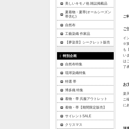
美しいキモノ他 雑誌掲載品
夏着物・夏帯(オールシーズン
ご
帯含む)
自然布
ご
工藝染織 作家品
イ
【夢染里】シークレット販売
※
も
い
特別企画
は
自然布特集
了
琉球染織特集
特選 帯
お
博多織 特集
楽
着物・帯 呉服アウトレット
ニ
に
着物・帯【期間限定販売】
サイレントSALE
クリスマス
送