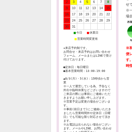
2
3
4
5
6
7
8
せ
9
10
11
12
13
14
15
※
16
17
18
19
20
21
22
場
23
24
25
26
27
28
29
30
31
■
■
今日
休業日
■
営業時間変更有
※
★来店予約制です。
お問合せ・来店予約はお問い合わせ
便
フォーム、メールまたはLINEで受け
す
付けております。
時
●定休日：毎日曜日
●基本営業時間：13:00-19:00
▲8/3(月)・5(水)：15時頃から営
業
※一人で運営している為、予告なく
外出や臨時休業などございますので
ご来店の際には事前にご連絡いただ
きますようお願い申し上げます。
※営業予定は変更の場合がございま
す。
※事前(前日まで)にご連絡いただき
ましたら営業時間外や定休日（日曜
日）でも可能な限り対応させて頂き
ます。
※お電話は出られない場合がござい
ます。メールやLINE、お問い合わせ