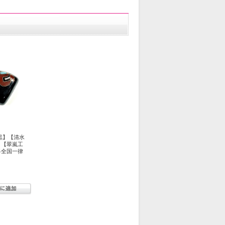
黒】【清水
】【翠嵐工
料全国一律