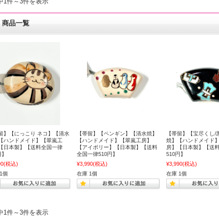
中1件～3件を表示
商品一覧
留】【にっこり ネコ】【清水
【帯留】【ペンギン】【清水焼】
【帯留】【宝尽くし/
【ハンドメイド】【翠嵐工
【ハンドメイド】【翠嵐工房】
焼】【ハンドメイド
【日本製】【送料全国一律
【アイボリー】【日本製】【送料
房】【日本製】【送
円】
全国一律510円】
510円】
90
(税込)
¥3,990
(税込)
¥3,990
(税込)
1個
在庫 1個
在庫 1個
中1件～3件を表示