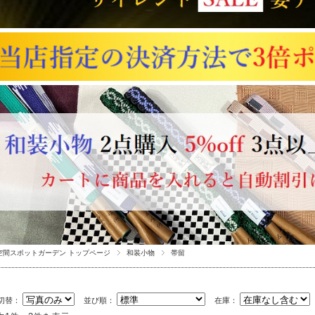
空間スポットガーデン トップページ
和装小物
帯留
切替：
並び順：
在庫：