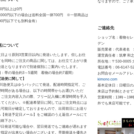
なりますので、ご了承
00円以上は0円
7,000円以下の場合は送料全国一律700円 ※一部商品は
000円以下でも別料金有）
ご連絡先
ショップ名：着物セレ
デン
送について
販売業者：代表者名 
文日より原則3営業日以内に発送いたします。但しお仕
運営責任者：筑摩 和
てを同時にご注文の商品に関しては、お仕立て上がり後
所在地：〒530-0005
発送となりますので別途個別にご案内いたします。
電話番号：
06-6147-5
例：帯の場合約3～5週間 着物の場合約7週間）
お問合せメールアドレ
配送便に関して】
kimono.com
佐川急便又はゆうパックにて発送。配達時間指定可。ご
基本定休日：日曜日の
望時間がある場合は、以下の時間帯からお選びいただ
来店は予約制とさせて
、ご注文内容入力の際、フリー記入欄に希望時間を手入
営業時間：13時～19時
してください。※配達希望日に関してはご注文時点には
外でも来店可能です。
送可能日が確定しておりませんので、出荷前日にお送り
る【発送予定日メール】をご確認のうえ返信メールにて
連絡下さい。
即日発送可能な場合や、翌日発送でもご連絡が遅れます
ご指定が出来ない場合がございます。早期発送を優先さ