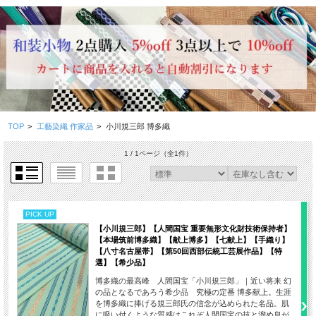
TOP
>
工藝染織 作家品
>
小川規三郎 博多織
1 / 1ページ
（全1件）
PICK UP
【小川規三郎】【人間国宝 重要無形文化財技術保持者】
【本場筑前博多織】【献上博多】【七献上】【手織り】
【八寸名古屋帯】【第50回西部伝統工芸展作品】【特
選】【希少品】
博多織の最高峰 人間国宝「小川規三郎」｜近い将来 幻
の品となるであろう希少品 究極の定番 博多献上。生涯
を博多織に捧げる規三郎氏の信念が込められた名品。肌
に吸い付くような質感はこれぞ人間国宝の技と溜め息が