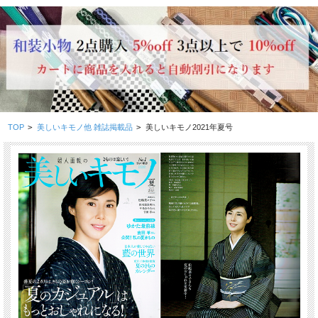
TOP
>
美しいキモノ他 雑誌掲載品
>
美しいキモノ2021年夏号