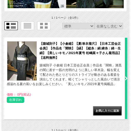
1 / 1ページ
（全1件）
【築城則子】【小倉縮】【夏/単衣着尺】【日本工芸会正
会員】【作品名「闇映】【縞】【縦糸：絹 緯糸：綿・生
絹】【美しいキモノ2021年夏号 松嶋菜々子さん着用品】
【送料無料】
築城則子 小倉縮 日本工芸会正会員｜作品名「闇映」漆黒
の闇に差す一筋の光明のように美しい草木染。幅を変え
て配された色とりどりのストライプが動きのある着姿を
演出してくれます。軽くてシャリっとした風合いで清涼
感溢れる夏の装いをお楽しみください。「美しいキモノ2021年夏号掲載品」
価格： 0円(税込)
在庫切れ
1 / 1ページ
（全1件）