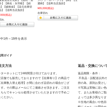
今】【柄名：矢羽根】【絹
通柄】【送料当店負担】
0%】【破格値】【染元在庫切
¥65,000
(税込)
品】【送料当店負担】
在庫切れ
,000
(税込)
切れ
件中1件～18件を表示
利用ガイド
注文方法
返品・交換につい
ンターネットにて24時間受け付けております。
返品期限・条件：
実店舗でも販売しておりますので【在庫有り】の商品で
不良品・誤配送以外の
【在庫数入替え処理】が間に合わず品切れの場合がござ
持の為、原則お受けし
ます。その際はメールにてご連絡させ頂きます。ご注文
※写真は実物に近い色
こちらでキャンセル処理させていただきますので予めご
て、またお客様のご覧
承ください。
よっては多少異なりま
※生地の風合いや色目
軽にメール（お問合せ