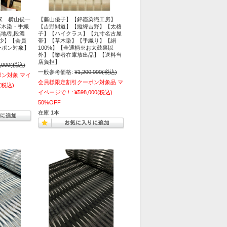
家 横山俊一
【藤山優子】【錦霞染織工房】
草木染・手織
【吉野間道】【縦緯吉野】【太格
地/乱段濃
子】【ハイクラス】【九寸名古屋
希少】【会員
帯】【草木染】【手織り】【絹
ーポン対象】
100%】【全通柄※お太鼓裏以
外】【業者在庫放出品】【送料当
店負担】
,000
(税込)
一般参考価格:
¥1,200,000
(税込)
ポン対象 マイ
会員様限定割引クーポン対象品 マ
(税込)
イページで！:
¥598,000
(税込)
50%OFF
在庫 1本