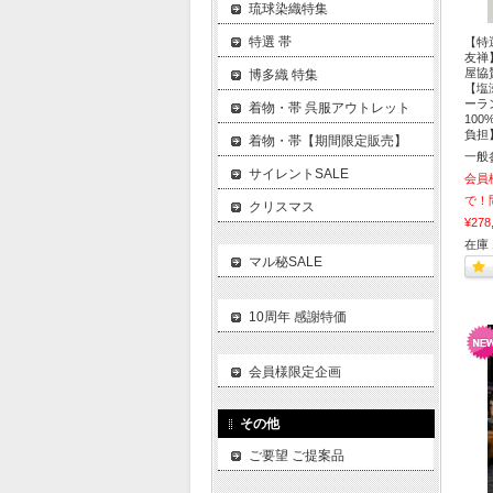
琉球染織特集
特選 帯
【特
友禅
屋協
博多織 特集
【塩
ーラ
着物・帯 呉服アウトレット
10
負担
着物・帯【期間限定販売】
一般
サイレントSALE
会員
で！
クリスマス
¥278
在庫 
マル秘SALE
10周年 感謝特価
会員様限定企画
その他
ご要望 ご提案品