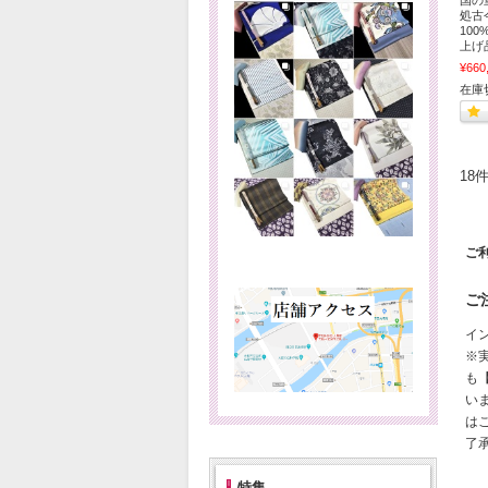
処古
10
上げ
¥660
在庫
18
ご
ご
イ
※
も
い
は
了
特集