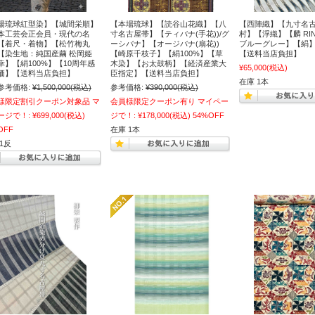
場琉球紅型染】【城間栄順】
【本場琉球】【読谷山花織】【八
【西陣織】【九寸名
本工芸会正会員・現代の名
寸名古屋帯】【ティバナ(手花))/グ
村】【浮織】【麟 RI
【着尺・着物】【松竹梅丸
ーシバナ】【オージバナ(扇花))
ブルーグレー】【絹
【染生地：純国産繭 松岡姫
【崎原千枝子】【絹100%】【草
【送料当店負担】
幸】【絹100%】【10周年感
木染】【お太鼓柄】【経済産業大
¥65,000
(税込)
価】【送料当店負担】
臣指定】【送料当店負担】
在庫 1本
参考価格:
¥1,500,000
(税込)
参考価格:
¥390,000
(税込)
様限定割引クーポン対象品 マ
会員様限定クーポン有り マイペー
ージで！:
¥699,000
(税込)
ジで！:
¥178,000
(税込)
54%OFF
OFF
在庫 1本
1反