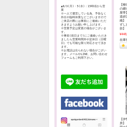
【柳
▲8/3(月)・5(水)：15時頃から営
の継
業
屋帯
※一人で運営している為、予告なく
道絣
外出や臨時休業などございますので
織】
ご来店の際には事前にご連絡いただ
ずし
きますようお願い申し上げます。
担】
※営業予定は変更の場合がございま
す。
¥448
※事前(前日まで)にご連絡いただき
ましたら営業時間外や定休日（日曜
在庫
日）でも可能な限り対応させて頂き
ます。
※お電話は出られない場合がござい
ます。メールやLINE、お問い合わせ
フォームもご利用下さい。
【伊
房】
国の