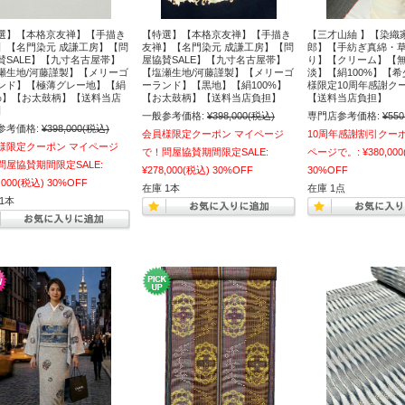
選】【本格京友禅】【手描き
【特選】【本格京友禅】【手描き
【三才山紬 】【染織
】【名門染元 成謙工房】【問
友禅】【名門染元 成謙工房】【問
郎】【手紡ぎ真綿・
賛SALE】【九寸名古屋帯】
屋協賛SALE】【九寸名古屋帯】
り】【クリーム】【無
瀬生地/河藤謹製】【メリーゴ
【塩瀬生地/河藤謹製】【メリーゴ
淡】【絹100%】【
ンド】【極薄グレー地】【絹
ーランド】【黒地】【絹100%】
様限定10周年感謝ク
0%】【お太鼓柄】【送料当店
【お太鼓柄】【送料当店負担】
【送料当店負担】
】
一般参考価格:
¥398,000
(税込)
専門店参考価格:
¥550
参考価格:
¥398,000
(税込)
会員様限定クーポン マイページ
10周年感謝割引クー
様限定クーポン マイページ
で！問屋協賛期間限定SALE:
ページで。:
¥380,000
問屋協賛期間限定SALE:
¥278,000
(税込)
30%OFF
30%OFF
,000
(税込)
30%OFF
在庫 1本
在庫 1点
1本