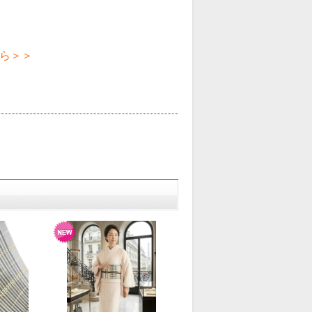
。
ら＞＞