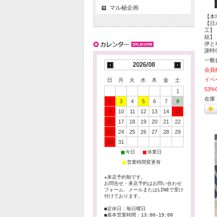
マル秘企画
【本
【日
工】
紋】
伊と
謝特
一般
2026/08
会員
イペ
日
月
火
水
木
金
土
53%
1
在庫 
2
3
4
5
6
7
8
9
10
11
12
13
14
15
16
17
18
19
20
21
22
23
24
25
26
27
28
29
30
31
■
■
今日
休業日
■
営業時間変更有
★来店予約制です。
お問合せ・来店予約はお問い合わせ
フォーム、メールまたはLINEで受け
付けております。
●定休日：毎日曜日
●基本営業時間：13:00-19:00