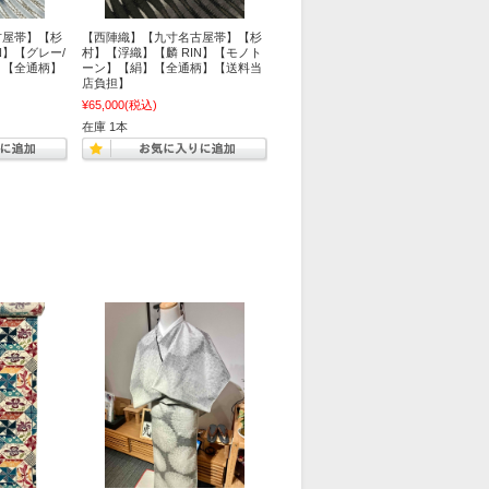
古屋帯】【杉
【西陣織】【九寸名古屋帯】【杉
N】【グレー/
村】【浮織】【麟 RIN】【モノト
】【全通柄】
ーン】【絹】【全通柄】【送料当
店負担】
¥65,000
(税込)
在庫 1本