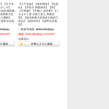
染】【九寸名
【小千谷紬】【本松煙染】【先染
ひがしや】
め】【手紡ぎ 絹真綿糸】【絣】
谷紬 織田織
【万寿菊】【手織り 吉田希】【く
経済産業大臣
るまや工房 伝統工芸士 高橋克
【六通柄】
明】【経済産業大臣指定伝統的工
【送料当店負
芸品】【絹100%】【送料当店負
担】
00
(税込)
一般参考価格:
¥680,000
(税込)
58%OFF
価格:
¥330,000
(税込)
51%OFF
在庫切れ