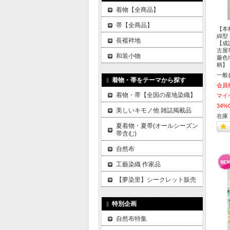
着物【全商品】
帯【全商品】
【本
綿型
長襦袢地
【成
古屋
和装小物
藤色
柄】
一般
着物・帯をテーマから探す
会員
着物・帯【全国の産地染織】
マイ
34%
美しいキモノ他 雑誌掲載品
在庫 
夏着物・夏帯(オールシーズン
帯含む)
自然布
工藝染織 作家品
【夢染里】シークレット販売
特別企画
自然布特集