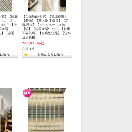
作家】【民藝
【久保原由佳理】【染織作家】
】【九寸名古
【着物】【草木染 手織り】【花
手織り】【渋
織/浮織】【ピンクベージュ地】
国産絹
【縞】【純国産絹:100%】【特選
し)】【全通
工芸染織】【当店別注品】【送料
】
当店負担】
¥699,000
(税込)
在庫 1反