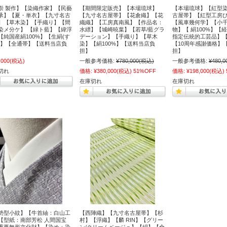
崇 製作】【染織作家】【民藝
【期間限定販売】【本場琉球】
【本場琉球】【紅型
承】【夏・単衣】【九寸名古
【九寸名古屋帯】【花倉織】【花
古屋帯】【紅型工房
】【草木染】【手織り】【間
織織】【工房真南風】【作品名：
【風車幾何学】【小千
染メ分ケ】 【緑ト藍】【緯浮
水縹】【城崎暁葉】【若草/藍グラ
物】【 絹100%】【
【純国産絹100%】【生絹(す
デーション】【手織り】【草木
指定伝統的工芸品】
)】【全通帯】【送料当店負
染】【絹100%】【送料当店負
【10周年感謝価格】
担】
担】
,000
(税込)
一般参考価格:
¥780,000
(税込)
一般参考価格:
¥480,0
切れ
価格:
¥380,000
(税込)
51%OFF
価格:
¥198,000
(税込)
在庫切れ
在庫切れ
勢型小紋】【牛首紬：白山工
【西陣織】【九寸名古屋帯】【杉
【型紙：南部芳松 人間国宝
村】【浮織】【麟 RIN】【グリー
重要無形文化財】【染め：染
ン/クリームベージュ】【絹】【全