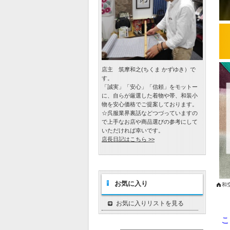
店主 筑摩和之(ちくま かずゆき）で
す。
「誠実」「安心」「信頼」をモットー
に、自らが厳選した着物や帯、和装小
物を安心価格でご提案しております。
☆呉服業界裏話などつづっていますの
で上手なお店や商品選びの参考にして
いただければ幸いです。
店長日記はこちら >>
お気に入り
和
お気に入りリストを見る
こ