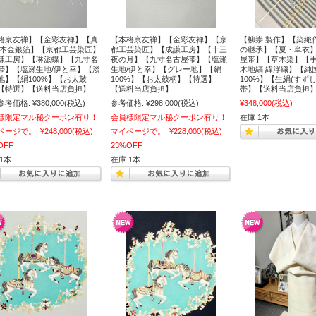
格京友禅】【金彩友禅】【真
【本格京友禅】【金彩友禅】【京
【柳崇 製作】【染織
 本金銀箔】【京都工芸染匠】
都工芸染匠】【成謙工房】【十三
の継承】【夏・単衣
謙工房】【琳派蝶】【九寸名
夜の月】【九寸名古屋帯】【塩瀬
屋帯】【草木染】【
帯】【塩瀬生地/伊と幸】【淡
生地/伊と幸】【グレー地】【絹
木地縞 緯浮織】【純
地】【絹100%】【お太鼓
100%】【お太鼓柄】【特選】
100%】【生絹(すず
【特選】【送料当店負担】
【送料当店負担】
帯】【送料当店負担
参考価格:
¥380,000
(税込)
参考価格:
¥298,000
(税込)
¥348,000
(税込)
様限定マル秘クーポン有り！
会員様限定マル秘クーポン有り！
在庫 1本
ページで。:
¥248,000
(税込)
マイページで。:
¥228,000
(税込)
OFF
23%OFF
1本
在庫 1本