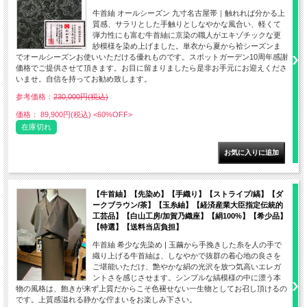
牛首紬 オールシーズン 九寸名古屋帯｜触れれば分かる上
質感、サラリとした手触りとしなやかな風合い、軽くて
弾力性にも富む牛首紬に京染の職人がエキゾチックな更
紗模様を染め上げました。単衣から夏から袷シーズンま
でオールシーズンお使いいただける優れものです。スポットガーデン10周年感謝
価格でご提供させて頂きます。お目に留まりましたら是非お手元にお迎えくださ
いませ。自信を持ってお勧め致します。
参考価格：
230,000円(税込)
価格： 89,900円(税込)
<60%OFF>
在庫切れ
【牛首紬】【先染め】【手織り】【ストライプ/縞】【ダ
ークブラウン/茶】【玉糸紬】【経済産業大臣指定伝統的
工芸品】【白山工房/加賀乃織座】【絹100%】【希少品】
【特選】【送料当店負担】
牛首紬 希少な先染め | 玉繭から手挽きした糸を人の手で
織り上げる牛首紬は、しなやかで抜群の着心地の良さを
ご堪能いただけ、艶やかな絹の光沢を放つ気高いエレガ
ントさを感じさせます。シンプルな縞模様の中に漂う本
物の風格は、飽きが来ず上質だからこそ色褪せない一生物としてお召し頂けるの
です。上質感溢れる静かな佇まいをお楽しみ下さい。