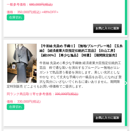
一般参考価格：
680,000円(税込)
価格： 350,000円(税込)
<48%OFF>
在庫切れ
【牛首紬 先染め 手織り】【無地/ブルーグレー地】【玉糸
紬】【経済産業大臣指定伝統的工芸品】【白山工房】
【絹100%】【希少な逸品】【特選】【期間限定販売】
牛首紬 先染め | 希少な手織物 経済産業大臣指定伝統的工
芸品 粋で通な装いを演出するブルーグレー無地がエレ
ガントで気品漂う着姿を演出します。美しい光沢としな
やかな そして丈夫な手織りの一級品をお召しになれば 贅
沢な気分にいざないでくれるに違いありません。期間限
定特別販売 どこよりもお買い得価格でご提供します。
同ランク商品取り寄せ参考価格：
330,000円(税込)
価格： 330,000円(税込)
在庫切れ