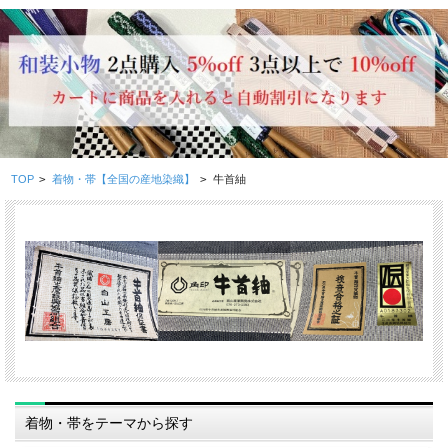
TOP
>
着物・帯【全国の産地染織】
>
牛首紬
着物・帯をテーマから探す