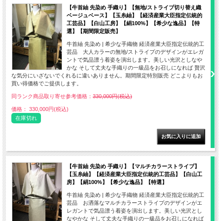
【牛首紬 先染め 手織り】【無地/ストライプ切り替え織
ベージュベース】【玉糸紬】【経済産業大臣指定伝統的
工芸品】【白山工房】【絹100%】【希少な逸品】【特
選】【期間限定販売】
牛首紬 先染め | 希少な手織物 経済産業大臣指定伝統的工
芸品 大人カラーの無地/ストライプのデザインがエレガ
ントで気品漂う着姿を演出します。美しい光沢としなや
かな そして丈夫な手織りの一級品をお召しになれば 贅沢
な気分にいざないでくれるに違いありません。期間限定特別販売 どこよりもお
買い得価格でご提供します。
同ランク商品取り寄せ参考価格：
330,000円(税込)
価格： 330,000円(税込)
在庫切れ
【牛首紬 先染め 手織り】【マルチカラーストライプ】
【玉糸紬】【経済産業大臣指定伝統的工芸品】【白山工
房】【絹100%】【希少な逸品】【特選】
牛首紬 先染め | 希少な手織物 経済産業大臣指定伝統的工
芸品 お洒落なマルチカラーストライプのデザインがエ
レガントで気品漂う着姿を演出します。美しい光沢とし
なやかな そして丈夫な手織りの一級品をお召しになれば