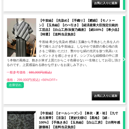
【牛首紬】【先染め】【手織り】【鰹縞】【モノトー
ン】【玉糸紬】【のべ引き】【経済産業大臣指定伝統的
工芸品】【白山工房/加賀乃織座】【絹100%】【希少品】
【特選】【送料当店負担】
牛首紬 希少な先染め 鰹縞 | 玉繭から手挽きした糸を人の
手で織り上げる牛首紬は、しなやかで抜群の着心地の良
さをご堪能いただけ、艶やかな絹の光沢を放つ気高いエ
レガントさを感じさせます。シンプルな縞模様の中に漂
う本物の風格は、飽きが来ず上質だからこそ色褪せない一生物としてお召し頂け
るのです。上質感溢れる静かな佇まいをお楽しみ下さい。
一般参考価格：
680,000円(税込)
価格： 299,000円(税込)
<56%OFF>
在庫切れ
【牛首紬】【オールシーズン】【単衣・夏・袷】【九寸
名古屋帯】【京染】【更紗文様5】【黒地】【絹：
100%】【手挽き糸】【玉糸紬】【白山工房】【10周年感
謝価格】【送料当店負担】