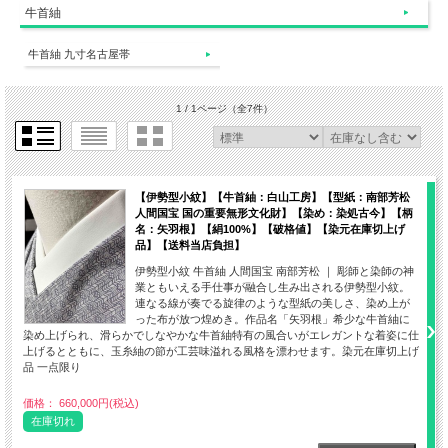
牛首紬
牛首紬 九寸名古屋帯
1 / 1ページ
（全7件）
【伊勢型小紋】【牛首紬：白山工房】【型紙：南部芳松
人間国宝 国の重要無形文化財】【染め：染処古今】【柄
名：矢羽根】【絹100%】【破格値】【染元在庫切上げ
品】【送料当店負担】
伊勢型小紋 牛首紬 人間国宝 南部芳松 ｜ 彫師と染師の神
業ともいえる手仕事が融合し生み出される伊勢型小紋。
連なる線が奏でる旋律のような型紙の美しさ、染め上が
った布が放つ煌めき。作品名「矢羽根」希少な牛首紬に
染め上げられ、滑らかでしなやかな牛首紬特有の風合いがエレガントな着姿に仕
上げるとともに、玉糸紬の節が工芸味溢れる風格を漂わせます。染元在庫切上げ
品 一点限り
価格： 660,000円(税込)
在庫切れ