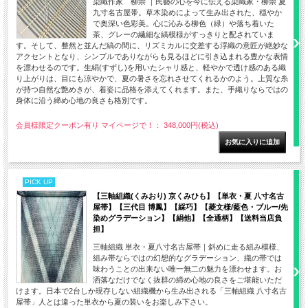
染織作家 柳崇 ｜民藝の心を今に伝える染織家・柳崇 夏
九寸名古屋帯。草木染めによって生み出された、穏やか
で奥深い色彩美。心に沁みる柳色（緑）や落ち着いた
茶、グレーの繊細な縞模様がすっきりと配されていま
す。そして、整然と並んだ縞の間に、リズミカルに交差する浮織の意匠が絶妙な
アクセントとなり、シンプルでありながらも見るほどに引き込まれる豊かな表情
を漂わせるのです。生絹(すずし)を用いたシャリ感と、軽やかで透け感のある織
り上がりは、目にも涼やかで、夏の暑さを忘れさせてくれるかのよう。上質な糸
が持つ自然な艶めきが、着姿に品格を添えてくれます。また、手織りならではの
身体に沿う締め心地の良さも格別です。
会員様限定クーポン有り マイページで！： 348,000円(税込)
PICK UP
【三軸組織(くみおり) 京くみひも】【単衣・夏 八寸名古
屋帯】【三代目 博鳳】【綵巧】【菱文様/藍色・ブルー/先
染めグラデーション】【絹他】【全通柄】【送料当店負
担】
三軸組織 単衣・夏八寸名古屋帯｜斜めに走る組み模様、
組み帯ならではの幻想的なグラデーション、織の帯では
味わうことの出来ない唯一無二の魅力を漂わせます。お
洒落なだけでなく抜群の締め心地の良さをご堪能いただ
けます。日本で2台しか現存しない組織機から生み出される「三軸組織 八寸名古
屋帯」人とは違った単衣から夏の装いをお楽しみ下さい。