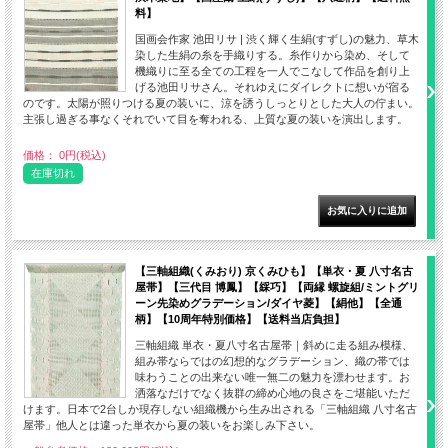
料】
国画会作家 池田リサ | 渋く輝く生絹(すずし)の魅力、草木
染した生絹の糸を手織りする。糸作りから染め、そして
機織りに至る全ての工程を一人でこなして作品を創り上
げる池田リサさん。それゆえにダイレクトに想いが宿る
のです。太陽が照りつける夏の装いに、涼を誘うしっとりとした大人の佇まい。
主張し過ぎる事なくそれでいて目を奪われる、上質な夏の装いを演出します。
価格： 0円(税込)
在庫切れ
【三軸組織(くみおり) 京くみひも】【単衣・夏 八寸名古
屋帯】【三代目 博鳳】【綵巧】【両縁 螺旋組/ミントグリ
ーン先染めグラデーション/ダイヤ菱】【絹他】【全通
柄】【10周年特別価格】【送料当店負担】
三軸組織 単衣・夏八寸名古屋帯｜斜めに走る組み模様、
組み帯ならではの幻想的なグラデーション、織の帯では
味わうことの出来ない唯一無二の魅力を漂わせます。お
洒落なだけでなく抜群の締め心地の良さをご堪能いただ
けます。日本で2台しか現存しない組織機から生み出される「三軸組織 八寸名古
屋帯」他人とは違った単衣から夏の装いをお楽しみ下さい。