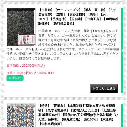
【牛首紬】【オールシーズン】【単衣・夏・袷】【九寸
名古屋帯】【京染】【更紗文様5】【黒地】【絹：
100%】【手挽き糸】【玉糸紬】【白山工房】【10周年感
謝価格】【送料当店負担】
牛首紬 オールシーズン 九寸名古屋帯｜触れれば分かる上
質感、サラリとした手触りとしなやかな風合い、軽くて
弾力性にも富む牛首紬に京染の職人がエキゾチックな更
紗模様を染め上げました。単衣から夏から袷シーズンま
でオールシーズンお使いいただける優れものです。スポットガーデン10周年感謝
価格でご提供させて頂きます。お目に留まりましたら是非お手元にお迎えくださ
いませ。自信を持ってお勧め致します。
参考価格：
230,000円(税込)
価格： 89,900円(税込)
<60%OFF>
在庫切れ
【特選】【夏単衣】【城間栄順 紅型染 × 夏大島 東郷織
物】【九寸名古屋帯】【城間びんがた工房】【紅型三宗
家 城間家15代】【現代の名工 沖縄県無形文化財指定「び
ん型」保持者】【鶴丸紋に亀】【絹100%】【六通柄】
【送料当店負担】