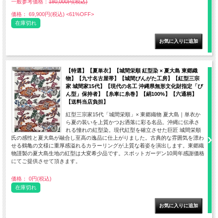
一般参考価格：
180,000円(税込)
価格： 69,900円(税込)
<61%OFF>
在庫切れ
【特選】【夏単衣】【城間栄順 紅型染 × 夏大島 東郷織
物】【九寸名古屋帯】【城間びんがた工房】【紅型三宗
家 城間家15代】【現代の名工 沖縄県無形文化財指定「び
ん型」保持者】【糸車に糸巻】【絹100%】【六通柄】
【送料当店負担】
紅型三宗家15代「城間栄順」× 東郷織物 夏大島｜単衣か
ら夏の装いを上質かつお洒落に彩る名品。沖縄に伝承さ
れる憧れの紅型染。現代紅型を確立させた巨匠 城間栄順
氏の感性と夏大島が融合し至高の逸品に仕上がりました。古典的な雰囲気を漂わ
せる鶴亀の文様に重厚感溢れるカラーリングが上質な着姿を演出します。東郷織
物謹製の夏大島生地の紅型は大変希少品です。スポットガーデン10周年感謝価格
にてご提供させて頂きます。
価格： 0円(税込)
在庫切れ