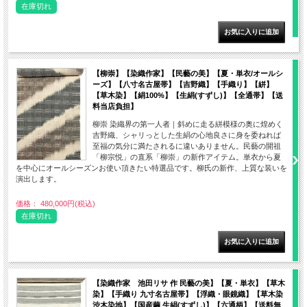
在庫切れ
【柳崇】【染織作家】【民藝の美】【夏・単衣/オールシ
ーズ】【八寸名古屋帯】【吉野織】【手織り】【絣】
【草木染】【絹100%】【生絹(すずし)】【全通帯】【送
料当店負担】
柳崇 染織界の第一人者｜斜めに走る絣模様の奥に煌めく
吉野織、シャリっとした生絹の心地良さに身を委ねれば
至福の気分に満たされるに違いありません。民藝の開祖
「柳宗悦」の直系「柳崇」の新作アイテム。単衣から夏
を中心にオールシーズンお使い頂きたい特選品です。柳氏の新作、上質な装いを
演出します。
価格： 480,000円(税込)
在庫切れ
【染織作家 池田リサ 作 民藝の美】【夏・単衣】【草木
染】【手織り 九寸名古屋帯】【浮織・眼鏡織】【草木染
渋木染地】【国産繭 生絹(すずし)】【六通柄】【送料無