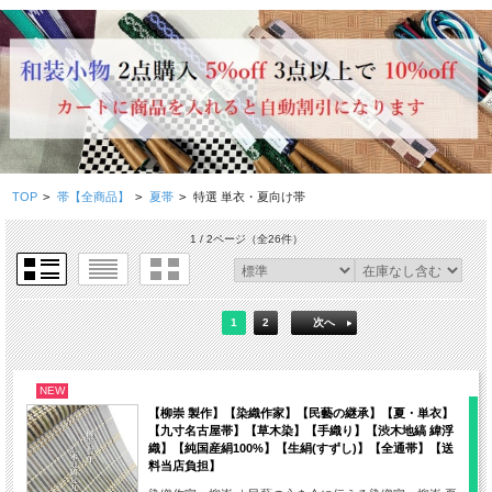
TOP
>
帯【全商品】
>
夏帯
>
特選 単衣・夏向け帯
1 / 2ページ
（全26件）
1
2
次へ
NEW
【柳崇 製作】【染織作家】【民藝の継承】【夏・単衣】
【九寸名古屋帯】【草木染】【手織り】【渋木地縞 緯浮
織】【純国産絹100%】【生絹(すずし)】【全通帯】【送
料当店負担】