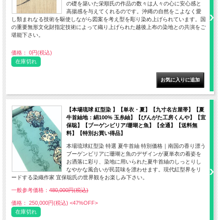
の礎を築いた栄順氏の作品の数々は人々の心に安心感と
高揚感を与えてくれるのです。沖縄の自然をこよなく愛
し類まれなる技術を駆使しながら図案を考え型を彫り染め上げられています。国
の重要無形文化財指定技術によって織り上げられた越後上布の染地との共演をご
堪能下さい。
価格： 0円(税込)
在庫切れ
【本場琉球 紅型染 】【単衣・夏】【九寸名古屋帯】【夏
牛首紬地：絹100% 玉糸紬】【びんがた工房くんや】【宜
保聡】【ブーゲンビリア/珊瑚と魚】【全通】【送料無
料】【特別お買い得品】
本場琉球紅型染 特選 夏牛首紬 特別価格｜南国の香り漂う
ブーゲンビリアに珊瑚と魚のデザインが夏単衣の着姿を
お洒落に彩り、染地に用いられた夏牛首紬のしっとりし
なやかな風合いが民芸味を漂わせます。現代紅型界をリ
ードする染織作家 宜保聡氏の世界観をお楽しみ下さい。
一般参考価格：
480,000円(税込)
価格： 250,000円(税込)
<47%OFF>
在庫切れ