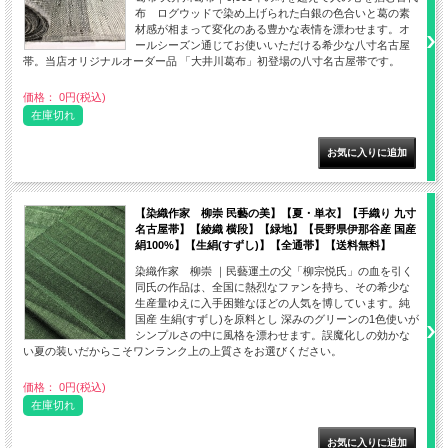
布 ログウッドで染め上げられた白銀の色合いと葛の素
材感が相まって変化のある豊かな表情を漂わせます。オ
ールシーズン通じてお使いいただける希少な八寸名古屋
帯。当店オリジナルオーダー品 「大井川葛布」初登場の八寸名古屋帯です。
価格： 0円(税込)
在庫切れ
【染織作家 柳崇 民藝の美】【夏・単衣】【手織り 九寸
名古屋帯】【綾織 横段】【緑地】【長野県伊那谷産 国産
絹100%】【生絹(すずし)】【全通帯】【送料無料】
染織作家 柳崇 ｜民藝運土の父「柳宗悦氏」の血を引く
同氏の作品は、全国に熱烈なファンを持ち、その希少な
生産量ゆえに入手困難なほどの人気を博しています。純
国産 生絹(すずし)を原料とし 深みのグリーンの1色使いが
シンプルさの中に風格を漂わせます。誤魔化しの効かな
い夏の装いだからこそワンランク上の上質さをお選びください。
価格： 0円(税込)
在庫切れ