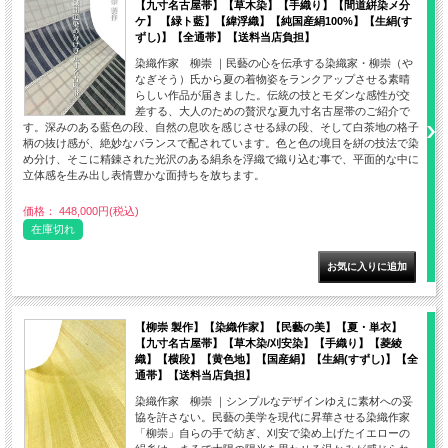
【九寸名古屋帯】【草木染】【手織り】【間道絣染メ分
ケ】 【緑ト藍】【緯浮織】【純国産絹100%】【生絹(す
ずし)】【全通帯】【送料当店負担】
染織作家 柳崇 ｜民藝の心を伝承する染織家・柳崇（や
なぎそう）氏から夏の着物姿をランクアップさせる素晴
らしい作品が届きました。伝統の技とモダンな感性が交
差する、大人のための贅沢な夏九寸名古屋帯のご紹介で
す。深みのある藍色の段、自然の息吹を感じさせる緑の段、そして白茶地の格子
柄の抜け感が、絶妙なバランスで配されています。色と色の境目を絣の技法で染
め分け、そこに精錬された光沢のある絹糸を浮織で織り込む事で、平面的な中に
立体感を生み出し表情豊かな面持ちを放ちます。
価格： 448,000円(税込)
在庫切れ
【柳崇 製作】【染織作家】【民藝の美】【夏・単衣】
【九寸名古屋帯】【草木染/刈安染】【手織り】【菱綾
織】【横段】【黄色地】【国産絹】【生絹(すずし)】【全
通帯】【送料当店負担】
染織作家 柳崇 ｜シンプルなデザインゆえに素材への妥
協を許さない。民藝の美学を現代に昇華させる染織作家
「柳崇」自らの手で紡ぎ、刈安で染め上げたイエローの