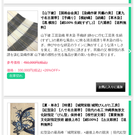
【山下健】【国画会会員】【染織作家 民藝の美】【夏九
寸名古屋帯】【手織り】【模紗織】【絣織】【草木染】
【黒 横段】【絹100% 生絹(すずし)】【六通柄】【送料無
料】
山下健 工芸染織 草木染 手織絣 |静かに佇む工芸美 生絹
(すずし)の素朴な風合いに映る清涼感漂う草木染の揺ら
ぎ。伸びやかな絣足のラインに胸がすくような清々しさ
を覚え、凛とした気分に誘ぎます。民藝の父 柳宗悦の系
譜を汲む染織作家 山下健の感性が光る逸品が夏の装いを静かに彩ります。
参考価格：
450,000円(税込)
価格： 330,000円(税込)
<26%OFF>
在庫切れ
【夏・単衣】【特選】【城間栄順 城間びんがた工房】
【紅型染】【八寸名古屋帯】【現代の名工 沖縄県無形文
化財指定「びん型」保持者】【桜竹波文様】【重要無形
文化財指定技術 越後上布】【絹100%】【お太鼓柄】【送
料無料】
紅型染の最高峰「城間栄順」×越後上布の競演 ｜現代紅型