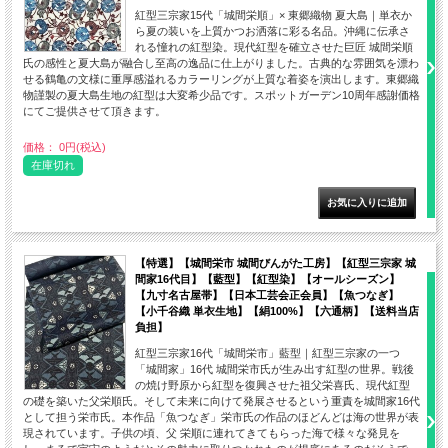
紅型三宗家15代「城間栄順」× 東郷織物 夏大島｜単衣か
ら夏の装いを上質かつお洒落に彩る名品。沖縄に伝承さ
れる憧れの紅型染。現代紅型を確立させた巨匠 城間栄順
氏の感性と夏大島が融合し至高の逸品に仕上がりました。古典的な雰囲気を漂わ
せる鶴亀の文様に重厚感溢れるカラーリングが上質な着姿を演出します。東郷織
物謹製の夏大島生地の紅型は大変希少品です。スポットガーデン10周年感謝価格
にてご提供させて頂きます。
価格： 0円(税込)
在庫切れ
【特選】【城間栄市 城間びんがた工房】【紅型三宗家 城
間家16代目】【藍型】【紅型染】【オールシーズン】
【九寸名古屋帯】【日本工芸会正会員】【魚つなぎ】
【小千谷織 単衣生地】【絹100%】【六通柄】【送料当店
負担】
紅型三宗家16代「城間栄市」藍型｜紅型三宗家の一つ
「城間家」16代 城間栄市氏が生み出す紅型の世界。戦後
の焼け野原から紅型を復興させた祖父栄喜氏、現代紅型
の礎を築いた父栄順氏。そして未来に向けて発展させるという重責を城間家16代
として担う栄市氏。本作品「魚つなぎ」栄市氏の作品のほどんどは海の世界が表
現されています。子供の頃、父 栄順に連れてきてもらった海で様々な発見を