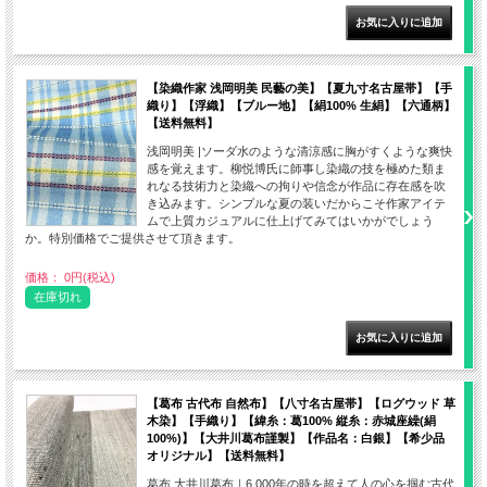
【染織作家 浅岡明美 民藝の美】【夏九寸名古屋帯】【手
織り】【浮織】【ブルー地】【絹100% 生絹】【六通柄】
【送料無料】
浅岡明美 |ソーダ水のような清涼感に胸がすくような爽快
感を覚えます。柳悦博氏に師事し染織の技を極めた類ま
れなる技術力と染織への拘りや信念が作品に存在感を吹
き込みます。シンプルな夏の装いだからこそ作家アイテ
ムで上質カジュアルに仕上げてみてはいかがでしょう
か。特別価格でご提供させて頂きます。
価格： 0円(税込)
在庫切れ
【葛布 古代布 自然布】【八寸名古屋帯】【ログウッド 草
木染】【手織り】【緯糸：葛100% 縦糸：赤城座繰(絹
100%)】【大井川葛布謹製】【作品名：白銀】【希少品
オリジナル】【送料無料】
葛布 大井川葛布｜6,000年の時を超えて人の心を掴む古代