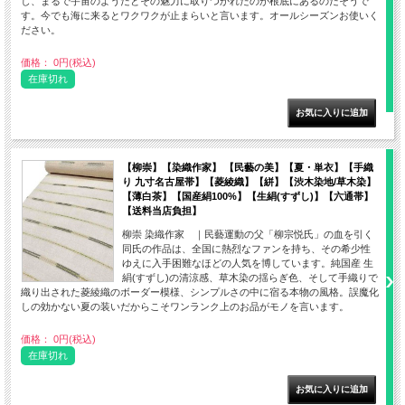
し、まるで宇宙のようだとその魅力に取りつかれたのが根底にあるのだそうで
す。今でも海に来るとワクワクが止まらいと言います。オールシーズンお使いく
ださい。
価格： 0円(税込)
在庫切れ
【柳崇】【染織作家】 【民藝の美】【夏・単衣】【手織
り 九寸名古屋帯】【菱綾織】【絣】【渋木染地/草木染】
【薄白茶】【国産絹100%】【生絹(すずし)】【六通帯】
【送料当店負担】
柳崇 染織作家 ｜民藝運動の父「柳宗悦氏」の血を引く
同氏の作品は、全国に熱烈なファンを持ち、その希少性
ゆえに入手困難なほどの人気を博しています。純国産 生
絹(すずし)の清涼感、草木染の揺らぎ色、そして手織りで
織り出された菱綾織のボーダー模様、シンプルさの中に宿る本物の風格。誤魔化
しの効かない夏の装いだからこそワンランク上のお品がモノを言います。
価格： 0円(税込)
在庫切れ