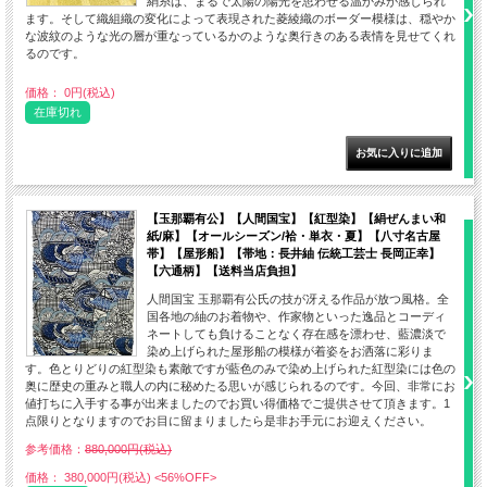
絹糸は、まるで太陽の陽光を思わせる温かみが感じられ
ます。そして織組織の変化によって表現された菱綾織のボーダー模様は、穏やか
な波紋のような光の層が重なっているかのような奥行きのある表情を見せてくれ
るのです。
価格： 0円(税込)
在庫切れ
【玉那覇有公】【人間国宝】【紅型染】【絹ぜんまい和
紙/麻】【オールシーズン/袷・単衣・夏】【八寸名古屋
帯】【屋形船】【帯地：長井紬 伝統工芸士 長岡正幸】
【六通柄】【送料当店負担】
人間国宝 玉那覇有公氏の技が冴える作品が放つ風格。全
国各地の紬のお着物や、作家物といった逸品とコーディ
ネートしても負けることなく存在感を漂わせ、藍濃淡で
染め上げられた屋形船の模様が着姿をお洒落に彩りま
す。色とりどりの紅型染も素敵ですが藍色のみで染め上げられた紅型染には色の
奥に歴史の重みと職人の内に秘めたる思いが感じられるのです。今回、非常にお
値打ちに入手する事が出来ましたのでお買い得価格でご提供させて頂きます。1
点限りとなりますのでお目に留まりましたら是非お手元にお迎えください。
参考価格：
880,000円(税込)
価格： 380,000円(税込)
<56%OFF>