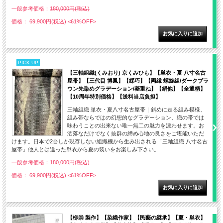
一般参考価格：
180,000円(税込)
価格： 69,900円(税込)
<61%OFF>
PICK UP
【三軸組織(くみおり) 京くみひも】【単衣・夏 八寸名古
屋帯】【三代目 博鳳】【綵巧】【両縁 螺旋組/ダークブラ
ウン先染めグラデーション/菱重ね】【絹他】【全通柄】
【10周年特別価格】【送料当店負担】
三軸組織 単衣・夏八寸名古屋帯｜斜めに走る組み模様、
組み帯ならではの幻想的なグラデーション、織の帯では
味わうことの出来ない唯一無二の魅力を漂わせます。お
洒落なだけでなく抜群の締め心地の良さをご堪能いただ
けます。日本で2台しか現存しない組織機から生み出される「三軸組織 八寸名古
屋帯」他人とは違った単衣から夏の装いをお楽しみ下さい。
一般参考価格：
180,000円(税込)
価格： 69,900円(税込)
<61%OFF>
【柳崇 製作】【染織作家】【民藝の継承】【夏・単衣】