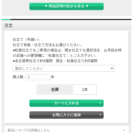
▼ 商品説明の続きを見る ▼
高知県 土佐町の自然の中で染織作家「福永世紀子」さんが生み出す木
綿の布
「土佐手縞」と名付けられたこの綿布が奏でる”安らぎや温もり”とい
注文
った究極の贅沢をお楽しみください
仕立て（手縫い）:
仕立て有無・仕立て方法をお選びください。
●松葉仕立てをご希望の場合は、開き仕立てを選択頂き、お手続き時
の店舗への要望欄に「松葉仕立て」とご入力下さい。
●名古屋帯仕立て約4週間 開き・松葉仕立て約5週間
購入数：
本
在庫
1本
返品についての詳細はこちら