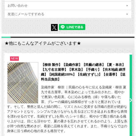
お問い合わせ
友達にメールですすめる
★他にもこんなアイテムがございます★
NEW
【柳崇 製作】【染織作家】【民藝の継承】【夏・単衣】
【九寸名古屋帯】【草木染】【手織り】【渋木地縞 緯浮
織】【純国産絹100%】【生絹(すずし)】【全通帯】【送
料当店負担】
染織作家 柳崇 ｜民藝の心を今に伝える染織家・柳崇 夏
九寸名古屋帯。草木染めによって生み出された、穏やか
で奥深い色彩美。心に沁みる柳色（緑）や落ち着いた
茶、グレーの繊細な縞模様がすっきりと配されていま
す。そして、整然と並んだ縞の間に、リズミカルに交差する浮織の意匠が絶妙な
アクセントとなり、シンプルでありながらも見るほどに引き込まれる豊かな表情
を漂わせるのです。生絹(すずし)を用いたシャリ感と、軽やかで透け感のある織
り上がりは、目にも涼やかで、夏の暑さを忘れさせてくれるかのよう。上質な糸
が持つ自然な艶めきが、着姿に品格を添えてくれます。また、手織りならではの
身体に沿う締め心地の良さも格別です。