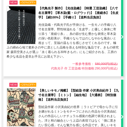
NEW
<50%OFF>
【代島光子 製作】【光佳染織】【特選 工芸染織】【八寸
名古屋帯】【草木染(藍・ログウッド)】【座繰糸】【生皮
芋】【絹100%】【手織り】【送料当店負担】
光佳染織・代島光子氏が手掛ける、一生モノの手織り八
寸名古屋帯。野性味溢れる「生皮苧」と優しく身体に寄
り添う「座繰り糸」、糸の節が生む豊かな表情と草木染
の深い色彩美が、手織りならではのしなやかな風合いと
相まって、至福の温もりを感じさせてくれるのです。極
上の締め心地で素朴さの中に凛とした品格を添える特別な逸品です。きもの研究
家 森田空美さんが選ぶ「永く着られる30年きもの」にもご紹介される、工房の
希少な名品を是非お手元にお迎え下さい。
一般参考価格：
580,000円(税込)
代島光子 作 工芸染織 特別価格:290,000円(税込)
NEW
<26%OFF>
【美しいキモノ掲載】【型絵染 作家 小沢美由紀作 】【九
寸名古屋帯】【ミトン】【紬生地】【六通柄】【特別価
格】【送料当店負担】
型絵染作家 小沢美由紀の世界 ｜ラトビアで母から子に引
き継がれるミトンをモチーフにされた作品を小沢美由紀
さんの作品らしいナチュラル感覚の色調で表現されまし
た。洋と和の融合という上辺の表現ではなく「側に置き
たい安心感」そんな魅力を感じる作品です。美しいキモ