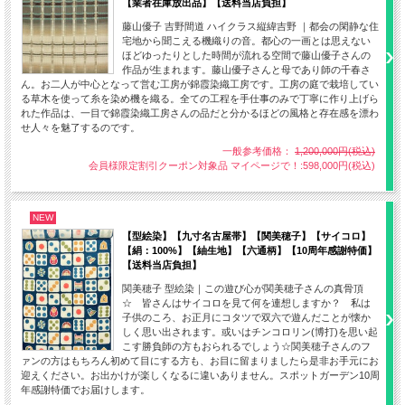
【業者在庫放出品】【送料当店負担】
藤山優子 吉野間道 ハイクラス縦緯吉野 ｜都会の閑静な住
宅地から聞こえる機織りの音。都心の一画とは思えない
ほどゆったりとした時間が流れる空間で藤山優子さんの
作品が生まれます。藤山優子さんと母であり師の千春さ
ん。お二人が中心となって営む工房が錦霞染織工房です。工房の庭で栽培してい
る草木を使って糸を染め機を織る。全ての工程を手仕事のみで丁寧に作り上げら
れた作品は、一目で錦霞染織工房さんの品だと分かるほどの風格と存在感を漂わ
せ人々を魅了するのです。
一般参考価格：
1,200,000円(税込)
会員様限定割引クーポン対象品 マイページで！:598,000円(税込)
NEW
【型絵染】【九寸名古屋帯】【関美穂子】【サイコロ】
【絹：100%】【紬生地】【六通柄】【10周年感謝特価】
【送料当店負担】
関美穂子 型絵染｜この遊び心が関美穂子さんの真骨頂
☆ 皆さんはサイコロを見て何を連想しますか？ 私は
子供のころ、お正月にコタツで双六で遊んだことが懐か
しく思い出されます。或いはチンコロリン(博打)を思い起
こす勝負師の方もおられるでしょう☆関美穂子さんのフ
【製造者】福永世紀子
ァンの方はもちろん初めて目にする方も、お目に留まりましたら是非お手元にお
【品質】綿100% (インド綿)
迎えください。お出かけが楽しくなるに違いありません。スポットガーデン10周
年感謝特価でお届けします。
【糸染色】天然草木染