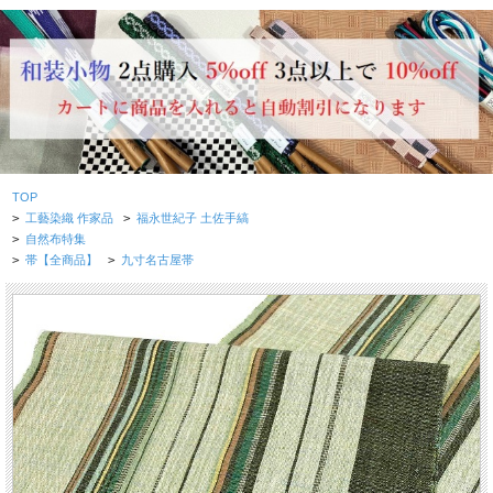
TOP
>
工藝染織 作家品
>
福永世紀子 土佐手縞
>
自然布特集
>
帯【全商品】
>
九寸名古屋帯