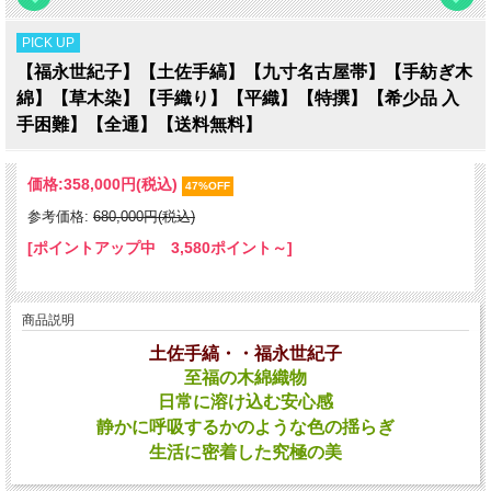
PICK UP
【福永世紀子】【土佐手縞】【九寸名古屋帯】【手紡ぎ木
綿】【草木染】【手織り】【平織】【特撰】【希少品 入
手困難】【全通】【送料無料】
価格:
358,000円
(税込)
47%OFF
参考価格:
680,000円(税込)
[ポイントアップ中 3,580ポイント～]
商品説明
土佐手縞・・福永世紀子
至福の木綿織物
日常に溶け込む安心感
静かに呼吸するかのような色の揺らぎ
生活に密着した究極の美