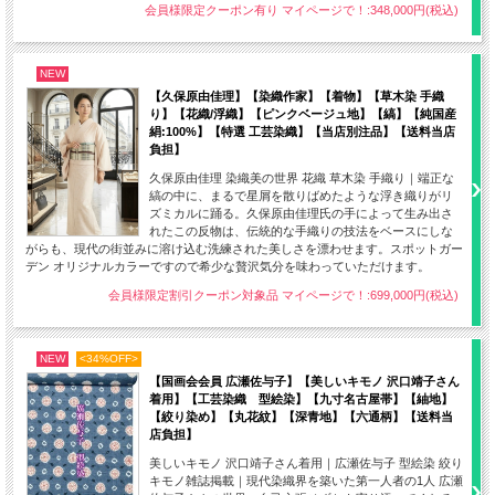
会員様限定クーポン有り マイページで！:348,000円(税込)
NEW
【久保原由佳理】【染織作家】【着物】【草木染 手織
り】【花織/浮織】【ピンクベージュ地】【縞】【純国産
絹:100%】【特選 工芸染織】【当店別注品】【送料当店
負担】
久保原由佳理 染織美の世界 花織 草木染 手織り｜端正な
縞の中に、まるで星屑を散りばめたような浮き織りがリ
ズミカルに踊る。久保原由佳理氏の手によって生み出さ
れたこの反物は、伝統的な手織りの技法をベースにしな
がらも、現代の街並みに溶け込む洗練された美しさを漂わせます。スポットガー
デン オリジナルカラーですので希少な贅沢気分を味わっていただけます。
会員様限定割引クーポン対象品 マイページで！:699,000円(税込)
NEW
<34%OFF>
【国画会会員 広瀬佐与子】【美しいキモノ 沢口靖子さん
着用】【工芸染織 型絵染】【九寸名古屋帯】【紬地】
【絞り染め】【丸花紋】【深青地】【六通柄】【送料当
店負担】
美しいキモノ 沢口靖子さん着用｜広瀬佐与子 型絵染 絞り
キモノ雑誌掲載｜現代染織界を築いた第一人者の1人 広瀬