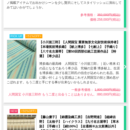
ノ掲載アイテムでお出かけシーンを少し贅沢にそしてスタイリッシュに演出して
みてはいかがでしょうか。
参考価格：
350,000円(税込)
価格:258,000円(税込)
PICK UP
<51%OFF>
【小川規三郎】【人間国宝 重要無形文化財技術保持者】
【本場筑前博多織】【献上博多】【七献上】【手織り】
【八寸名古屋帯】【第50回西部伝統工芸展作品】【特
読谷山花織とのコーディネート例
選】【希少品】
※画像はAI作成のイメージです
博多織の最高峰 人間国宝「小川規三郎」｜近い将来 幻
の品となるであろう希少品 究極の定番 博多献上。生涯
を博多織に捧げる規三郎氏の信念が込められた名品。肌
に吸い付くような質感はこれぞ人間国宝の技と溜め息が
こぼれます。もう二度と手にする事が出来ないかもしれません。
一般参考価格：
1,800,000円(税込)
人間国宝 小川規三郎作 もう二度と出会うことはありません。:880,000円(税込)
NEW
<50%OFF>
【藤山優子】【錦霞染織工房】【吉野間道】【縦緯吉
野】【太格子】【ハイクラス】【九寸名古屋帯】【草木
染】【手織り】【絹100%】【全通柄※お太鼓裏以外】