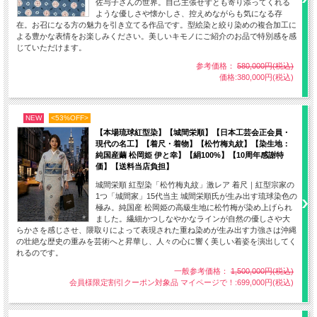
佐与子さんの世界。自己主張せずとも寄り添ってくれる
ような優しさや懐かしさ、控えめながらも気になる存
在。お召になる方の魅力を引き立てる作品です。型絵染と絞り染めの複合加工に
よる豊かな表情をお楽しみください。美しいキモノにご紹介のお品で特別感を感
じていただけます。
参考価格：
580,000円(税込)
価格:380,000円(税込)
NEW
<53%OFF>
【本場琉球紅型染】【城間栄順】【日本工芸会正会員・
現代の名工】【着尺・着物】【松竹梅丸紋】【染生地：
純国産繭 松岡姫 伊と幸】【絹100%】【10周年感謝特
価】【送料当店負担】
城間栄順 紅型染「松竹梅丸紋」激レア 着尺｜紅型宗家の
1つ「城間家」15代当主 城間栄順氏が生み出す琉球染色の
極み。純国産 松岡姫の高級生地に松竹梅が染め上げられ
ました。繊細かつしなやかなラインが自然の優しさや大
らかさを感じさせ、隈取りによって表現された重ね染めが生み出す力強さは沖縄
の壮絶な歴史の重みを芸術へと昇華し、人々の心に響く美しい着姿を演出してく
れるのです。
一般参考価格：
1,500,000円(税込)
会員様限定割引クーポン対象品 マイページで！:699,000円(税込)