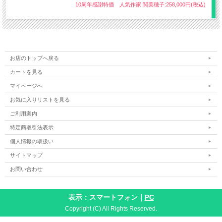
【製織技法】高機手織り 平織
10周年感謝特価 人気作家 関美穂子:258,000円(税込)
【着用時期】9月～翌年6月頃（袷・単衣の季節)
【長さ】織上がり：約510cm
※仕立て上がり約370cmにさせて頂きます。
ご希望の長さがありましたらご注文の際、フリー記入欄に記載くださ
い。
※最大：約385cmまで対応可能
お店のトップへ戻る
カートを見る
マイページへ
お気に入りリストを見る
”手紡ぎ木綿”に魅せられ40数年、御年80歳を超えて今なお現役で製作
活動続けられている染織作家「福永世紀子」さんが作り上げる布が私
ご利用案内
たちの心を穏やかな世界へと導いてくれます。
特定商取引法表示
木綿を自らの手で紡ぎ、草木で染め、織り上げる。
個人情報の取扱い
全ての工程を1人でこなし生み出される綿布には福永世紀子さんの想
サイトマップ
い・情熱・人生観と言った目に見えないものが宿ります。
お問い合わせ
手で紡がれた木綿が持つ温もり、草木染の深み色、そして熟練の高度
表示：スマートフォン｜
PC
な機織りの技で布という形になります。そこには人の心にしみわたる
Copyright (C) All Rights Reserved.
安らぎが感じられ、得も言われぬ至福の贅沢をご堪能いただけるので
す。