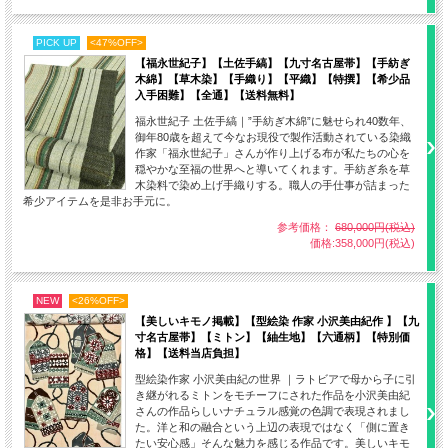
PICK UP
<47%OFF>
【福永世紀子】【土佐手縞】【九寸名古屋帯】【手紡ぎ
木綿】【草木染】【手織り】【平織】【特撰】【希少品
入手困難】【全通】【送料無料】
福永世紀子 土佐手縞｜”手紡ぎ木綿”に魅せられ40数年、
御年80歳を超えて今なお現役で製作活動されている染織
作家「福永世紀子」さんが作り上げる布が私たちの心を
穏やかな至福の世界へと導いてくれます。手紡ぎ糸を草
木染料で染め上げ手織りする。職人の手仕事が詰まった
希少アイテムを是非お手元に。
参考価格：
680,000円(税込)
価格:358,000円(税込)
NEW
<26%OFF>
【美しいキモノ掲載】【型絵染 作家 小沢美由紀作 】【九
寸名古屋帯】【ミトン】【紬生地】【六通柄】【特別価
格】【送料当店負担】
型絵染作家 小沢美由紀の世界 ｜ラトビアで母から子に引
き継がれるミトンをモチーフにされた作品を小沢美由紀
さんの作品らしいナチュラル感覚の色調で表現されまし
た。洋と和の融合という上辺の表現ではなく「側に置き
たい安心感」そんな魅力を感じる作品です。美しいキモ