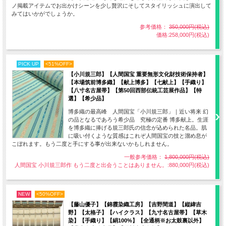
ノ掲載アイテムでお出かけシーンを少し贅沢にそしてスタイリッシュに演出して
みてはいかがでしょうか。
参考価格：
350,000円(税込)
価格:258,000円(税込)
PICK UP
<51%OFF>
【小川規三郎】【人間国宝 重要無形文化財技術保持者】
【本場筑前博多織】【献上博多】【七献上】【手織り】
【八寸名古屋帯】【第50回西部伝統工芸展作品】【特
選】【希少品】
博多織の最高峰 人間国宝「小川規三郎」｜近い将来 幻
の品となるであろう希少品 究極の定番 博多献上。生涯
を博多織に捧げる規三郎氏の信念が込められた名品。肌
に吸い付くような質感はこれぞ人間国宝の技と溜め息が
こぼれます。もう二度と手にする事が出来ないかもしれません。
一般参考価格：
1,800,000円(税込)
人間国宝 小川規三郎作 もう二度と出会うことはありません。:880,000円(税込)
モデル画像は、AI作成イメージですので不自然な箇所がございますが
ご容赦ください。
NEW
<50%OFF>
※コーディネート着物・・三才山紬 横山俊一郎＞＞
【藤山優子】【錦霞染織工房】【吉野間道】【縦緯吉
野】【太格子】【ハイクラス】【九寸名古屋帯】【草木
染】【手織り】【絹100%】【全通柄※お太鼓裏以外】