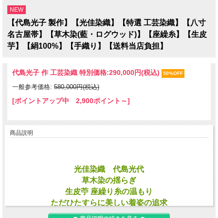
NEW
【代島光子 製作】【光佳染織】【特選 工芸染織】【八寸
名古屋帯】【草木染(藍・ログウッド)】【座繰糸】【生皮
芋】【絹100%】【手織り】【送料当店負担】
代島光子 作 工芸染織 特別価格:
290,000円(税込)
50%OFF
一般参考価格:
580,000円(税込)
[ポイントアップ中 2,900ポイント～]
商品説明
光佳染織 代島光代
草木染の揺らぎ
生皮苧 座繰り糸の温もり
ただひたすらに美しい着姿の追求
森田空美さんが選ぶ「永く着られる30年きもの」