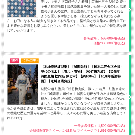
美しいキモノ 沢口靖子さん着用｜広瀬佐与子 型絵染 絞り
キモノ雑誌掲載｜現代染織界を築いた第一人者の1人 広瀬
佐与子さんの世界。自己主張せずとも寄り添ってくれる
ような優しさや懐かしさ、控えめながらも気になる存
在。お召になる方の魅力を引き立てる作品です。型絵染と絞り染めの複合加工に
よる豊かな表情をお楽しみください。美しいキモノにご紹介のお品で特別感を感
じていただけます。
参考価格：
580,000円(税込)
価格:380,000円(税込)
NEW
<53%OFF>
【本場琉球紅型染】【城間栄順】【日本工芸会正会員・
現代の名工】【着尺・着物】【松竹梅丸紋】【染生地：
純国産繭 松岡姫 伊と幸】【絹100%】【10周年感謝特
価】【送料当店負担】
城間栄順 紅型染「松竹梅丸紋」激レア 着尺｜紅型宗家の
1つ「城間家」15代当主 城間栄順氏が生み出す琉球染色の
極み。純国産 松岡姫の高級生地に松竹梅が染め上げられ
ました。繊細かつしなやかなラインが自然の優しさや大
らかさを感じさせ、隈取りによって表現された重ね染めが生み出す力強さは沖縄
の壮絶な歴史の重みを芸術へと昇華し、人々の心に響く美しい着姿を演出してく
れるのです。
一般参考価格：
1,500,000円(税込)
会員様限定割引クーポン対象品 マイページで！:699,000円(税込)