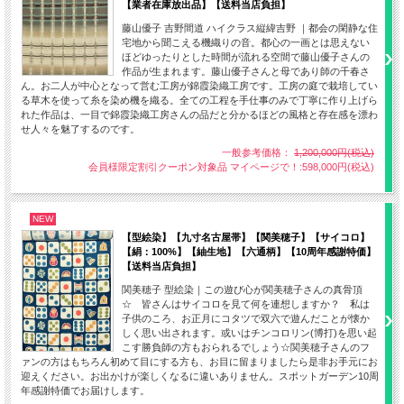
【業者在庫放出品】【送料当店負担】
藤山優子 吉野間道 ハイクラス縦緯吉野 ｜都会の閑静な住
宅地から聞こえる機織りの音。都心の一画とは思えない
ほどゆったりとした時間が流れる空間で藤山優子さんの
作品が生まれます。藤山優子さんと母であり師の千春さ
ん。お二人が中心となって営む工房が錦霞染織工房です。工房の庭で栽培してい
る草木を使って糸を染め機を織る。全ての工程を手仕事のみで丁寧に作り上げら
れた作品は、一目で錦霞染織工房さんの品だと分かるほどの風格と存在感を漂わ
せ人々を魅了するのです。
一般参考価格：
1,200,000円(税込)
会員様限定割引クーポン対象品 マイページで！:598,000円(税込)
NEW
【型絵染】【九寸名古屋帯】【関美穂子】【サイコロ】
【絹：100%】【紬生地】【六通柄】【10周年感謝特価】
【送料当店負担】
関美穂子 型絵染｜この遊び心が関美穂子さんの真骨頂
☆ 皆さんはサイコロを見て何を連想しますか？ 私は
子供のころ、お正月にコタツで双六で遊んだことが懐か
しく思い出されます。或いはチンコロリン(博打)を思い起
こす勝負師の方もおられるでしょう☆関美穂子さんのフ
ァンの方はもちろん初めて目にする方も、お目に留まりましたら是非お手元にお
迎えください。お出かけが楽しくなるに違いありません。スポットガーデン10周
年感謝特価でお届けします。