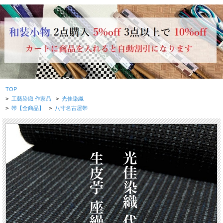
TOP
>
工藝染織 作家品
>
光佳染織
>
帯【全商品】
>
八寸名古屋帯