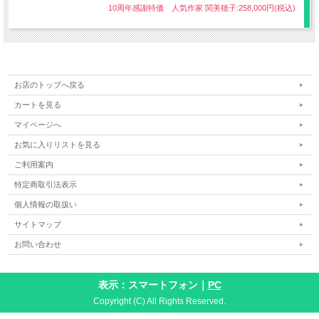
10周年感謝特価 人気作家 関美穂子:258,000円(税込)
お店のトップへ戻る
カートを見る
マイページへ
お気に入りリストを見る
ご利用案内
【製造元/製作者】光佳染織 代島光子
特定商取引法表示
【品質】絹100% (経糸：生皮苧 座繰糸) (緯糸：座繰り玉糸)
個人情報の取扱い
【使用染料】草木染（藍・ログウッド）
【製織方法】高機 手織り
サイトマップ
【着用時期】9月～翌年6月頃（単衣・袷）
お問い合わせ
【長さ】お仕立て上がり約370cmにさせて頂きます。
※ご希望の長さがございましたらご購入手続きの際、フリー記入欄に
表示：スマートフォン｜
PC
てお知らせください。最大420cm程度まで対応可能
Copyright (C) All Rights Reserved.