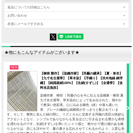
返品についての詳細はこちら
お問い合わせ
友達にメールですすめる
★他にもこんなアイテムがございます★
NEW
【柳崇 製作】【染織作家】【民藝の継承】【夏・単衣】
【九寸名古屋帯】【草木染】【手織り】【渋木地縞 緯浮
織】【純国産絹100%】【生絹(すずし)】【全通帯】【送
料当店負担】
染織作家 柳崇 ｜民藝の心を今に伝える染織家・柳崇 夏
九寸名古屋帯。草木染めによって生み出された、穏やか
で奥深い色彩美。心に沁みる柳色（緑）や落ち着いた
茶、グレーの繊細な縞模様がすっきりと配されていま
す。そして、整然と並んだ縞の間に、リズミカルに交差する浮織の意匠が絶妙な
アクセントとなり、シンプルでありながらも見るほどに引き込まれる豊かな表情
を漂わせるのです。生絹(すずし)を用いたシャリ感と、軽やかで透け感のある織
り上がりは、目にも涼やかで、夏の暑さを忘れさせてくれるかのよう。上質な糸