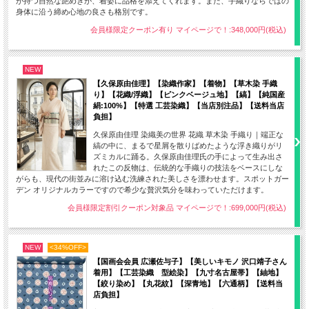
が持つ自然な艶めきが、着姿に品格を添えてくれます。また、手織りならではの
身体に沿う締め心地の良さも格別です。
会員様限定クーポン有り マイページで！:348,000円(税込)
NEW
【久保原由佳理】【染織作家】【着物】【草木染 手織
り】【花織/浮織】【ピンクベージュ地】【縞】【純国産
絹:100%】【特選 工芸染織】【当店別注品】【送料当店
負担】
久保原由佳理 染織美の世界 花織 草木染 手織り｜端正な
縞の中に、まるで星屑を散りばめたような浮き織りがリ
ズミカルに踊る。久保原由佳理氏の手によって生み出さ
れたこの反物は、伝統的な手織りの技法をベースにしな
がらも、現代の街並みに溶け込む洗練された美しさを漂わせます。スポットガー
デン オリジナルカラーですので希少な贅沢気分を味わっていただけます。
会員様限定割引クーポン対象品 マイページで！:699,000円(税込)
NEW
<34%OFF>
【国画会会員 広瀬佐与子】【美しいキモノ 沢口靖子さん
着用】【工芸染織 型絵染】【九寸名古屋帯】【紬地】
【絞り染め】【丸花紋】【深青地】【六通柄】【送料当
店負担】