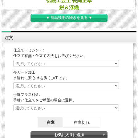
伝統工芸士 長岡正幸
絣＆浮織
洗練された佇まい
▼ 商品説明の続きを見る ▼
注文
モデル画像はAI作成イメージですので不自然な箇所がございますがご
仕立て（ミシン）:
容赦ください。
仕立て有無・仕立て方法をお選びください。
帯ガード加工:
水濡れに安心 水を弾く加工です。
手縫プラス料金:
手縫い仕立てをご希望の場合は選択。
在庫
在庫切れ