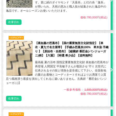
す。更に絹のダイヤモンド「天蚕糸」と幻の糸「蓮糸」
が用いられ、天然の恵みと職人技が結集された逸品中の
逸品です。オールシーズンお使いいただけます。
価格:780,000円(税込)
在庫切れ
<48%OFF>
【喜如嘉の芭蕉布】【国の重要無形文化財指定】【単
衣・夏九寸名古屋帯】【手績み芭蕉糸100% 草木染 手織
り 】【原始布・自然布】【縦横絣 番匠金(バンジョーガ
ニ)柄】【六通】【特選 希少品】【送料無料】
最高級 夏の涼布 国指定重要無形文化財 喜如嘉の芭蕉布が
再登場 人間国宝 平良敏子さんが復刻させ 守り 次世代に
伝承されるその技と情熱を是非感じて下さい。全国各地
の夏のお着物とコーディネートすればよりお洒落で上質
且つ風格漂う着姿を演出してくれるに違いありません。古典絣「番匠金(バンジ
ョーガニ)】
一般参考価格：
1,500,000円(税込)
価格:780,000円(税込)
在庫切れ
<43%OFF>