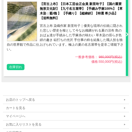
【宮古上布】【日本工芸会正会員 新里玲子】【国の重要
無形文化財】【九寸名古屋帯】【手績み苧麻100%】【草
木染：藍/槐 】 【手織り】【縦緯絣】【特選 希少品】
【送料無料】
宮古上布 染織作家 新里玲子｜優美な琉球の伝統に隠され
た悲しい歴史を糧として今なお織継がれる夏の涼布 島の
おばぁ達が手績みした苧麻糸の味わい 草木染の揺らぎ色
絣の趣き 砧打ちの光沢 手仕事の粋を結集した職人技を独
自の世界観で作品に仕上げられています。極上の夏の名古屋帯を是非ご堪能下さ
い。
一般参考価格：
980,000円(税込)
価格:550,000円(税込)
在庫切れ
お店のトップへ戻る
カートを見る
マイページへ
お気に入りリストを見る