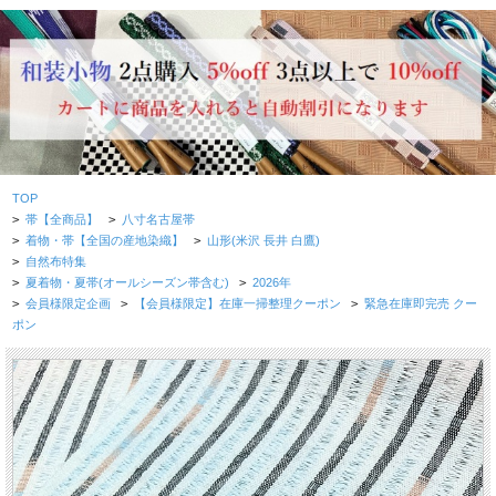
TOP
>
帯【全商品】
>
八寸名古屋帯
>
着物・帯【全国の産地染織】
>
山形(米沢 長井 白鷹)
>
自然布特集
>
夏着物・夏帯(オールシーズン帯含む)
>
2026年
>
会員様限定企画
>
【会員様限定】在庫一掃整理クーポン
>
緊急在庫即完売 クー
ポン