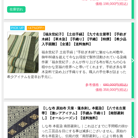
価格:198,000円(税込)
在庫切れ
PICK UP
<47%OFF>
【福永世紀子】【土佐手縞】【九寸名古屋帯】【手紡ぎ
木綿】【草木染】【手織り】【平織】【特撰】【希少品
入手困難】【全通】【送料無料】
福永世紀子 土佐手縞｜”手紡ぎ木綿”に魅せられ40数年、
御年80歳を超えて今なお現役で製作活動されている染織
作家「福永世紀子」さんが作り上げる布が私たちの心を
穏やかな至福の世界へと導いてくれます。手紡ぎ糸を草
木染料で染め上げ手織りする。職人の手仕事が詰まった
希少アイテムを是非お手元に。
参考価格：
680,000円(税込)
価格:358,000円(税込)
【しな布 原始布 天蚕・蓮糸刺し 本藍染】【八寸名古屋
帯】【激レアアイテム】【手績み 手織り】【南部菱刺
し】【オールシーズン】【送料無料】
しな布 本藍染 南部菱刺し｜これほどまでに手間暇の掛か
った工芸品を目にする事は滅多にございません。原始の
布を本藍染し、伝統の技「南部菱刺し」により柄を施