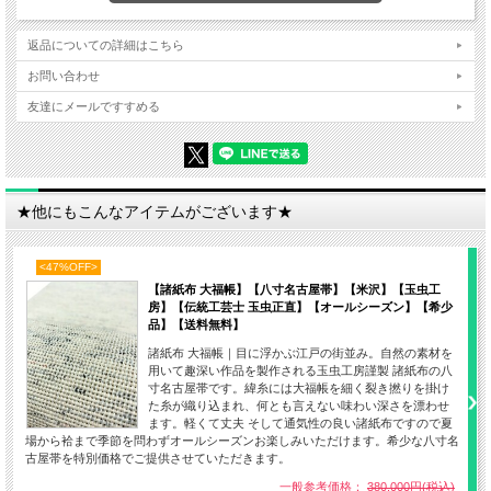
返品についての詳細はこちら
お問い合わせ
友達にメールですすめる
★他にもこんなアイテムがございます★
<47%OFF>
【諸紙布 大福帳】【八寸名古屋帯】【米沢】【玉虫工
房】【伝統工芸士 玉虫正直】【オールシーズン】【希少
品】【送料無料】
諸紙布 大福帳｜目に浮かぶ江戸の街並み。自然の素材を
用いて趣深い作品を製作される玉虫工房謹製 諸紙布の八
寸名古屋帯です。緯糸には大福帳を細く裂き撚りを掛け
た糸が織り込まれ、何とも言えない味わい深さを漂わせ
ます。軽くて丈夫 そして通気性の良い諸紙布ですので夏
場から袷まで季節を問わずオールシーズンお楽しみいただけます。希少な八寸名
古屋帯を特別価格でご提供させていただきます。
一般参考価格：
380,000円(税込)