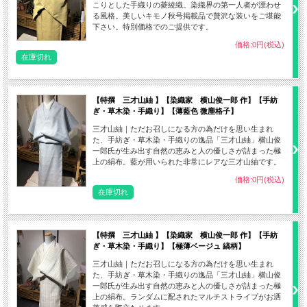
こりとした手織りの菱綾織。染織界の第一人者が漂わせ
る風格。美しいキモノ秋号掲載品で贅沢な装いをご堪能
下さい。特別価格でのご提供です。
価格:0円(税込)
在庫切れ
【特撰 三才山紬 】【染織家 横山俊一郎 作】【手紡
ぎ・草木染・手織り】【薄藍色 微塵格子】
三才山紬｜ただお召しになる方の為だけを思い生まれ
た、手紡ぎ・草木染・手織りの逸品「三才山紬」横山俊
一郎氏が生み出す自然の恵みと人の優しさが詰まった極
上の絹布。藍が用いられた非常にレアな三才山紬です。
価格:0円(税込)
在庫切れ
【特撰 三才山紬 】【染織家 横山俊一郎 作】【手紡
ぎ・草木染・手織り】【極薄ベージュ 縞柄】
三才山紬｜ただお召しになる方の為だけを思い生まれ
た、手紡ぎ・草木染・手織りの逸品「三才山紬」横山俊
一郎氏が生み出す自然の恵みと人の優しさが詰まった極
上の絹布。ランダムに配されたマルチストライプがお洒