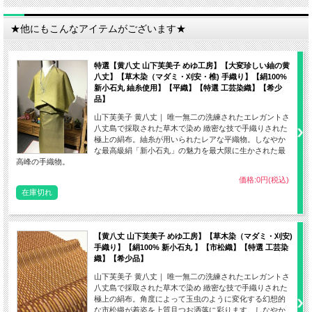
★他にもこんなアイテムがございます★
特選【黄八丈 山下芙美子 めゆ工房】【大変珍しい紬の黄
八丈】【草木染（マダミ・刈安・椎) 手織り】【絹100%
新小石丸 紬糸使用】【平織】【特選 工芸染織】【希少
品】
山下芙美子 黄八丈｜ 唯一無二の洗練されたエレガントさ
八丈島で採取された草木で染め 緻密な技で手織りされた
極上の絹布。紬糸が用いられたレアな平織物。しなやか
な最高級絹「新小石丸」の魅力を最大限に生かされた最
高峰の手織物。
価格:0円(税込)
在庫切れ
【黄八丈 山下芙美子 めゆ工房】【草木染（マダミ・刈安)
手織り】【絹100% 新小石丸 】【市松織】【特選 工芸染
織】【希少品】
山下芙美子 黄八丈｜ 唯一無二の洗練されたエレガントさ
八丈島で採取された草木で染め 緻密な技で手織りされた
極上の絹布。角度によって玉虫のように変化する幻想的
な市松織が着姿を上質且つお洒落に彩ります。しなやか