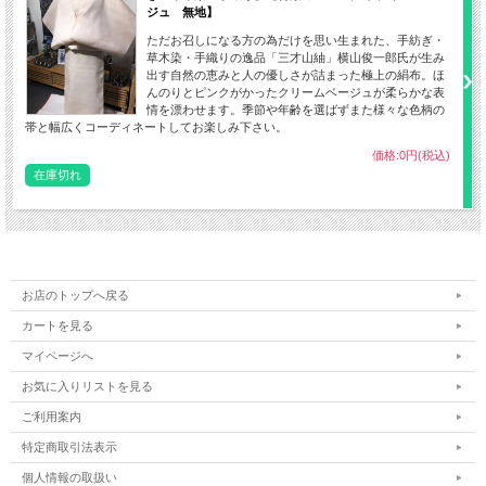
誘いでくれるに違いありません。
ジュ 無地】
ただお召しになる方の為だけを思い生まれた、手紡ぎ・
草木染・手織りの逸品「三才山紬」横山俊一郎氏が生み
100年以上に渡り 光り輝く黄八丈を原始的な手法により伝承しながらも、現代の街
出す自然の恵みと人の優しさが詰まった極上の絹布。ほ
んのりとピンクがかったクリームベージュが柔らかな表
並みにもに溶け込む洗練された作品を世に送り続ける工房 それが「めゆ工房」さ
情を漂わせます。季節や年齢を選ばずまた様々な色柄の
んなのです。
帯と幅広くコーディネートしてお楽しみ下さい。
着物通なら誰もが憧れる黄八丈の中にあっても山下芙美子さんの作品の数々は、別
価格:0円(税込)
格に位置づけされ 工藝染織品として人気を博しています。
在庫切れ
お店のトップへ戻る
カートを見る
マイページへ
お気に入りリストを見る
ご利用案内
特定商取引法表示
個人情報の取扱い