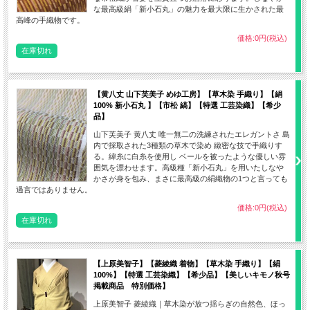
な最高級絹「新小石丸」の魅力を最大限に生かされた最
高峰の手織物です。
価格:0円(税込)
在庫切れ
【黄八丈 山下芙美子 めゆ工房】【草木染 手織り】【絹
100% 新小石丸 】【市松 縞】【特選 工芸染織】【希少
品】
【産地】東京都 八丈島
山下芙美子 黄八丈 唯一無二の洗練されたエレガントさ 島
【製造元】めゆ工房 山下芙美子
内で採取された3種類の草木で染め 緻密な技で手織りす
る。緯糸に白糸を使用し ベールを被ったような優しい雰
【品質】絹100% 高級品種(新小石丸100%使用)
囲気を漂わせます。高級種「新小石丸」を用いたしなや
【製織】高機 手織り
かさが身を包み、まさに最高級の絹織物の1つと言っても
過言ではありません。
【染色】草木染100% コブナグサ(刈安)・タブノキ(マダミ)
【着用時期】10月頃から翌年5月頃（袷の季節）5月頃から6月・9月（単衣の季
価格:0円(税込)
在庫切れ
節）
【生地幅】約37.5cm(裄丈：約69cm １尺８寸３分まで対応可)
【上原美智子】【菱綾織 着物】【草木染 手織り】【絹
100%】【特選 工芸染織】【希少品】【美しいキモノ秋号
※色目はトルソー着装画像が実物の見た目の印象に忠実です。その他の画像は色目
掲載商品 特別価格】
が少し浅く見えますのでご考慮の上ご覧下さい。
上原美智子 菱綾織｜草木染が放つ揺らぎの自然色、ほっ