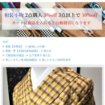
TOP
>
着物【全商品】
>
紬/他しゃれ物
>
着物・帯【全国の産地染織】
>
黄八丈
>
工藝染織 作家品
>
山下芙美子 黄八丈
>
美しいキモノ他 雑誌掲載品
>
美しいキモノ2020年春号