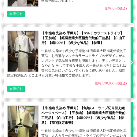
落感を際立たせます。
価格:0円(税込)
在庫切れ
【牛首紬 先染め 手織り】【マルチカラーストライプ】
【玉糸紬】【経済産業大臣指定伝統的工芸品】【白山工
房】【絹100%】【希少な逸品】【特選】
牛首紬 先染め | 希少な手織物 経済産業大臣指定伝統的工
芸品 お洒落なマルチカラーストライプのデザインがエ
レガントで気品漂う着姿を演出します。美しい光沢とし
なやかな そして丈夫な手織りの一級品をお召しになれば
贅沢な気分にいざないでくれるに違いありません。期間
限定特別販売 どこよりもお買い得価格でご提供します。
価格:330,000円(税込)
在庫切れ
【牛首紬 先染め 手織り】【無地/ストライプ切り替え織
ベージュベース】【玉糸紬】【経済産業大臣指定伝統的
工芸品】【白山工房】【絹100%】【希少な逸品】【特
選】【期間限定販売】
牛首紬 先染め | 希少な手織物 経済産業大臣指定伝統的工
芸品 大人カラーの無地/ストライプのデザインがエレガ