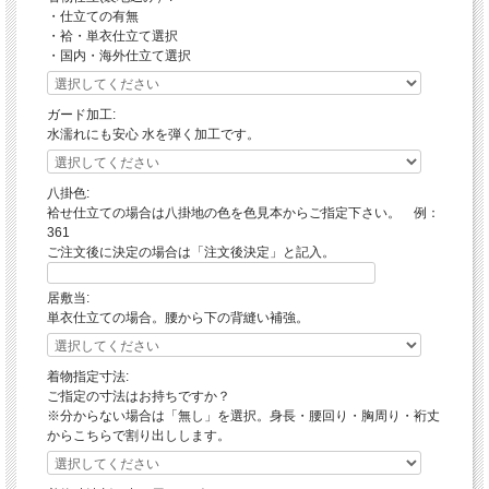
・仕立ての有無
・袷・単衣仕立て選択
・国内・海外仕立て選択
ガード加工:
水濡れにも安心 水を弾く加工です。
黄八丈
八掛色:
八丈島で生まれ育った草木染 手織り物
袷せ仕立ての場合は八掛地の色を色見本からご指定下さい。 例：
山下芙美子～めゆ工房～百年の歴史
361
ご注文後に決定の場合は「注文後決定」と記入。
山下家３代に渡り伝承される特別な布
黄・茶・白を操り創造された魅惑の市松
居敷当:
新小石丸のしなやかさ
単衣仕立ての場合。腰から下の背縫い補強。
スキっとした風合いと美しい輝き
江戸の町でもてはやされた
粋でモダンなお洒落さ
着物指定寸法:
ご指定の寸法はお持ちですか？
※分からない場合は「無し」を選択。身長・腰回り・胸周り・裄丈
からこちらで割り出しします。