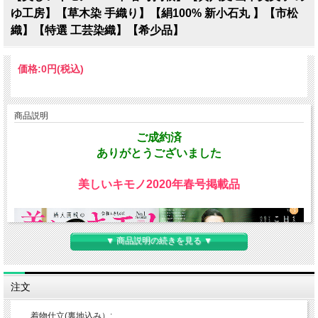
ゆ工房】【草木染 手織り】【絹100% 新小石丸 】【市松
織】【特選 工芸染織】【希少品】
価格:
0円
(税込)
商品説明
ご成約済
ありがとうございました
美しいキモノ2020年春号掲載品
▼ 商品説明の続きを見る ▼
注文
着物仕立(裏地込み）: