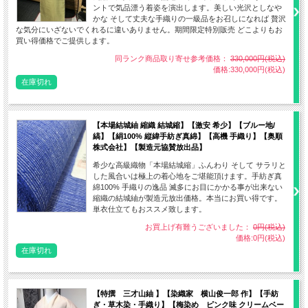
ントで気品漂う着姿を演出します。美しい光沢としなや
かな そして丈夫な手織りの一級品をお召しになれば 贅沢
な気分にいざないでくれるに違いありません。期間限定特別販売 どこよりもお
買い得価格でご提供します。
同ランク商品取り寄せ参考価格：
330,000円(税込)
価格:330,000円(税込)
在庫切れ
【本場結城紬 縮織 結城縮】【激安 希少】【ブルー地/
縞】【絹100% 縦緯手紡ぎ真綿】【高機 手織り】【奥順
株式会社】【製造元協賛放出品】
希少な高級織物「本場結城縮」ふんわり そして サラリと
した風合いは極上の着心地をご堪能頂けます。手紡ぎ真
綿100% 手織りの逸品 滅多にお目にかかる事が出来ない
縮織の結城紬が製造元放出価格。本当にお買い得です。
東京都八丈島に響く「カーン♪ カーン♪」という甲高く力強い機織りの音。江戸の
単衣仕立てもおススメ致します。
町で「シンプルさの中に宿る粋でモダンな絹織物」として一世風靡した艶やかな布
お買上げ有難うございました：
0円(税込)
が放つ輝きとしなやかさは日本全国どの染織産地の布とも一線を画する唯一無二の
価格:0円(税込)
風格と存在感を漂わせます。
在庫切れ
純国産高級品種「新小石丸」が吐く絹を用い 八丈島に自生する植物のみで染色し
手織りによって命を吹き込む。原始的ともいえるこの作業によって生み出される上
【特撰 三才山紬 】【染織家 横山俊一郎 作】【手紡
質な絹布を身にまとえば 江戸の町並みが瞼に浮かび 身も心も至極の贅沢な世界に
ぎ・草木染・手織り】【梅染め ピンク味 クリームベー