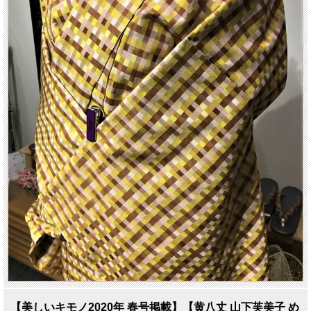
【美しいキモノ2020年 春号掲載】【黄八丈 山下芙美子 め