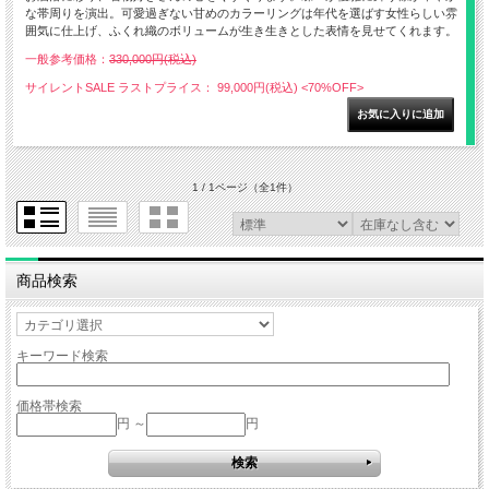
な帯周りを演出。可愛過ぎない甘めのカラーリングは年代を選ばす女性らしい雰
囲気に仕上げ、ふくれ織のボリュームが生き生きとした表情を見せてくれます。
一般参考価格：
330,000円(税込)
サイレントSALE ラストプライス： 99,000円(税込)
<70%OFF>
1 / 1ページ
（全1件）
商品検索
キーワード検索
価格帯検索
円 ～
円