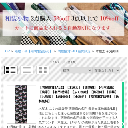
TOP
>
着物・帯【期間限定販売】
>
問屋協賛SALE期間限定
>
木屋太 今河織物
1 / 1ページ
（全1件）
【問屋協賛SALE】【木屋太】【西陣織】【今河織物】
【袋帯】【名門 特選】【ふくれ織】【御召緯】【群蝶】
【お洒落】【絹100%】【全通柄】【期間限定販売】【送
料無料】
木屋太 ふくれ織袋帯 西陣織の名門 業者在庫放出SALE｜
他とはちょっと違った個性溢れるお出掛け着を選ぶなら
これに決まり。西陣織の名門織元 今河織物が手掛ける人
気ブランド「木屋太」(きやた)の洗練された意匠は着姿を
お洒落に彩り、着物好きさんの心をくすぐります。蝶々が優雅に舞う様が華やか