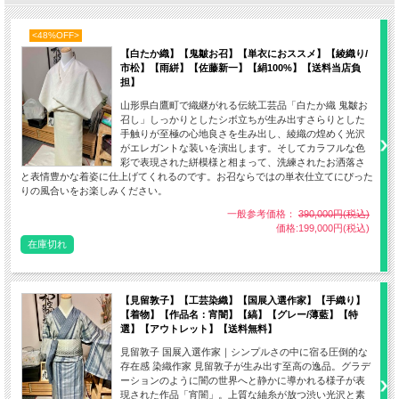
<48%OFF>
【白たか織】【鬼皺お召】【単衣におススメ】【綾織り/
市松】【雨絣】【佐藤新一】【絹100%】【送料当店負
担】
山形県白鷹町で織継がれる伝統工芸品「白たか織 鬼皺お
召し」しっかりとしたシボ立ちが生み出すさらりとした
手触りが至極の心地良さを生み出し、綾織の煌めく光沢
がエレガントな装いを演出します。そしてカラフルな色
彩で表現された絣模様と相まって、洗練されたお洒落さ
と表情豊かな着姿に仕上げてくれるのです。お召ならではの単衣仕立てにぴった
りの風合いをお楽しみください。
一般参考価格：
390,000円(税込)
価格:199,000円(税込)
在庫切れ
【見留敦子】【工芸染織】【国展入選作家】【手織り】
【着物】【作品名：宵闇】【縞】【グレー/薄藍】【特
選】【アウトレット】【送料無料】
見留敦子 国展入選作家｜シンプルさの中に宿る圧倒的な
存在感 染織作家 見留敦子が生み出す至高の逸品。グラデ
ーションのように闇の世界へと静かに導かれる様子が表
現された作品「宵闇」。上質な紬糸が放つ渋い光沢と素