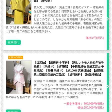
織】【希少品】
の中にもドレッシーな上品さを漂わせるのです。
黄八丈 山下芙美子｜黄金に輝く自然のイエロー 市松織の
本品は紬糸ではなく生糸用いていますので、艶感のあるエレガントな
光と影が奏でる陰影が幻想的ともいえる美しさを漂わせ
着姿を演出してくれます。また、地糸を浮かせて花織模様を織り出し
ます。これぞ黄八丈とも言える色調に思わず息をのんで
ていますので、
裏に遊び糸が渡っておりませんので単衣仕立てにして
しまうのです。しなやかな最高級絹「新小石丸」の魅力
が最大限に生かされた最高峰の手織物、着物愛好家が最
も大変お洒落です。帯や小物を変えてドレスアップした装いからカジ
後に行き着く織物ともいわれる黄八丈。女性三代に渡り伝承される山下家が生み
ュアルテイストな着こなしまで帯や小物を使い分けて様々なシーンの
出す唯一無二の魅力をご堪能下さい。
お洒落をお楽しみください。
価格:0円(税込)
着物愛好家の憧れ、琉球花織のお着物を、
1点限り「業者在庫放出
在庫切れ
品」として大変お求めやすい価格でご提供させていただきます。
<58%OFF>
【塩沢紬】【縦緯絣 十字絣】【美しいキモノ2022年秋号
掲載】【手織り】【揚羽蝶】【中田屋織物 伝統工芸士 中
島清志】【高機 手織り】【絹100% 真綿 玉糸】【経済産
業大臣指定伝統的工芸品】【送料無料】【雑誌掲載品】
塩沢紬 中田屋織物｜越後の国 新潟県で織継がれる手織り
物。ピンクをベースに経緯絣の技法で表現された揚羽蝶
の意匠が華やかで個性豊かなお洒落さを漂わせます。着
物愛好家や専門店筋から一目置かれる織元 中田屋織物謹
製の確かなお品です。2022年秋号 キモノ雑誌モデル掲載品。
一般参考価格：
680,000円(税込)
価格:280,000円(税込)