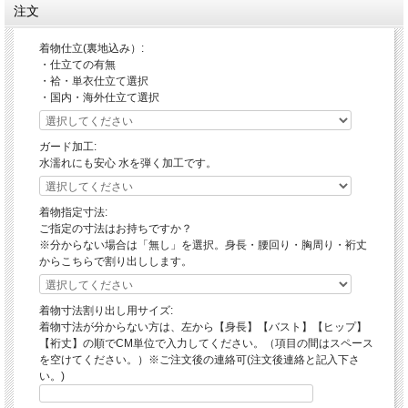
注文
まろやかな上品カラーにさり気なく煌めく花織の粒。沖縄に伝承される手織り物に
は歴史という深みがスパイスとなり我々の心に染み入る魅力が漂うのです。
着物仕立(裏地込み）:
・仕立ての有無
・袷・単衣仕立て選択
・国内・海外仕立て選択
ガード加工:
水濡れにも安心 水を弾く加工です。
着物指定寸法:
ご指定の寸法はお持ちですか？
※分からない場合は「無し」を選択。身長・腰回り・胸周り・裄丈
からこちらで割り出しします。
着物寸法割り出し用サイズ:
着物寸法が分からない方は、左から【身長】【バスト】【ヒップ】
【裄丈】の順でCM単位で入力してください。（項目の間はスペース
を空けてください。）※ご注文後の連絡可(注文後連絡と記入下さ
い。)