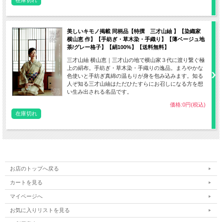
在庫切れ
美しいキモノ掲載 同柄品【特撰 三才山紬 】【染織家
横山恵 作】【手紡ぎ・草木染・手織り】【薄ベージュ地
茶/グレー格子】【絹100%】【送料無料】
三才山紬 横山恵｜三才山の地で横山家３代に渡り繋ぐ極
上の絹布。手紡ぎ・草木染・手織りの逸品。まろやかな
色使いと手紡ぎ真綿の温もりが身を包み込みます。知る
人ぞ知る三才山紬はただひたすらにお召しになる方を想
い生み出される名品です。
価格:0円(税込)
在庫切れ
お店のトップへ戻る
カートを見る
マイページへ
お気に入りリストを見る