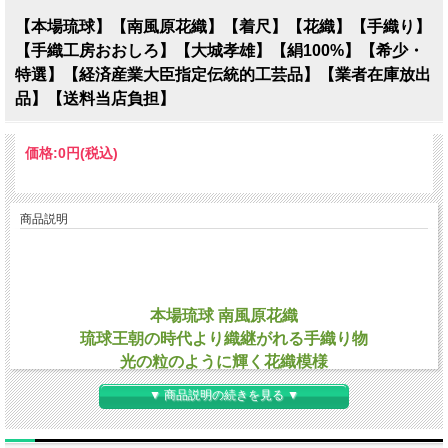
【本場琉球】【南風原花織】【着尺】【花織】【手織り】
【手織工房おおしろ】【大城孝雄】【絹100%】【希少・
特選】【経済産業大臣指定伝統的工芸品】【業者在庫放出
品】【送料当店負担】
価格:
0円
(税込)
商品説明
本場琉球
南風原花織
琉球王朝の時代より織継がれる手織り物
光の粒のように輝く花織模様
大人のドレッシーカジュアル
▼ 商品説明の続きを見る ▼