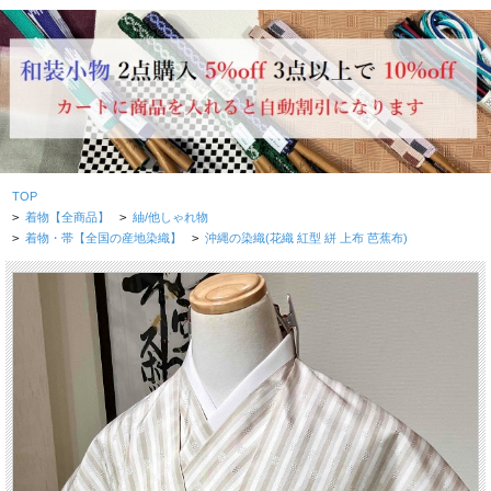
TOP
>
着物【全商品】
>
紬/他しゃれ物
>
着物・帯【全国の産地染織】
>
沖縄の染織(花織 紅型 絣 上布 芭蕉布)