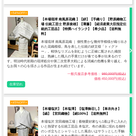
<54%OFF>
【本場琉球 南風原花織 】【絣】【手織り】【野原織物工
場 伝統工芸士 野原俊雄】【薄藤】【経済産業大臣指定伝
統的工芸品】【特撰ハイランク】【希少品】【送料無
料】
本場琉球 南風原花織 ｜ 個性豊かな幾何学模様が織り出さ
れた花織模様。鳥を表した伝統の絣文様「トィグァ
ー」。軽快なリズムを刻むように正確に配された織技
は、熟練した職人の手業だけが奏でる事が出来るので
す。明治時代初期の琉球処分や第二次世界大戦による消滅の危機を乗り越え、今
なお我々の心を揺さぶる作品が生まれ続けています。
一般呉服店参考価格：
980,000円(税込)
価格:450,000円(税込)
在庫切れ
<45%OFF>
【本場塩沢】【本塩澤】【塩澤御召し】【単衣向き】
【縞】【宮田織物】【絹100%】【送料無料】
本場塩沢 宮田織物工場｜着物愛好家なら1着は手に入れた
いと熱望する伝統工芸品 本塩沢。布の表面に現れる独特
のシボ立ちとシャリっとした風合いはサラッとした手触