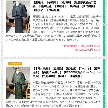
【秦荘紬】【手織り】【縦緯絣】【滋賀県伝統的工芸
品】【櫛押し絣】【濃紺地】【真綿紬】【川口織物】
【希少品】【送料無料】
秦荘紬（はたしょうつむぎ） ｜近江の国 滋賀県 琵琶湖の
東岸で生まれた真綿手織り絣「秦荘紬」聞きなれない紬
かもしれませんが、櫛押し絣と呼ばれる技法で作り上げ
た縦緯絣の文様は、どこか異国情緒が感じられ、清潔感
溢れるカラーリングと相まって洗練されたお洒落さを漂
わせます。そして丹念に手織りされた素朴で優しい真綿紬の風合いが着心地の良
さを生み出し心に響く上質な織物に仕上げられているのです。
一般参考価格：
580,000円(税込)
価格:280,000円(税込)
<51%OFF>
【本場大島紬】【色泥染】【縦緯絣】【7マルキ】【擦り
込み】【高機式 手織り】【PEACE/四葉クローバー】【パ
ズル】【九野織物】【特選】【送料無料】
本場大島紬 縦緯絣 作品名：PEACE｜幸福への願いを四葉
のクローバーにのせて、フレッシュな感性を絣に托す。
鮮やかなグリーンにキラキラと輝く絣の粒が幻想的な美
しさを放ちます。日本が誇る世界三大織物の一つ「大島
紬」。工芸品の風格と抜群の着心地の良さに心躍らさせ
るのです。四葉のクローバーがまるで浮かび上がっているかのようにふわふわと
風になびき、陽の光を浴びているかのような優しさを漂わせます。