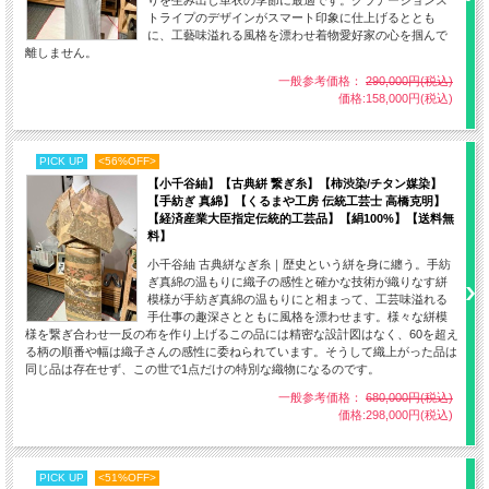
りを生み出し単衣の季節に最適です。グラデーションス
トライプのデザインがスマート印象に仕上げるととも
に、工藝味溢れる風格を漂わせ着物愛好家の心を掴んで
離しません。
一般参考価格：
290,000円(税込)
価格:158,000円(税込)
PICK UP
<56%OFF>
【小千谷紬】【古典絣 繋ぎ糸】【柿渋染/チタン媒染】
【手紡ぎ 真綿】【くるまや工房 伝統工芸士 高橋克明】
【経済産業大臣指定伝統的工芸品】【絹100%】【送料無
料】
小千谷紬 古典絣なぎ糸｜歴史という絣を身に纏う。手紡
ぎ真綿の温もりに織子の感性と確かな技術が織りなす絣
模様が手紡ぎ真綿の温もりにと相まって、工芸味溢れる
手仕事の趣深さとともに風格を漂わせます。様々な絣模
様を繋ぎ合わせ一反の布を作り上げるこの品には精密な設計図はなく、60を超え
る柄の順番や幅は織子さんの感性に委ねられています。そうして織上がった品は
同じ品は存在せず、この世で1点だけの特別な織物になるのです。
一般参考価格：
680,000円(税込)
価格:298,000円(税込)
PICK UP
<51%OFF>