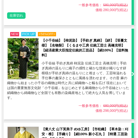
一般参考価格：
580,000円(税込)
価格:280,000円(税込)
在庫切れ
NEW
PICK UP
<56%OFF>
【小千谷紬】【柿泥染】【手紡ぎ 真綿】【絣】【笹蔓文
様】【名物裂】【くるまや工房 伝統工芸士 高橋克明】
【経済産業大臣指定伝統的工芸品】【絹100%】【送料無
料】
【産地】沖縄県 南風原(はえばる)
小千谷紬 手紡ぎ真綿 柿泥染 伝統工芸士 高橋克明｜手紡
【製造者】手織工房おおしろ 大城孝雄
ぎ真綿の温もりに織子の感性と確かな技術が織りなす絣
【品質】絹100％
模様が手紡ぎ真綿の温もりにと相まって、工芸味溢れる
手仕事の趣深さとともに風格を漂わせます。その昔 麻の
【製造法】手織り
織物から始まった小千谷の織物は時代と共に絹織物へと幅を広げ 現在において
【生地幅】約38cm(裄丈 70cm 1尺8寸5分まで対応可)
は国の重要無形文化財「小千谷縮」をはじめとする麻織物から小千谷紬といった
絹織物から綿織物など全国でも有数の染織産地として絶大な人気を博していま
【着用時期】10月～翌年5月頃(袷の季節)6月・9月(単衣の季節)
す。
一般参考価格：
680,000円(税込)
価格:298,000円(税込)
南国の太陽が降り注ぐ光の粒のようにキラキラと輝く浮織の粒。控え
めに配された花織模様がしっとりとした大人の女性らしさを感じさ
【黄八丈 山下芙美子 めゆ工房】【市松織】【草木染：刈
せ、まろやかなカラーリングで表現されたストライプはカジュアルさ
安・椎】【手織り】【絹100% 新小石丸 】【特選 工芸染