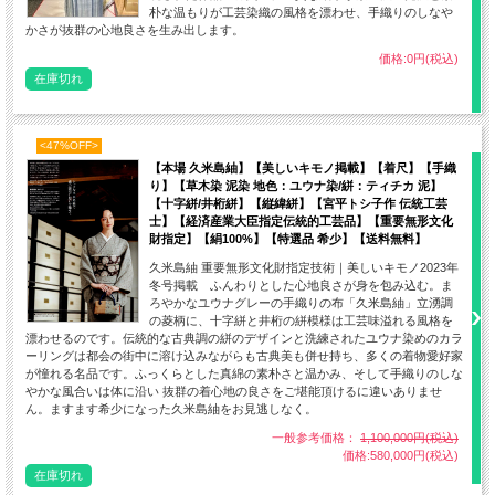
朴な温もりが工芸染織の風格を漂わせ、手織りのしなや
かさが抜群の心地良さを生み出します。
価格:0円(税込)
在庫切れ
<47%OFF>
【本場 久米島紬】【美しいキモノ掲載】【着尺】【手織
り】【草木染 泥染 地色：ユウナ染/絣：ティチカ 泥】
【十字絣/井桁絣】【縦緯絣】【宮平トシ子作 伝統工芸
士】【経済産業大臣指定伝統的工芸品】【重要無形文化
財指定】【絹100%】【特選品 希少】【送料無料】
久米島紬 重要無形文化財指定技術｜美しいキモノ2023年
冬号掲載 ふんわりとした心地良さが身を包み込む。ま
ろやかなユウナグレーの手織りの布「久米島紬」立湧調
の菱柄に、十字絣と井桁の絣模様は工芸味溢れる風格を
漂わせるのです。伝統的な古典調の絣のデザインと洗練されたユウナ染めのカラ
ーリングは都会の街中に溶け込みながらも古典美も併せ持ち、多くの着物愛好家
が憧れる名品です。ふっくらとした真綿の素朴さと温かみ、そして手織りのしな
やかな風合いは体に沿い 抜群の着心地の良さをご堪能頂けるに違いありませ
ん。ますます希少になった久米島紬をお見逃しなく。
一般参考価格：
1,100,000円(税込)
価格:580,000円(税込)
在庫切れ