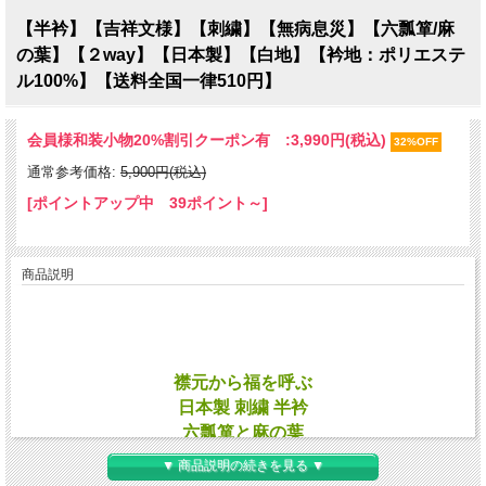
【半衿】【吉祥文様】【刺繍】【無病息災】【六瓢箪/麻
の葉】【２way】【日本製】【白地】【衿地：ポリエステ
ル100%】【送料全国一律510円】
会員様和装小物20%割引クーポン有 :
3,990円(税込)
32%OFF
通常参考価格:
5,900円(税込)
[ポイントアップ中 39ポイント～]
商品説明
襟元から福を呼ぶ
日本製 刺繍 半衿
六瓢箪と麻の葉
２通りの柄をお楽しみ下さい
▼ 商品説明の続きを見る ▼