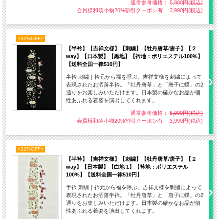
通常参考価格：
5,900円(税込)
会員様和装小物20%割引クーポン有 :3,990円(税込)
<32%OFF>
【半衿】【吉祥文様】【刺繍】【牡丹唐草/唐子】【２
way】【日本製】【黒地】【衿地：ポリエステル100%】
【送料全国一律510円】
半衿 刺繍｜衿元から福を呼ぶ。吉祥文様を刺繍によって
表現されたお洒落半衿。「牡丹唐草」と「唐子に蝶」の2
通りをお楽しみいただけます。日本製の確かなお品が個
性あふれる着姿を演出してくれます。
通常参考価格：
5,900円(税込)
会員様和装小物20%割引クーポン有 :3,990円(税込)
<32%OFF>
【半衿】【吉祥文様】【刺繍】【牡丹唐草/唐子】【２
way】【日本製】【白地 1】【衿地：ポリエステル
100%】【送料全国一律510円】
半衿 刺繍｜衿元から福を呼ぶ。吉祥文様を刺繍によって
表現されたお洒落半衿。「牡丹唐草」と「唐子に蝶」の2
通りをお楽しみいただけます。日本製の確かなお品が個
六瓢箪
性あふれる着姿を演出してくれます。