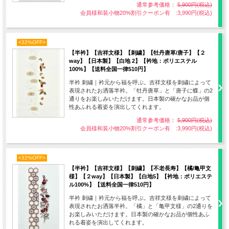
通常参考価格：
5,900円(税込)
会員様和装小物20%割引クーポン有 :3,990円(税込)
<32%OFF>
【半衿】【吉祥文様】【刺繍】【牡丹唐草/唐子】【２
way】【日本製】【白地 2】【衿地：ポリエステル
100%】【送料全国一律510円】
半衿 刺繍｜衿元から福を呼ぶ。吉祥文様を刺繍によって
表現されたお洒落半衿。「牡丹唐草」と「唐子に蝶」の2
通りをお楽しみいただけます。日本製の確かなお品が個
性あふれる着姿を演出してくれます。
通常参考価格：
5,900円(税込)
会員様和装小物20%割引クーポン有 :3,990円(税込)
<32%OFF>
【半衿】【吉祥文様】【刺繍】【不老長寿】【橘/亀甲文
様】【２way】【日本製】【白地5】【衿地：ポリエステ
ル100%】【送料全国一律510円】
半衿 刺繍｜衿元から福を呼ぶ。吉祥文様を刺繍によって
表現されたお洒落半衿。「橘」と「亀甲文様」の2通りを
お楽しみいただけます。日本製の確かなお品が個性あふ
れる着姿を演出してくれます。