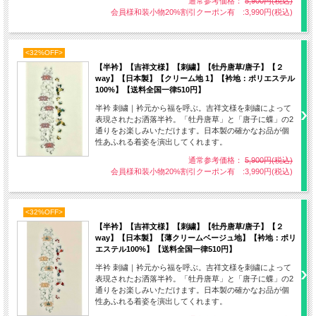
通常参考価格：
5,900円(税込)
会員様和装小物20%割引クーポン有 :3,990円(税込)
<32%OFF>
【半衿】【吉祥文様】【刺繍】【牡丹唐草/唐子】【２
麻の葉
way】【日本製】【クリーム地 1】【衿地：ポリエステル
麻は成長が早く真っ直ぐに伸びていく様から子供の成長と健康を願う
100%】【送料全国一律510円】
文様として、また魔除けの効果もあるとされ好まれて来ました。
半衿 刺繍｜衿元から福を呼ぶ。吉祥文様を刺繍によって
表現されたお洒落半衿。「牡丹唐草」と「唐子に蝶」の2
通りをお楽しみいただけます。日本製の確かなお品が個
性あふれる着姿を演出してくれます。
通常参考価格：
5,900円(税込)
会員様和装小物20%割引クーポン有 :3,990円(税込)
<32%OFF>
【半衿】【吉祥文様】【刺繍】【牡丹唐草/唐子】【２
way】【日本製】【薄クリームベージュ地】【衿地：ポリ
エステル100%】【送料全国一律510円】
半衿 刺繍｜衿元から福を呼ぶ。吉祥文様を刺繍によって
表現されたお洒落半衿。「牡丹唐草」と「唐子に蝶」の2
通りをお楽しみいただけます。日本製の確かなお品が個
性あふれる着姿を演出してくれます。