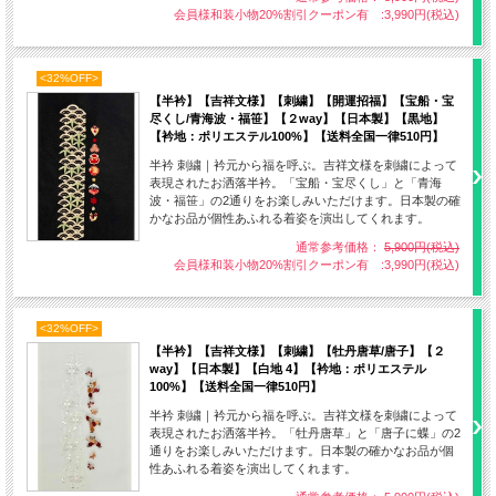
会員様和装小物20%割引クーポン有 :3,990円(税込)
<32%OFF>
【半衿】【吉祥文様】【刺繍】【開運招福】【宝船・宝
尽くし/青海波・福笹】【２way】【日本製】【黒地】
【衿地：ポリエステル100%】【送料全国一律510円】
半衿 刺繍｜衿元から福を呼ぶ。吉祥文様を刺繍によって
表現されたお洒落半衿。「宝船・宝尽くし」と「青海
波・福笹」の2通りをお楽しみいただけます。日本製の確
かなお品が個性あふれる着姿を演出してくれます。
通常参考価格：
5,900円(税込)
会員様和装小物20%割引クーポン有 :3,990円(税込)
<32%OFF>
【半衿】【吉祥文様】【刺繍】【牡丹唐草/唐子】【２
way】【日本製】【白地 4】【衿地：ポリエステル
100%】【送料全国一律510円】
半衿 刺繍｜衿元から福を呼ぶ。吉祥文様を刺繍によって
表現されたお洒落半衿。「牡丹唐草」と「唐子に蝶」の2
通りをお楽しみいただけます。日本製の確かなお品が個
性あふれる着姿を演出してくれます。