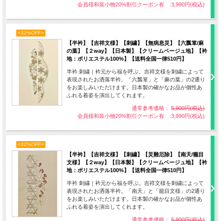
会員様和装小物20%割引クーポン有 :3,990円(税込)
六瓢箪
<32%OFF>
六個の瓢箪を配した文様は、六瓢(むびょう)＝無病にかけた語呂合わ
【半衿】【吉祥文様】【刺繍】【無病息災】【六瓢箪/麻
せによって無病息災を意味する吉祥文様とされています。
の葉】【２way】【日本製】【クリームベージュ地】【衿
瓢箪は古来より神霊が宿るものとして祭具に用いられて来ました。ま
地：ポリエステル100%】【送料全国一律510円】
た、瓢箪のくびれは吸い込んだ邪気を逃さず、末広がりの形が縁起の
半衿 刺繍｜衿元から福を呼ぶ。吉祥文様を刺繍によって
良いいものとされてきました。また、鈴なりに実がなる事から子孫繁
表現されたお洒落半衿。「六瓢箪」と「麻の葉」の2通り
をお楽しみいただけます。日本製の確かなお品が個性あ
栄や家の繁栄の象徴ともいわれており、現代においてもお守りや厄除
ふれる着姿を演出してくれます。
けとして好まれています。
通常参考価格：
5,900円(税込)
会員様和装小物20%割引クーポン有 :3,990円(税込)
<32%OFF>
【半衿】【吉祥文様】【刺繍】【災難厄除】【南天/籠目
文様】【２way】【日本製】【クリームベージュ地】【衿
地：ポリエステル100%】【送料全国一律510円】
半衿 刺繍｜衿元から福を呼ぶ。吉祥文様を刺繍によって
表現されたお洒落半衿。「南天」と「籠目文様」の2通り
をお楽しみいただけます。日本製の確かなお品が個性あ
ふれる着姿を演出してくれます。
通常参考価格：
5,900円(税込)