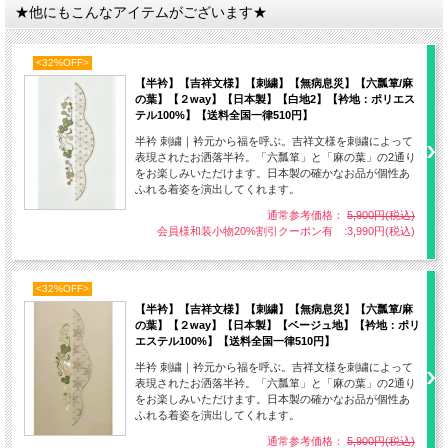
★他にもこんなアイテムがございます★
<32%OFF>
【半衿】【吉祥文様】【刺繍】【無病息災】【六瓢箪/麻
の葉】【２way】【日本製】【白地2】【衿地：ポリエス
テル100%】【送料全国一律510円】
半衿 刺繍｜衿元から福を呼ぶ。吉祥文様を刺繍によって
表現されたお洒落半衿。「六瓢箪」と「麻の葉」の2通り
をお楽しみいただけます。日本製の確かなお品が個性あ
ふれる着姿を演出してくれます。
通常参考価格：
5,900円(税込)
会員様和装小物20%割引クーポン有 :3,990円(税込)
【素材】ポリエステル縮緬:100% 刺繍：レーヨン
【製造】日本製 京都 幸山
<32%OFF>
【半衿】【吉祥文様】【刺繍】【無病息災】【六瓢箪/麻
の葉】【２way】【日本製】【ベージュ地】【衿地：ポリ
エステル100%】【送料全国一律510円】
衿元から福を呼ぶ。吉祥文様を刺繍によって表現されたお洒落半衿。
半衿 刺繍｜衿元から福を呼ぶ。吉祥文様を刺繍によって
表現されたお洒落半衿。「六瓢箪」と「麻の葉」の2通り
「六瓢箪」と「麻の葉」の2通りをお楽しみいただけます。
をお楽しみいただけます。日本製の確かなお品が個性あ
日本製の確かなお品が個性あふれる着姿を演出してくれます。
ふれる着姿を演出してくれます。
通常参考価格：
5,900円(税込)