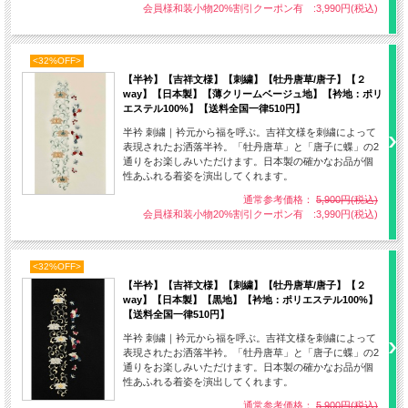
会員様和装小物20%割引クーポン有 :3,990円(税込)
<32%OFF>
橘
【半衿】【吉祥文様】【刺繍】【牡丹唐草/唐子】【２
不老不死の力を持った果実と言い伝えられている「橘の実」
way】【日本製】【薄クリームベージュ地】【衿地：ポリ
古事記、日本書紀に非時香菓(ときじくのかくのこのみ)という不老不
エステル100%】【送料全国一律510円】
死の果実が登場しますがこれが現在の「橘」だといわれています。
半衿 刺繍｜衿元から福を呼ぶ。吉祥文様を刺繍によって
また、1937年に制定された文化勲章にも橘の花がデザインされていま
表現されたお洒落半衿。「牡丹唐草」と「唐子に蝶」の2
通りをお楽しみいただけます。日本製の確かなお品が個
す。常緑樹である橘は悠久性、永久性の意味を持ち文化を表すに相応
性あふれる着姿を演出してくれます。
しいものと考えられてデザインとなったようです。
通常参考価格：
5,900円(税込)
会員様和装小物20%割引クーポン有 :3,990円(税込)
<32%OFF>
【半衿】【吉祥文様】【刺繍】【牡丹唐草/唐子】【２
way】【日本製】【黒地】【衿地：ポリエステル100%】
【送料全国一律510円】
半衿 刺繍｜衿元から福を呼ぶ。吉祥文様を刺繍によって
表現されたお洒落半衿。「牡丹唐草」と「唐子に蝶」の2
通りをお楽しみいただけます。日本製の確かなお品が個
性あふれる着姿を演出してくれます。
通常参考価格：
5,900円(税込)