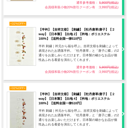
通常参考価格：
5,900円(税込)
橘
会員様和装小物20%割引クーポン有 :3,990円(税込)
<32%OFF>
【半衿】【吉祥文様】【刺繍】【牡丹唐草/唐子】【２
way】【日本製】【白地 2】【衿地：ポリエステル
100%】【送料全国一律510円】
半衿 刺繍｜衿元から福を呼ぶ。吉祥文様を刺繍によって
表現されたお洒落半衿。「牡丹唐草」と「唐子に蝶」の2
通りをお楽しみいただけます。日本製の確かなお品が個
性あふれる着姿を演出してくれます。
通常参考価格：
5,900円(税込)
会員様和装小物20%割引クーポン有 :3,990円(税込)
<32%OFF>
【半衿】【吉祥文様】【刺繍】【牡丹唐草/唐子】【２
way】【日本製】【白地 4】【衿地：ポリエステル
100%】【送料全国一律510円】
半衿 刺繍｜衿元から福を呼ぶ。吉祥文様を刺繍によって
表現されたお洒落半衿。「牡丹唐草」と「唐子に蝶」の2
通りをお楽しみいただけます。日本製の確かなお品が個
性あふれる着姿を演出してくれます。