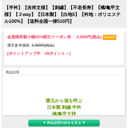
【半衿】【吉祥文様】【刺繍】【不老長寿】【橘/亀甲文
様】【２way】【日本製】【白地5】【衿地：ポリエステ
ル100%】【送料全国一律510円】
会員様和装小物20%割引クーポン有 :
3,990円(税込)
32%OFF
通常参考価格:
5,900円(税込)
[ポイントアップ中 39ポイント～]
商品説明
襟元から福を呼ぶ
日本製 刺繍 半衿
橘/亀甲文様
２通りの柄をお楽しみ下さい
▼ 商品説明の続きを見る ▼