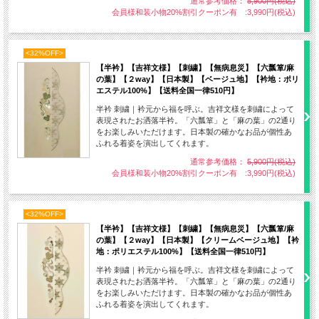
通常参考価格：
5,900円(税込)
会員様和装小物20%割引クーポン有 :3,990円(税込)
<32%OFF>
【半衿】【吉祥文様】【刺繍】【無病息災】【六瓢箪/麻
亀甲
の葉】【２way】【日本製】【ベージュ地】【衿地：ポリ
亀の甲羅を表した六角形の連続紋様。亀は万年といわれるように長寿
エステル100%】【送料全国一律510円】
の象徴とされます。
半衿 刺繍｜衿元から福を呼ぶ。吉祥文様を刺繍によって
また、正六角形は自然界の中で最も安定性があるといわれており縁起
表現されたお洒落半衿。「六瓢箪」と「麻の葉」の2通り
の良い吉祥文様として好まれています。
をお楽しみいただけます。日本製の確かなお品が個性あ
ふれる着姿を演出してくれます。
通常参考価格：
5,900円(税込)
会員様和装小物20%割引クーポン有 :3,990円(税込)
<32%OFF>
【半衿】【吉祥文様】【刺繍】【無病息災】【六瓢箪/麻
の葉】【２way】【日本製】【クリームベージュ地】【衿
地：ポリエステル100%】【送料全国一律510円】
半衿 刺繍｜衿元から福を呼ぶ。吉祥文様を刺繍によって
表現されたお洒落半衿。「六瓢箪」と「麻の葉」の2通り
をお楽しみいただけます。日本製の確かなお品が個性あ
ふれる着姿を演出してくれます。