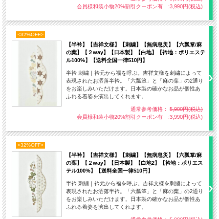
会員様和装小物20%割引クーポン有 :3,990円(税込)
<32%OFF>
【半衿】【吉祥文様】【刺繍】【無病息災】【六瓢箪/麻
の葉】【２way】【日本製】【白地】【衿地：ポリエステ
ル100%】【送料全国一律510円】
半衿 刺繍｜衿元から福を呼ぶ。吉祥文様を刺繍によって
表現されたお洒落半衿。「六瓢箪」と「麻の葉」の2通り
をお楽しみいただけます。日本製の確かなお品が個性あ
ふれる着姿を演出してくれます。
通常参考価格：
5,900円(税込)
会員様和装小物20%割引クーポン有 :3,990円(税込)
<32%OFF>
【半衿】【吉祥文様】【刺繍】【無病息災】【六瓢箪/麻
の葉】【２way】【日本製】【白地2】【衿地：ポリエス
テル100%】【送料全国一律510円】
半衿 刺繍｜衿元から福を呼ぶ。吉祥文様を刺繍によって
表現されたお洒落半衿。「六瓢箪」と「麻の葉」の2通り
をお楽しみいただけます。日本製の確かなお品が個性あ
ふれる着姿を演出してくれます。