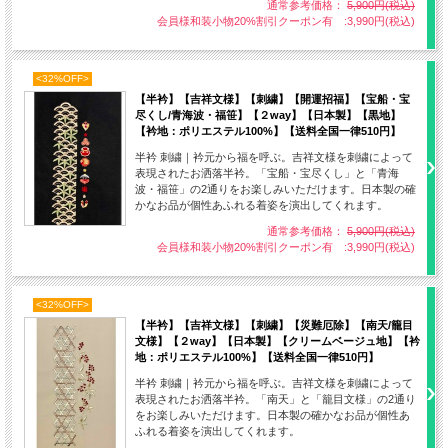
通常参考価格：
5,900円(税込)
会員様和装小物20%割引クーポン有 :3,990円(税込)
<32%OFF>
【半衿】【吉祥文様】【刺繍】【開運招福】【宝船・宝
尽くし/青海波・福笹】【２way】【日本製】【黒地】
【衿地：ポリエステル100%】【送料全国一律510円】
半衿 刺繍｜衿元から福を呼ぶ。吉祥文様を刺繍によって
表現されたお洒落半衿。「宝船・宝尽くし」と「青海
波・福笹」の2通りをお楽しみいただけます。日本製の確
かなお品が個性あふれる着姿を演出してくれます。
通常参考価格：
5,900円(税込)
会員様和装小物20%割引クーポン有 :3,990円(税込)
<32%OFF>
【半衿】【吉祥文様】【刺繍】【災難厄除】【南天/籠目
文様】【２way】【日本製】【クリームベージュ地】【衿
地：ポリエステル100%】【送料全国一律510円】
半衿 刺繍｜衿元から福を呼ぶ。吉祥文様を刺繍によって
表現されたお洒落半衿。「南天」と「籠目文様」の2通り
をお楽しみいただけます。日本製の確かなお品が個性あ
ふれる着姿を演出してくれます。