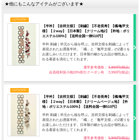
★他にもこんなアイテムがございます★
<32%OFF>
【半衿】【吉祥文様】【刺繍】【不老長寿】【橘/亀甲文
様】【２way】【日本製】【クリーム地2】【衿地：ポリ
エステル100%】【送料全国一律510円】
半衿 刺繍｜衿元から福を呼ぶ。吉祥文様を刺繍によって
表現されたお洒落半衿。「橘」と「亀甲文様」の2通りを
お楽しみいただけます。日本製の確かなお品が個性あふ
れる着姿を演出してくれます。
通常参考価格：
5,900円(税込)
会員様和装小物20%割引クーポン有 :3,990円(税込)
【素材】ポリエステル:100% 刺繍：レーヨン(金属風糸含む)
<32%OFF>
【製造】日本製 京都 幸山
【半衿】【吉祥文様】【刺繍】【不老長寿】【橘/亀甲文
様】【２way】【日本製】【クリームベージュ地】【衿
地：ポリエステル100%】【送料全国一律510円】
半衿 刺繍｜衿元から福を呼ぶ。吉祥文様を刺繍によって
表現されたお洒落半衿。「橘」と「亀甲文様」の2通りを
衿元から福を呼ぶ。吉祥文様を刺繍によって表現されたお洒落半衿。
お楽しみいただけます。日本製の確かなお品が個性あふ
「橘」と「亀甲文様」の2通りをお楽しみいただけます。
れる着姿を演出してくれます。
日本製の確かなお品が個性あふれる着姿を演出してくれます。
通常参考価格：
5,900円(税込)