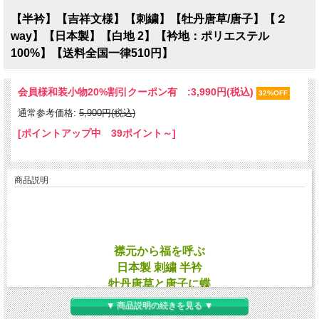
【半衿】【吉祥文様】【刺繍】【牡丹唐草/唐子】【２
way】【日本製】【白地 2】【衿地：ポリエステル
100%】【送料全国一律510円】
会員様和装小物20%割引クーポン有 :
3,990円(税込)
32%OFF
通常参考価格:
5,900円(税込)
[ポイントアップ中 39ポイント～]
商品説明
襟元から福を呼ぶ
日本製 刺繍 半衿
牡丹唐草と唐子に蝶
２通りの柄をお楽しみ下さい
▼ 商品説明の続きを見る ▼