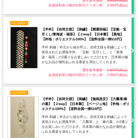
通常参考価格：
5,900円(税込)
会員様和装小物20%割引クーポン有 :3,990円(税込)
<32%OFF>
【半衿】【吉祥文様】【刺繍】【開運招福】【宝船・宝
尽くし/青海波・福笹】【２way】【日本製】【黒地】
【衿地：ポリエステル100%】【送料全国一律510円】
半衿 刺繍｜衿元から福を呼ぶ。吉祥文様を刺繍によって
表現されたお洒落半衿。「宝船・宝尽くし」と「青海
波・福笹」の2通りをお楽しみいただけます。日本製の確
かなお品が個性あふれる着姿を演出してくれます。
通常参考価格：
5,900円(税込)
会員様和装小物20%割引クーポン有 :3,990円(税込)
唐子文様に蝶
唐子は中国において、婚礼文様として多産安産の願いが込められてい
<32%OFF>
ます。また蝶は羽化して飛び立つ事から「再生」や「登仙(天に昇って
【半衿】【吉祥文様】【刺繍】【無病息災】【六瓢箪/麻
の葉】【２way】【日本製】【ベージュ地】【衿地：ポリ
仙人となる)」として神の使いの象徴とされています。
エステル100%】【送料全国一律510円】
半衿 刺繍｜衿元から福を呼ぶ。吉祥文様を刺繍によって
表現されたお洒落半衿。「六瓢箪」と「麻の葉」の2通り
をお楽しみいただけます。日本製の確かなお品が個性あ
ふれる着姿を演出してくれます。