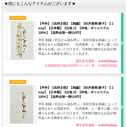
★他にもこんなアイテムがございます★
<32%OFF>
【半衿】【吉祥文様】【刺繍】【牡丹唐草/唐子】【２
way】【日本製】【白地 1】【衿地：ポリエステル
100%】【送料全国一律510円】
半衿 刺繍｜衿元から福を呼ぶ。吉祥文様を刺繍によって
表現されたお洒落半衿。「牡丹唐草」と「唐子に蝶」の2
通りをお楽しみいただけます。日本製の確かなお品が個
性あふれる着姿を演出してくれます。
通常参考価格：
5,900円(税込)
会員様和装小物20%割引クーポン有 :3,990円(税込)
<32%OFF>
【半衿】【吉祥文様】【刺繍】【牡丹唐草/唐子】【２
way】【日本製】【白地 4】【衿地：ポリエステル
【素材】ポリエステル縮緬:100% 刺繍：レーヨン(金属風糸含む)
100%】【送料全国一律510円】
【製造元】日本製 京都 幸山
半衿 刺繍｜衿元から福を呼ぶ。吉祥文様を刺繍によって
表現されたお洒落半衿。「牡丹唐草」と「唐子に蝶」の2
通りをお楽しみいただけます。日本製の確かなお品が個
性あふれる着姿を演出してくれます。
通常参考価格：
5,900円(税込)