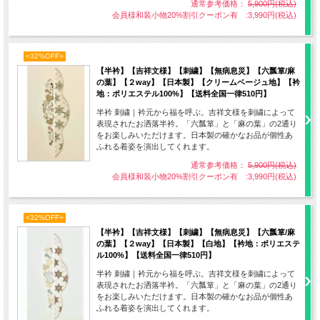
通常参考価格：
5,900円(税込)
会員様和装小物20%割引クーポン有 :3,990円(税込)
<32%OFF>
【半衿】【吉祥文様】【刺繍】【無病息災】【六瓢箪/麻
の葉】【２way】【日本製】【クリームベージュ地】【衿
地：ポリエステル100%】【送料全国一律510円】
半衿 刺繍｜衿元から福を呼ぶ。吉祥文様を刺繍によって
表現されたお洒落半衿。「六瓢箪」と「麻の葉」の2通り
をお楽しみいただけます。日本製の確かなお品が個性あ
ふれる着姿を演出してくれます。
通常参考価格：
5,900円(税込)
会員様和装小物20%割引クーポン有 :3,990円(税込)
<32%OFF>
【半衿】【吉祥文様】【刺繍】【無病息災】【六瓢箪/麻
の葉】【２way】【日本製】【白地】【衿地：ポリエステ
ル100%】【送料全国一律510円】
半衿 刺繍｜衿元から福を呼ぶ。吉祥文様を刺繍によって
表現されたお洒落半衿。「六瓢箪」と「麻の葉」の2通り
をお楽しみいただけます。日本製の確かなお品が個性あ
ふれる着姿を演出してくれます。