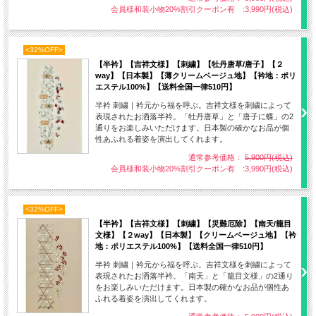
会員様和装小物20%割引クーポン有 :3,990円(税込)
<32%OFF>
【半衿】【吉祥文様】【刺繍】【牡丹唐草/唐子】【２
way】【日本製】【薄クリームベージュ地】【衿地：ポリ
エステル100%】【送料全国一律510円】
半衿 刺繍｜衿元から福を呼ぶ。吉祥文様を刺繍によって
表現されたお洒落半衿。「牡丹唐草」と「唐子に蝶」の2
通りをお楽しみいただけます。日本製の確かなお品が個
性あふれる着姿を演出してくれます。
通常参考価格：
5,900円(税込)
会員様和装小物20%割引クーポン有 :3,990円(税込)
<32%OFF>
【半衿】【吉祥文様】【刺繍】【災難厄除】【南天/籠目
文様】【２way】【日本製】【クリームベージュ地】【衿
地：ポリエステル100%】【送料全国一律510円】
半衿 刺繍｜衿元から福を呼ぶ。吉祥文様を刺繍によって
表現されたお洒落半衿。「南天」と「籠目文様」の2通り
をお楽しみいただけます。日本製の確かなお品が個性あ
ふれる着姿を演出してくれます。