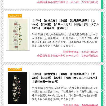
衿元から福を呼ぶ。吉祥文様を刺繍によって表現されたお洒落半衿。
会員様和装小物20%割引クーポン有 :3,990円(税込)
「牡丹唐草」と「唐子に蝶」の2通りをお楽しみいただけます。
日本製の確かなお品が個性あふれる着姿を演出してくれます。
<32%OFF>
【半衿】【吉祥文様】【刺繍】【牡丹唐草/唐子】【２
way】【日本製】【クリーム地 1】【衿地：ポリエステル
100%】【送料全国一律510円】
唐草文様
半衿 刺繍｜衿元から福を呼ぶ。吉祥文様を刺繍によって
蔓が連なる様子を現した唐草文様に百花の王とうたわれる牡丹を組み
表現されたお洒落半衿。「牡丹唐草」と「唐子に蝶」の2
通りをお楽しみいただけます。日本製の確かなお品が個
合わせた牡丹唐草文様。蔓が途切れる事なく伸ばしていく事から「未
性あふれる着姿を演出してくれます。
来永劫の繁栄」や「長寿」を意味する吉祥文様として古来より好まれ
通常参考価格：
5,900円(税込)
ています。
会員様和装小物20%割引クーポン有 :3,990円(税込)
唐草と牡丹の花を組み合わせた牡丹唐草は名物裂の一つとして人気を
博します。
<32%OFF>
【半衿】【吉祥文様】【刺繍】【牡丹唐草/唐子】【２
way】【日本製】【黒地】【衿地：ポリエステル100%】
【送料全国一律510円】
半衿 刺繍｜衿元から福を呼ぶ。吉祥文様を刺繍によって
表現されたお洒落半衿。「牡丹唐草」と「唐子に蝶」の2
通りをお楽しみいただけます。日本製の確かなお品が個
性あふれる着姿を演出してくれます。
通常参考価格：
5,900円(税込)