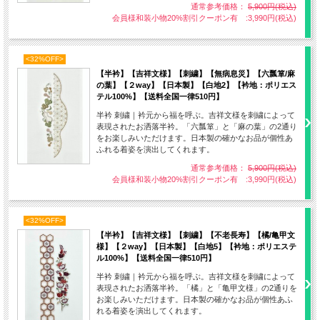
通常参考価格：
5,900円(税込)
会員様和装小物20%割引クーポン有 :3,990円(税込)
<32%OFF>
【半衿】【吉祥文様】【刺繍】【無病息災】【六瓢箪/麻
の葉】【２way】【日本製】【白地2】【衿地：ポリエス
テル100%】【送料全国一律510円】
半衿 刺繍｜衿元から福を呼ぶ。吉祥文様を刺繍によって
唐子に蝶
表現されたお洒落半衿。「六瓢箪」と「麻の葉」の2通り
をお楽しみいただけます。日本製の確かなお品が個性あ
ふれる着姿を演出してくれます。
通常参考価格：
5,900円(税込)
会員様和装小物20%割引クーポン有 :3,990円(税込)
<32%OFF>
【半衿】【吉祥文様】【刺繍】【不老長寿】【橘/亀甲文
様】【２way】【日本製】【白地5】【衿地：ポリエステ
ル100%】【送料全国一律510円】
半衿 刺繍｜衿元から福を呼ぶ。吉祥文様を刺繍によって
表現されたお洒落半衿。「橘」と「亀甲文様」の2通りを
お楽しみいただけます。日本製の確かなお品が個性あふ
れる着姿を演出してくれます。