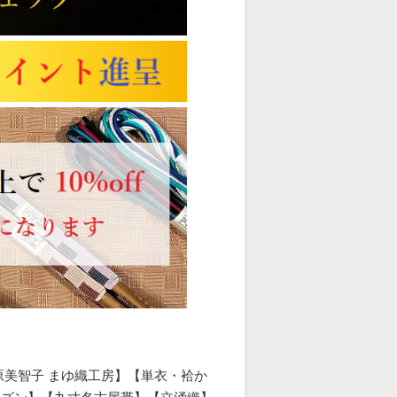
原美智子 まゆ織工房】【単衣・袷か