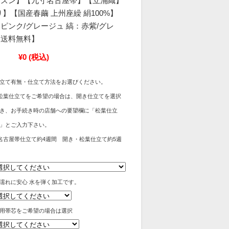
ーズン】【九寸名古屋帯】【立涌織】
】【国産春繭 上州座繰 絹100%】
ピンク/グレージュ 縞：赤紫/グレ
【送料無料】
¥0
(税込)
立て有無・仕立て方法をお選びください。
松葉仕立てをご希望の場合は、開き仕立てを選択
き、お手続き時の店舗への要望欄に「松葉仕立
」とご入力下さい。
名古屋帯仕立て約4週間 開き・松葉仕立て約5週
濡れに安心 水を弾く加工です。
用帯芯をご希望の場合は選択