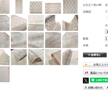
お仕立て前の商
会
品確認:
て
「
み
数量:
在庫:
在
返品について