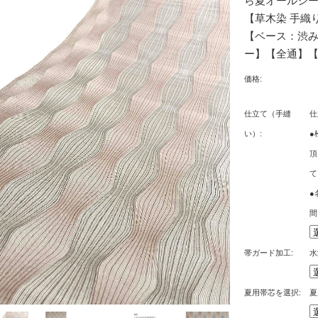
ら夏オールシ
【草木染 手織り
【ベース：渋み
ー】【全通】
価格:
仕立て（手縫
仕
い）:
●
頂
て
●
間
帯ガード加工:
水
夏用帯芯を選択:
夏