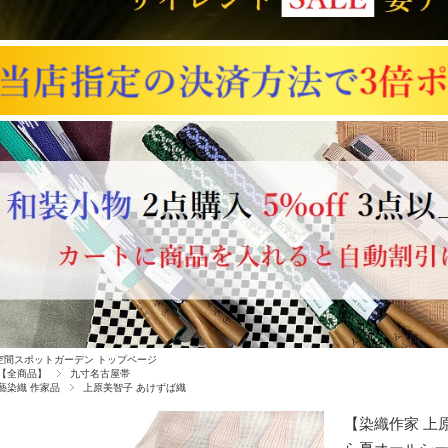
空間スポットガーデン トップページ
【全商品】
九寸名古屋帯
藝染織 作家品
上原美智子 あけずば織
【染織作家 上