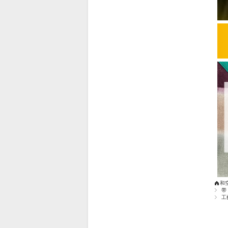
和
帯
工